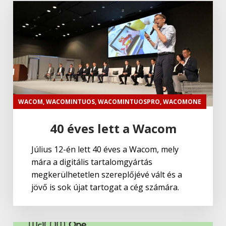
WACOM
,
WACOMINTUOS
,
WACOMINTUOSPRO
,
WACOMONE
40 éves lett a Wacom
Július 12-én lett 40 éves a Wacom, mely
mára a digitális tartalomgyártás
megkerülhetetlen szereplőjévé vált és a
jövő is sok újat tartogat a cég számára.