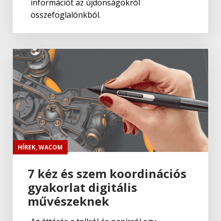
információt az újdonságokról
összefoglalónkból.
HÍREK
,
WACOM
7 kéz és szem koordinációs
gyakorlat digitális
művészeknek