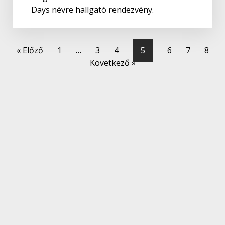
Days névre hallgató rendezvény.
« Előző
1
…
3
4
5
6
7
8
Következő »