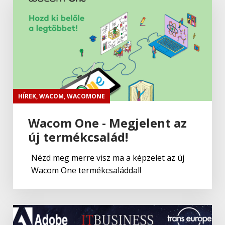
HÍREK
,
WACOM
,
WACOMONE
Wacom One - Megjelent az
új termékcsalád!
Nézd meg merre visz ma a képzelet az új
Wacom One termékcsaláddal!