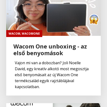
WACOM
,
WACOMONE
Wacom One unboxing - az
első benyomások
Vajon mi van a dobozban? Joli Noelle
David, egy kreatív alkotó most megosztja
első benyomásait az új Wacom One
termékcsalád egyik rajztáblájával
kapcsolatban.