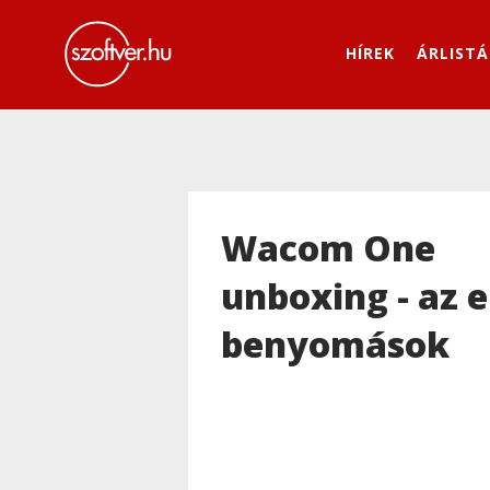
HÍREK
ÁRLISTÁ
Wacom One
unboxing - az e
benyomások