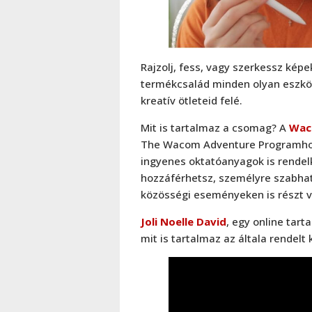
Rajzolj, fess, vagy szerkessz kép
termékcsalád minden olyan eszközz
kreatív ötleteid felé.
Mit is tartalmaz a csomag? A
Wac
The Wacom Adventure Programhoz, 
ingyenes oktatóanyagok is rendel
hozzáférhetsz, személyre szabhato
közösségi eseményeken is részt v
Joli Noelle David
, egy online tar
mit is tartalmaz az általa rendel