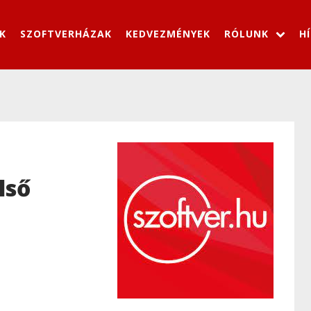
K
SZOFTVERHÁZAK
KEDVEZMÉNYEK
RÓLUNK
H
lső