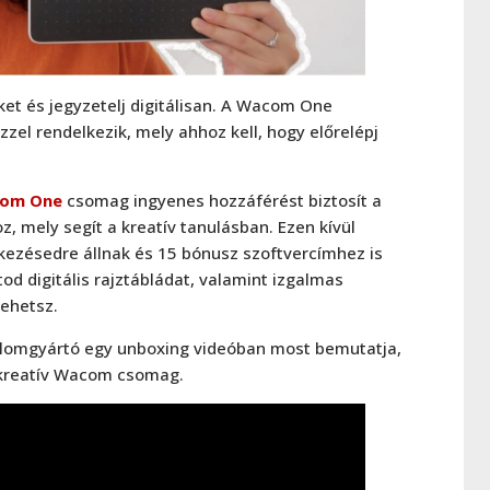
eket és jegyzetelj digitálisan. A Wacom One
el rendelkezik, mely ahhoz kell, hogy előrelépj
om One
csomag ingyenes hozzáférést biztosít a
mely segít a kreatív tanulásban. Ezen kívül
kezésedre állnak és 15 bónusz szoftvercímhez is
d digitális rajztábládat, valamint izgalmas
ehetsz.
talomgyártó egy unboxing videóban most bemutatja,
t kreatív Wacom csomag.