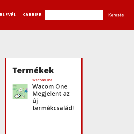
ÍRLEVÉL
KARRIER
Termékek
Hírek
,
Wacom
,
WacomOne
Wacom One -
Megjelent az
új
termékcsalád!