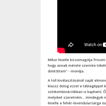
Mikor Noelle kicsomagolja frisse
hogy annak mérete szerinte tökél
döntöttem" - mondja.
A toll kiválasztásánál saját elmon
klassz dolog ezzel a táblagéppel 
színkombinációkban is kapható. Ős
melyiket szeretném… mindegyik na
Noelle a fehér-levendula/sárga öss