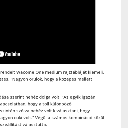
n rendelt Wacome One medium rajztábláját kiemeli,
etes. "Nagyon örülök, hogy a közepes mellett
dása szerint nehéz dolga volt. "Az egyik igazán
kapcsolatban, hogy a toll különböző
zintén szólva nehéz volt kiválasztani, hogy
gyon cuki volt." Végül a számos kombináció közül
zeállítást választotta.