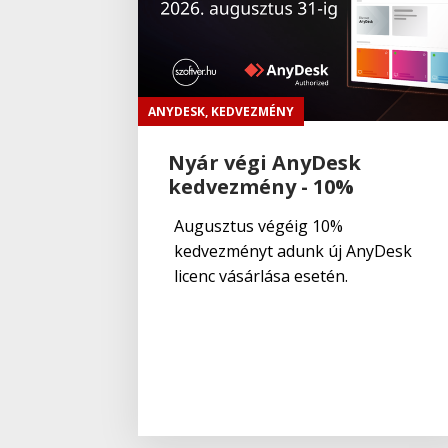
ANYDESK
,
KEDVEZMÉNY
Nyár végi AnyDesk
kedvezmény - 10%
Augusztus végéig 10%
kedvezményt adunk új AnyDesk
licenc vásárlása esetén.