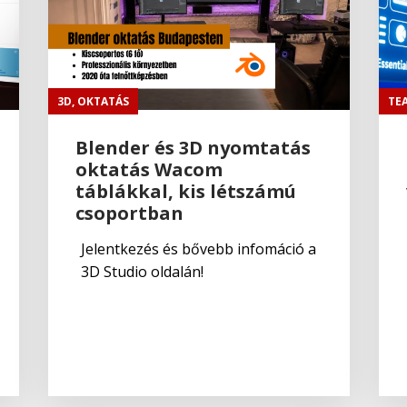
3D
,
OKTATÁS
TE
Blender és 3D nyomtatás
oktatás Wacom
táblákkal, kis létszámú
csoportban
Jelentkezés és bővebb infomáció a
3D Studio oldalán!