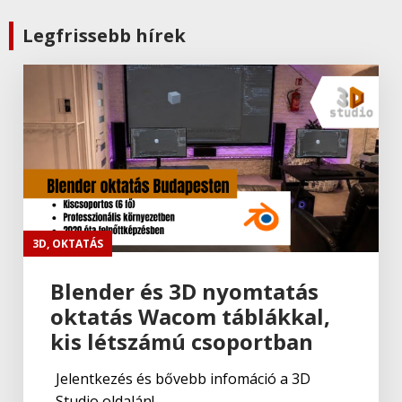
Legfrissebb hírek
3D
,
OKTATÁS
Blender és 3D nyomtatás
oktatás Wacom táblákkal,
kis létszámú csoportban
Jelentkezés és bővebb infomáció a 3D
Studio oldalán!