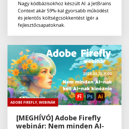
Nagy kódbázisokhoz készült AI: a JetBrains
Context akár 59%-kal gyorsabb működést
és jelentős költségcsökkentést ígér a
fejlesztőcsapatoknak.
ADOBE FIREFLY
,
WEBINÁR
[MEGHÍVÓ] Adobe Firefly
webinár: Nem minden AI-