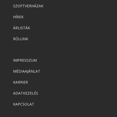
Wacom One
SZOFTVERHÁZAK
HÍREK
Wacom
ÁRLISTÁK
Wacom Bamboo Ink Plus
RÓLUNK
Wacom
Cintiq 16
IMPRESSZUM
MÉDIAAJÁNLAT
Wacom
KARRIER
Wacom Intuos
ADATKEZELÉS
KAPCSOLAT
Grafika és design
,
Wacom
Wacom Intuos Pen Medium BT