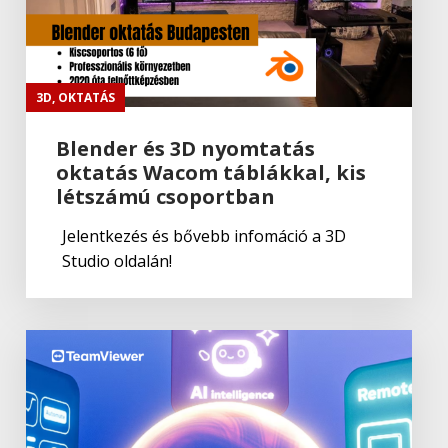
Wacom
Cintiq Pro 16
3D
,
OKTATÁS
Blender és 3D nyomtatás
oktatás Wacom táblákkal, kis
Wacom
létszámú csoportban
Bamboo Slate
Jelentkezés és bővebb infomáció a 3D
Studio oldalán!
Wacom
Szoftver Atlasz
Wacom
Bamboo Pen