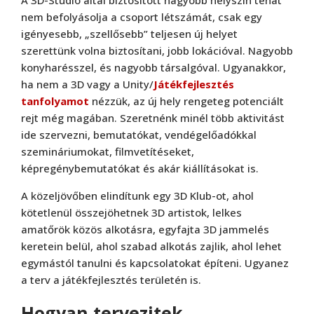
A 3D-Studio által biztosított nagyobb helyszín tehát
nem befolyásolja a csoport létszámát, csak egy
igényesebb, „szellősebb” teljesen új helyet
szerettünk volna biztosítani, jobb lokációval. Nagyobb
konyharésszel, és nagyobb társalgóval. Ugyanakkor,
ha nem a 3D vagy a Unity/
Játékfejlesztés
tanfolyamot
nézzük, az új hely rengeteg potenciált
rejt még magában. Szeretnénk minél több aktivitást
ide szervezni, bemutatókat, vendégelőadókkal
szemináriumokat, filmvetítéseket,
képregénybemutatókat és akár kiállításokat is.
A közeljövőben elindítunk egy 3D Klub-ot, ahol
kötetlenül összejöhetnek 3D artistok, lelkes
amatőrök közös alkotásra, egyfajta 3D jammelés
keretein belül, ahol szabad alkotás zajlik, ahol lehet
egymástól tanulni és kapcsolatokat építeni. Ugyanez
a terv a játékfejlesztés területén is.
Hogyan tervezitek