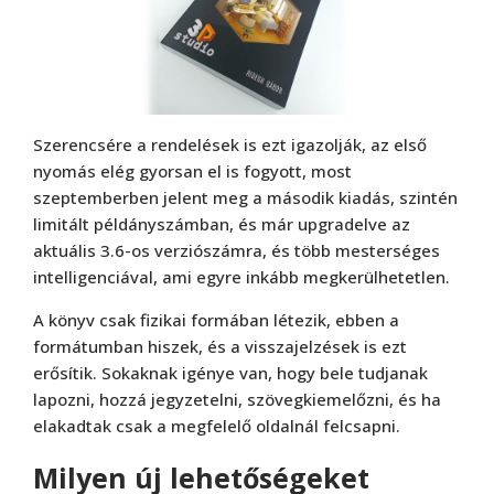
Szerencsére a rendelések is ezt igazolják, az első
nyomás elég gyorsan el is fogyott, most
szeptemberben jelent meg a második kiadás, szintén
limitált példányszámban, és már upgradelve az
aktuális 3.6-os verziószámra, és több mesterséges
intelligenciával, ami egyre inkább megkerülhetetlen.
A könyv csak fizikai formában létezik, ebben a
formátumban hiszek, és a visszajelzések is ezt
erősítik. Sokaknak igénye van, hogy bele tudjanak
lapozni, hozzá jegyzetelni, szövegkiemelőzni, és ha
elakadtak csak a megfelelő oldalnál felcsapni.
Milyen új lehetőségeket