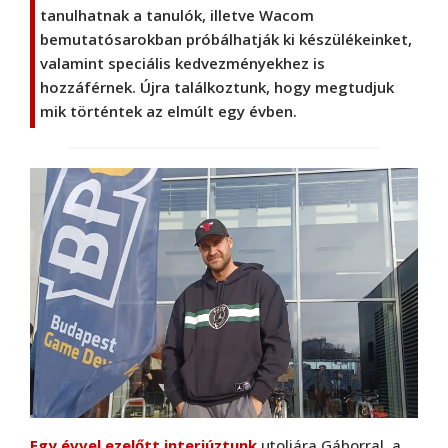
tanulhatnak a tanulók, illetve Wacom
bemutatósarokban próbálhatják ki készülékeinket,
valamint speciális kedvezményekhez is
hozzáférnek. Újra találkoztunk, hogy megtudjuk
mik történtek az elmúlt egy évben.
Egy évvel ezelőtt interjúztunk
utoljára Gáborral, a