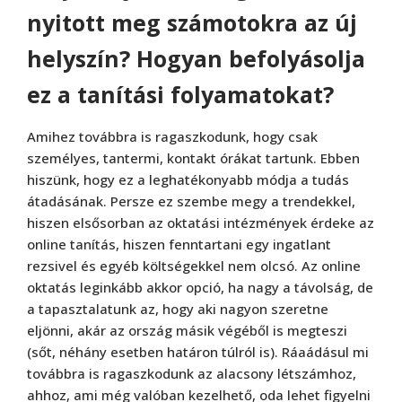
nyitott meg számotokra az új
helyszín? Hogyan befolyásolja
ez a tanítási folyamatokat?
Amihez továbbra is ragaszkodunk, hogy csak
személyes, tantermi, kontakt órákat tartunk. Ebben
hiszünk, hogy ez a leghatékonyabb módja a tudás
átadásának. Persze ez szembe megy a trendekkel,
hiszen elsősorban az oktatási intézmények érdeke az
online tanítás, hiszen fenntartani egy ingatlant
rezsivel és egyéb költségekkel nem olcsó. Az online
oktatás leginkább akkor opció, ha nagy a távolság, de
a tapasztalatunk az, hogy aki nagyon szeretne
eljönni, akár az ország másik végéből is megteszi
(sőt, néhány esetben határon túlról is). Ráaádásul mi
továbbra is ragaszkodunk az alacsony létszámhoz,
ahhoz, ami még valóban kezelhető, oda lehet figyelni