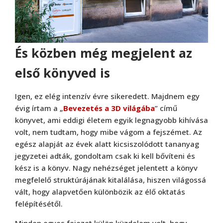
És közben még megjelent az
első könyved is
Igen, ez elég intenzív évre sikeredett. Majdnem egy
évig írtam a „
Bevezetés a 3D világába
” című
könyvet, ami eddigi életem egyik legnagyobb kihívása
volt, nem tudtam, hogy mibe vágom a fejszémet. Az
egész alapját az évek alatt kicsiszolódott tananyag
jegyzetei adták, gondoltam csak ki kell bővíteni és
kész is a könyv. Nagy nehézséget jelentett a könyv
megfelelő struktúrájának kitalálása, hiszen világossá
vált, hogy alapvetően különbözik az élő oktatás
felépítésétől.