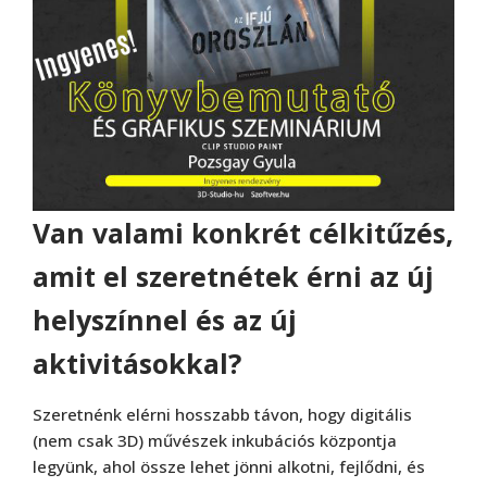
Van valami konkrét célkitűzés,
amit el szeretnétek érni az új
helyszínnel és az új
aktivitásokkal?
Szeretnénk elérni hosszabb távon, hogy digitális
Wacom
(nem csak 3D) művészek inkubációs központja
Bamboo Pen & Touch
legyünk, ahol össze lehet jönni alkotni, fejlődni, és