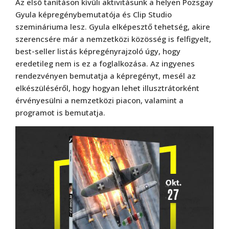
Az első tanításon kívüli aktivitásunk a helyen Pozsgay
Gyula képregénybemutatója és Clip Studio
szemináriuma lesz. Gyula elképesztő tehetség, akire
szerencsére már a nemzetközi közösség is felfigyelt,
best-seller listás képregényrajzoló úgy, hogy
eredetileg nem is ez a foglalkozása. Az ingyenes
rendezvényen bemutatja a képregényt, mesél az
elkészüléséről, hogy hogyan lehet illusztrátorként
érvényesülni a nemzetközi piacon, valamint a
programot is bemutatja.