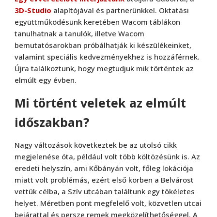
3D-Studio
alapítójával és partnerünkkel. Oktatási
együttműködésünk keretében Wacom táblákon
tanulhatnak a tanulók, illetve Wacom
bemutatósarokban próbálhatják ki készülékeinket,
valamint speciális kedvezményekhez is hozzáférnek.
Újra találkoztunk, hogy megtudjuk mik történtek az
elmúlt egy évben.
Mi történt veletek az elmúlt
időszakban?
Nagy változások következtek be az utolsó cikk
megjelenése óta, például volt több költözésünk is. Az
eredeti helyszín, ami Kőbányán volt, főleg lokációja
miatt volt problémás, ezért első körben a Belvárost
vettük célba, a Szív utcában találtunk egy tökéletes
helyet. Méretben pont megfelelő volt, közvetlen utcai
bejárattal és persze remek megközelíthetőséggel. A