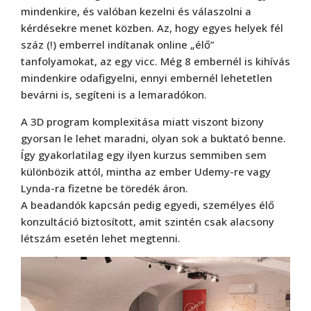
mindenkire, és valóban kezelni és válaszolni a
kérdésekre menet közben. Az, hogy egyes helyek fél
száz (!) emberrel indítanak online „élő”
tanfolyamokat, az egy vicc. Még 8 embernél is kihívás
mindenkire odafigyelni, ennyi embernél lehetetlen
bevárni is, segíteni is a lemaradókon.
A 3D program komplexitása miatt viszont bizony
gyorsan le lehet maradni, olyan sok a buktató benne.
Így gyakorlatilag egy ilyen kurzus semmiben sem
különbözik attól, mintha az ember Udemy-re vagy
Lynda-ra fizetne be töredék áron.
A beadandók kapcsán pedig egyedi, személyes élő
konzultáció biztosított, amit szintén csak alacsony
létszám esetén lehet megtenni.