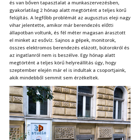
és van bőven tapasztalat a munkaszervezésben,
gyakorlatilag 2 hónap alatt megtörtént a teljes körű
felújítás. A legfőbb problémát az augusztus eleji nagy
vihar jelentette, amikor már berendezés előtti
állapotban voltunk, és fél méter magasan árasztott
el minket az esővíz. Sajnos a gépek, monitorok,
összes elektromos berendezés elázott, bútorokról és
az ingatlanról nem is beszélve. Egy hónap alatt
megtörtént a teljes körű helyreállítás úgy, hogy
szeptember elején már el is indultak a csoportjaink,
akik mindebből semmit sem érzékeltek.