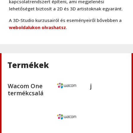
kapcsolatrendszert építeni, ami megjelenési
lehetőséget biztosít a 2D és 3D artistoknak egyaránt.
Grafika és design
,
Wacom
A 3D-Studio kurzusairól és eseményeiről bővebben a
Bamboo Touch
weboldalukon olvashatsz
.
Wacom
Wacom Movink
Termékek
Hírek
,
Wacom
,
WacomOne
Wacom One - Megjelent az új
termékcsalád!
Wacom
Wacom Intuos