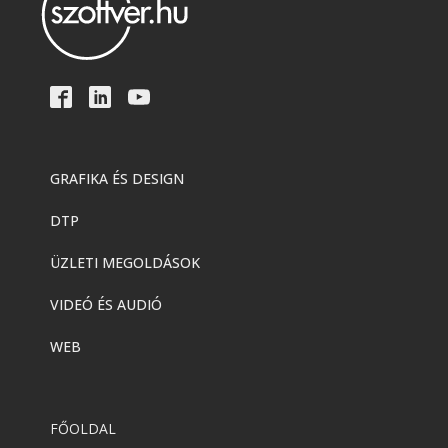
Hírek
,
Wacom
,
WacomOne
Wacom One - Megjelent az új
termékcsalád!
Wacom
Wacom Intuos
GRAFIKA ÉS DESIGN
DTP
Wacom
Wacom MobileStudio Pro 16
ÜZLETI MEGOLDÁSOK
VIDEÓ ÉS AUDIÓ
Wacom
WEB
Wacom MobileStudio Pro 13
FŐOLDAL
Wacom