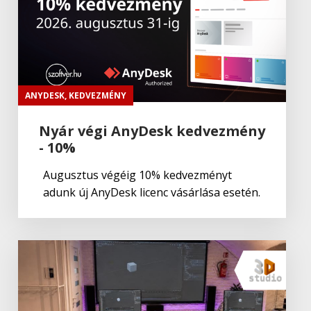
Wacom
Cintiq 16
Wacom
Wacom Intuos
ANYDESK
,
KEDVEZMÉNY
Nyár végi AnyDesk kedvezmény
- 10%
Grafika és design
,
Wacom
Wacom Intuos Pen Medium BT
Augusztus végéig 10% kedvezményt
adunk új AnyDesk licenc vásárlása esetén.
Grafika és design
,
Wacom
Wacom Intuos Pen Small BT
Wacom
Wacom Cintiq Pro 24