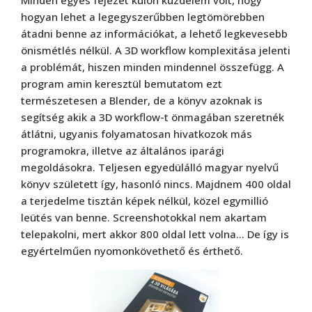
Minden egyes fejezet külön küzdelem volt, hogy
hogyan lehet a legegyszerűbben legtömörebben
átadni benne az információkat, a lehető legkevesebb
önismétlés nélkül. A 3D workflow komplexitása jelenti
a problémát, hiszen minden mindennel összefügg. A
program amin keresztül bemutatom ezt
természetesen a Blender, de a könyv azoknak is
segítség akik a 3D workflow-t önmagában szeretnék
átlátni, ugyanis folyamatosan hivatkozok más
programokra, illetve az általános iparági
megoldásokra. Teljesen egyedülálló magyar nyelvű
könyv született így, hasonló nincs. Majdnem 400 oldal
a terjedelme tisztán képek nélkül, közel egymillió
leütés van benne. Screenshotokkal nem akartam
telepakolni, mert akkor 800 oldal lett volna… De így is
egyértelműen nyomonkövethető és érthető.