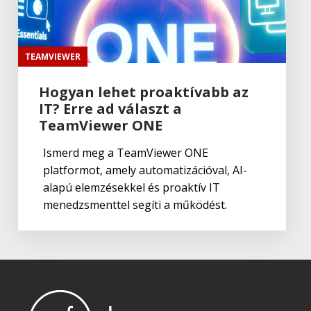
Wacom
Bamboo Fun Pen & Touch
TEAMVIEWER
Hogyan lehet proaktívabb az
IT? Erre ad választ a
Wacom
Bamboo Pen & Touch
TeamViewer ONE
Ismerd meg a TeamViewer ONE
platformot, amely automatizációval, AI-
Grafika és design
,
Wacom
alapú elemzésekkel és proaktív IT
Bamboo Touch
menedzsmenttel segíti a működést.
Wacom
Wacom Movink