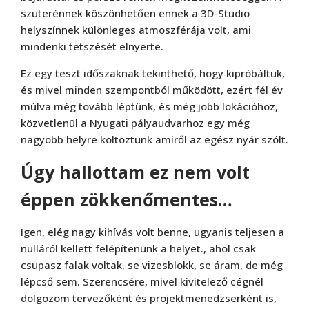
szuterénnek köszönhetően ennek a 3D-Studio
helyszínnek különleges atmoszférája volt, ami
mindenki tetszését elnyerte.
Ez egy teszt időszaknak tekinthető, hogy kipróbáltuk,
és mivel minden szempontból működött, ezért fél év
múlva még tovább léptünk, és még jobb lokációhoz,
közvetlenül a Nyugati pályaudvarhoz egy még
nagyobb helyre költöztünk amiről az egész nyár szólt.
Úgy hallottam ez nem volt
éppen zökkenőmentes…
Igen, elég nagy kihívás volt benne, ugyanis teljesen a
nulláról kellett felépítenünk a helyet., ahol csak
csupasz falak voltak, se vizesblokk, se áram, de még
lépcső sem. Szerencsére, mivel kivitelező cégnél
dolgozom tervezőként és projektmenedzserként is,