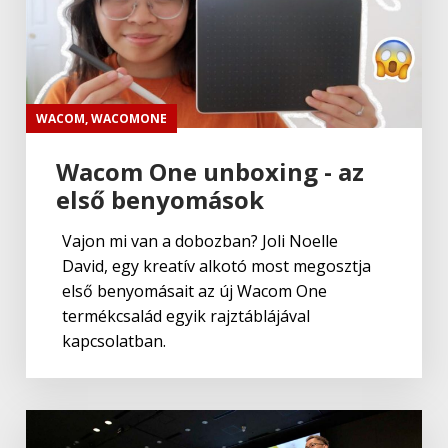
WACOM
,
WACOMONE
Wacom One unboxing - az
első benyomások
Vajon mi van a dobozban? Joli Noelle
David, egy kreatív alkotó most megosztja
első benyomásait az új Wacom One
termékcsalád egyik rajztáblájával
kapcsolatban.