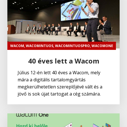
WACOM
,
WACOMINTUOS
,
WACOMINTUOSPRO
,
WACOMONE
40 éves lett a Wacom
Július 12-én lett 40 éves a Wacom, mely
mára a digitális tartalomgyártás
megkerülhetetlen szereplőjévé vált és a
jövő is sok újat tartogat a cég számára.