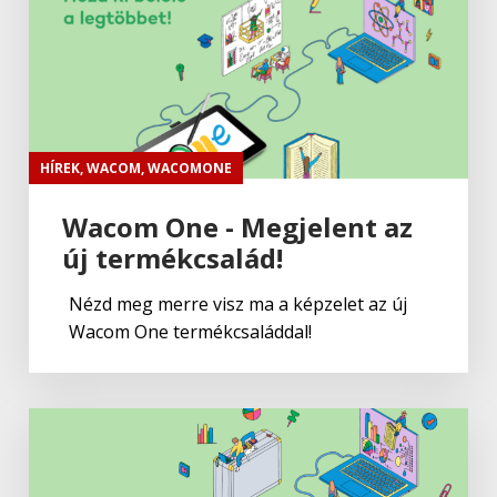
HÍREK
,
WACOM
,
WACOMONE
Wacom One - Megjelent az
új termékcsalád!
Nézd meg merre visz ma a képzelet az új
Wacom One termékcsaláddal!