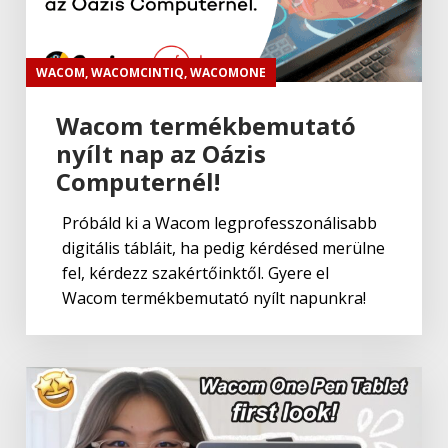
WACOM
,
WACOMCINTIQ
,
WACOMONE
Wacom termékbemutató
nyílt nap az Oázis
Computernél!
Próbáld ki a Wacom legprofesszonálisabb
digitális tábláit, ha pedig kérdésed merülne
fel, kérdezz szakértőinktől. Gyere el
Wacom termékbemutató nyílt napunkra!