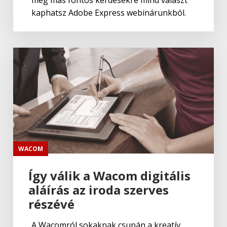
még más fontos kérdésekre mind választ
kaphatsz Adobe Express webinárunkból.
WACOM
Így válik a Wacom digitális
aláírás az iroda szerves
részévé
A Wacomról sokaknak csupán a kreatív