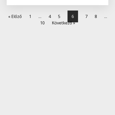
« Előző
1
…
4
5
6
7
8
…
10
Következő »