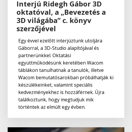
Interjú Ridegh Gábor 3D
oktatóval, a „Bevezetés a
3D világába” c. könyv
szerzőjével
Egy évvel ezelőtt interjúztunk utoljára
Gáborral, a 3D-Studio alapítójával és
partnerünkkel. Oktatási
együttműködésünk keretében Wacom
táblákon tanulhatnak a tanulók, illetve
Wacom bemutatósarokban próbálhatják ki
készülékeinket, valamint speciális
kedvezményekhez is hozzáférnek. Újra
találkoztunk, hogy megtudjuk mik
történtek az elmúlt egy évben.