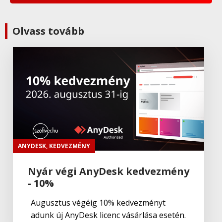
Adobe
,
Adobe(creative)
Olvass tovább
ADOBE Express
Adobe
,
Adobe(creative)
ADOBE Substance
Adobe
,
Adobe(üzleti)
Adobe (Üzleti) Experience Manager
ANYDESK
,
KEDVEZMÉNY
Nyár végi AnyDesk kedvezmény
- 10%
Adobe
,
Adobe(creative)
Adobe Aero
Augusztus végéig 10% kedvezményt
adunk új AnyDesk licenc vásárlása esetén.