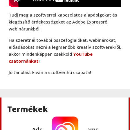
Tudj meg a szoftverrel kapcsolatos alapdolgokat és
kiegészítő érdekességeket az Adobe Expressről
webinárunkból!
Ha szeretnél további összefoglalókat, webinárokat,
előadásokat nézni a legmenőbb kreatív szoftverekről,
akkor mindenképpen csekkold
YouTube
csatornánkat
!
Adobe
,
Adobe(creative)
Creative Cloud csapatok számára
Jó tanulást kíván a szoftver.hu csapata!
Adobe
,
Adobe(creative)
Adobe Media Encoder CC
Termékek
Adobe
,
Adobe(creative)
Adobe Firefly for teams