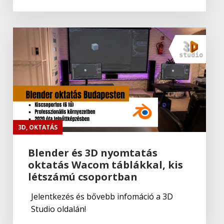
Adobe
,
Adobe(creative)
ADOBE Aero
Adobe
,
Adobe(creative)
ADOBE Premiere Rush CC
Adobe
Portfolio
3D
,
OKTATÁS
Blender és 3D nyomtatás
oktatás Wacom táblákkal, kis
Adobe
létszámú csoportban
Fresco
Jelentkezés és bővebb infomáció a 3D
Studio oldalán!
Adobe
,
Adobe(creative)