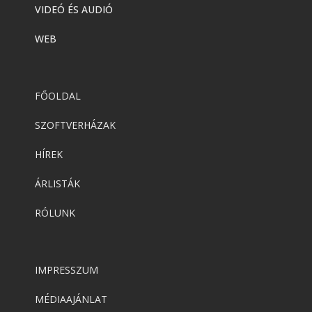
VIDEÓ ÉS AUDIÓ
Adobe
,
Adobe(creative)
WEB
Adobe Express Premium
FŐOLDAL
Adobe
,
Adobe(creative)
Adobe Express Teams
SZOFTVERHÁZAK
HÍREK
Adobe
,
Adobe(creative)
ÁRLISTÁK
ADOBE Express
RÓLUNK
Adobe
,
Adobe(creative)
ADOBE Substance
IMPRESSZUM
MÉDIAAJÁNLAT