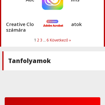
Adobe
,
Adobe(creative)
Creative Cloud Pro Plus csapatok
számára
1
2
3
…
6
Következő »
Adobe
,
Adobe(creative)
Acrobat AI Assistant
Tanfolyamok
Adobe
,
Adobe(creative)
Adobe Express Premium
Adobe
,
Adobe(creative)
Adobe Express Teams