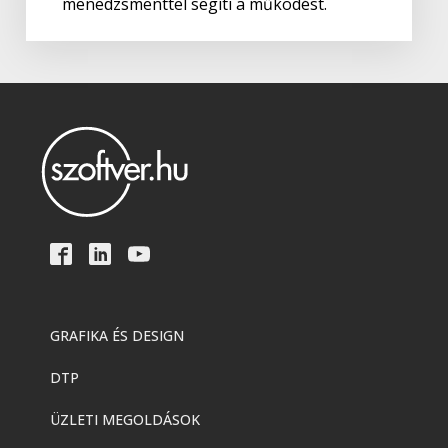
menedzsmenttel segíti a működést.
Adobe
,
Adobe(creative)
Adobe Media Encoder CC
Adobe
,
Adobe(creative)
Adobe Firefly for teams
Adobe
,
Adobe(creative)
Creative Cloud Pro Plus csapatok
számára
GRAFIKA ÉS DESIGN
DTP
Adobe
,
Adobe(creative)
Acrobat AI Assistant
ÜZLETI MEGOLDÁSOK