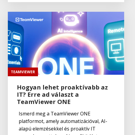
Adobe Fresco
Adobe
Lightroom Classic CC
Adobe
,
Adobe(creative)
Lightroom Classic CC
TEAMVIEWER
Hogyan lehet proaktívabb az
IT? Erre ad választ a
Adobe
,
Adobe(creative)
Adobe Capture CC
TeamViewer ONE
Ismerd meg a TeamViewer ONE
platformot, amely automatizációval, AI-
Adobe
,
Adobe(creative)
alapú elemzésekkel és proaktív IT
Creative Cloud csapatok számára