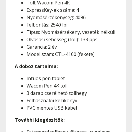
Toll: Wacom Pen 4K
ExpressKey-ek száma: 4
Nyomásérzékenység: 4096
Felbontás: 2540 lpi
Típus: Nyomásérzékeny, vezeték nélküli
Olvasási sebesség (toll): 133 pps
Garancia: 2 év
Modellszám: CTL-4100 (fekete)
A doboz tartalma:
Intuos pen tablet
Wacom Pen 4K toll
3 darab cserélhető tollhegy
Felhasználói kézikönyv
PVC mentes USB kábel
További kiegészítők:
Sztenderd tollhegy, filchegy, rugalmas