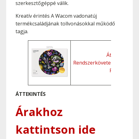
szerkesztőgéppé válik.
Kreatív érintés A Wacom vadonatúj
termékcsaládjának tollvonásokkal működő
tagja.
Áttekintés
Rendszerkövetelmények
Funkciók
ÁTTEKINTÉS
Árakhoz
kattintson ide