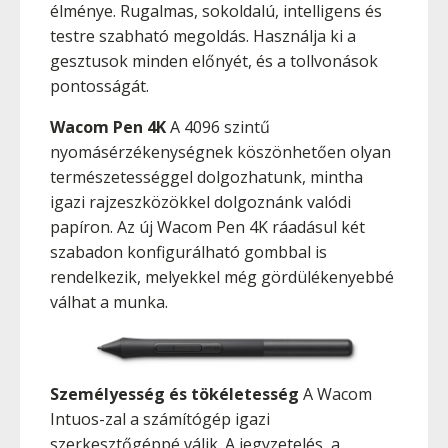
élménye. Rugalmas, sokoldalú, intelligens és
testre szabható megoldás. Használja ki a
gesztusok minden előnyét, és a tollvonások
pontosságát.
Wacom Pen 4K
A 4096 szintű
nyomásérzékenységnek köszönhetően olyan
természetességgel dolgozhatunk, mintha
igazi rajzeszközökkel dolgoznánk valódi
papíron. Az új Wacom Pen 4K ráadásul két
szabadon konfigurálható gombbal is
rendelkezik, melyekkel még gördülékenyebbé
válhat a munka.
Személyesség és tökéletesség
A Wacom
Intuos-zal a számítógép igazi
szerkesztőgéppé válik. A jegyzetelés, a