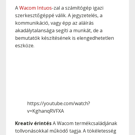
A
Wacom Intuos
-zal a számítógép igazi
szerkesztőgéppé válik. A jegyzetelés, a
kommunikáció, vagy épp az aláírás
akadálytalansága segíti a munkát, de a
bemutatók készítésének is elengedhetetlen
eszköze.
https://youtube.com/watch?
v=KghanqRVFXA
Kreatív érintés
A Wacom termékcsaládjának
tollvonásokkal működő tagja. A tökéletesség