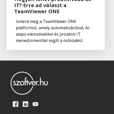
IT? Erre ad választ a
Adobe
,
Adobe(creative)
Creative Cloud csapatok számára
TeamViewer ONE
Ismerd meg a TeamViewer ONE
platformot, amely automatizációval, AI-
Adobe
,
Adobe(creative)
alapú elemzésekkel és proaktív IT
Adobe Media Encoder CC
menedzsmenttel segíti a működést.
Adobe
,
Adobe(creative)
Adobe Firefly for teams
Adobe
,
Adobe(creative)
Creative Cloud Pro Plus csapatok
számára
Adobe
,
Adobe(creative)