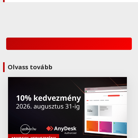
Adobe Express Teams
Adobe
,
Adobe(creative)
ADOBE Express
Adobe
,
Adobe(creative)
Olvass tovább
ADOBE Substance
Adobe
,
Adobe(üzleti)
Adobe (Üzleti) Experience Manager
Adobe
,
Adobe(creative)
Adobe Aero