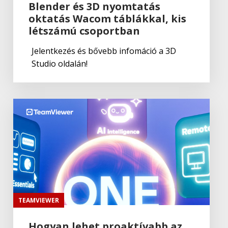
Blender és 3D nyomtatás
oktatás Wacom táblákkal, kis
Adobe
,
Adobe(creative)
létszámú csoportban
Adobe Fresco
Jelentkezés és bővebb infomáció a 3D
Studio oldalán!
Adobe
Lightroom Classic CC
Adobe
,
Adobe(creative)
Lightroom Classic CC
Adobe
,
Adobe(creative)
Adobe Capture CC
TEAMVIEWER
Hogyan lehet proaktívabb az