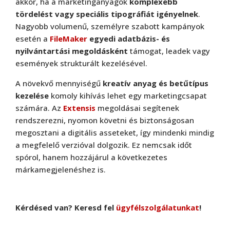
akkor, ha a marketinganyagok
komplexebb
tördelést vagy speciális tipográfiát igényelnek
.
Nagyobb volumenű, személyre szabott kampányok
esetén a
FileMaker
egyedi adatbázis- és
nyilvántartási megoldásként
támogat, leadek vagy
események strukturált kezelésével.
A növekvő mennyiségű
kreatív anyag és betűtípus
kezelése
komoly kihívás lehet egy marketingcsapat
számára. Az
Extensis
megoldásai segítenek
rendszerezni, nyomon követni és biztonságosan
megosztani a digitális asseteket, így mindenki mindig
Adobe
,
Adobe(creative)
a megfelelő verzióval dolgozik. Ez nemcsak időt
Creative Cloud csapatok számára
spórol, hanem hozzájárul a következetes
márkamegjelenéshez is.
Adobe
,
Adobe(creative)
Adobe Media Encoder CC
Kérdésed van? Keresd fel
ügyfélszolgálatunkat
!