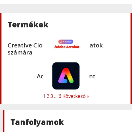
Adobe
,
Adobe(creative)
Adobe Firefly for teams
Termékek
Adobe
,
Adobe(creative)
Creative Cloud Pro Plus csapatok
számára
Adobe
,
Adobe(creative)
Acrobat AI Assistant
1
2
3
…
6
Következő »
Adobe
,
Adobe(creative)
Adobe Express Premium
Tanfolyamok
Adobe
,
Adobe(creative)