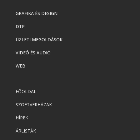
Acrobat AI Assistant
GRAFIKA ÉS DESIGN
DTP
Adobe
,
Adobe(creative)
Adobe Express Premium
ÜZLETI MEGOLDÁSOK
VIDEÓ ÉS AUDIÓ
Adobe
,
Adobe(creative)
WEB
Adobe Express Teams
FŐOLDAL
Adobe
,
Adobe(creative)
ADOBE Express
SZOFTVERHÁZAK
HÍREK
Adobe
,
Adobe(creative)
ÁRLISTÁK
ADOBE Substance