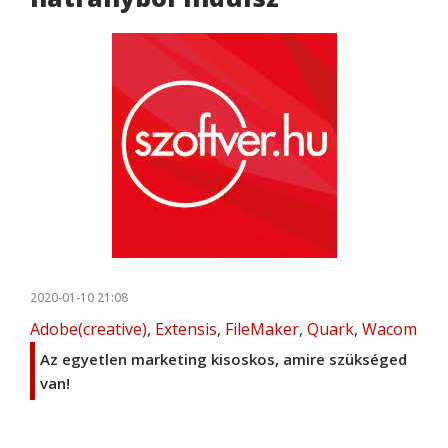
2020-01-10 21:08
Adobe(creative)
,
Extensis
,
FileMaker
,
Quark
,
Wacom
Az egyetlen marketing kisoskos, amire szükséged
van!