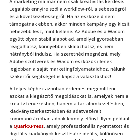
A marketing ma már nem csak kreativitás kérdése.
Legalább ennyire szól a workflow-ról, a sebességről
és a következetességről. Ha az eszközeid nem
támogatnak ebben, akkor minden kampány egy kicsit
nehezebb lesz, mint kellene. Az Adobe és a Wacom
együtt olyan stabil alapot ad, amellyel gyorsabban
reagálhatsz, könnyebben skálázhatsz, és nem
hátrányból indulsz. Ha szeretnéd megnézni, mely
Adobe szoftverek és Wacom eszközök illenek
legjobban a saját marketingfolyamataidhoz, nálunk
szakértői segítséget is kapsz a választáshoz!
A teljes képhez azonban érdemes megemlíteni
azokat a kiegészítő megoldásokat is, amelyek nem a
kreatív tervezésben, hanem a tartalomkezelésben,
kiadványszerkesztésben és adatvezérelt
kommunikációban adnak komoly előnyt. Ilyen például
a
QuarkXPress
, amely professzionális nyomtatott és
digitális kiadványok készítésére ideális, különösen