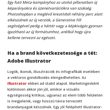
Egy futó Meta-kampányhoz az utolsó pillanatban új
képarányokra és üzenetvariációkra van szükség.
Photoshopban a meglévő kreatívból néhány perc alatt
elkészülnek az új verziók, a Generative Fill
segítségével pedig a háttér vagy a képkivágás gyorsan
igazítható az új formátumhoz, anélkül hogy újra
kellene tervezni az egészet.
Ha a brand következetessége a tét:
Adobe Illustrator
Logók, ikonok, illusztrációk és infografikák esetében
a vektoros gondolkodás elengedhetetlen. Az
Illustrator
ebben ad stabil alapot. Marketingesként
különösen akkor jön jól, amikor a vizuális
egységesség kritikus, ugyanaz az elem több felületen
is megjelenik, vagy hosszú távra tervezett
brandanyagok készülnek. Egy jól felépített Illustrator-