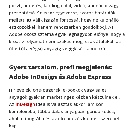
poszt, hirdetés, landing oldal, videó, animáció vagy
prezentáció. Sokszor egyszerre, szoros határidők
mellett. Itt válik igazán fontossá, hogy ne különálló
eszközökkel, hanem rendszerben gondolkodj. Az
Adobe ökoszisztéma egyik legnagyobb előnye, hogy a
kreatív folyamat nem szakad meg, csak átalakul: az
ötlettől a végső anyagig végigkíséri a munkát.
Gyors tartalom, profi megjelenés:
Adobe InDesign és Adobe Express
Hírlevelek, one-pagerek, e-bookok vagy sales
anyagok gyakran marketinges kézben készülnek el.
Az
InDesign
ideális választás akkor, amikor
komplexebb, többoldalas anyagban gondolkodsz,
ahol a tipográfia és az elrendezés kiemelt szerepet
kap.