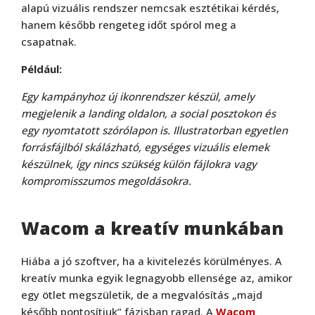
alapú vizuális rendszer nemcsak esztétikai kérdés,
hanem később rengeteg időt spórol meg a
csapatnak.
Például:
Egy kampányhoz új ikonrendszer készül, amely
megjelenik a landing oldalon, a social posztokon és
egy nyomtatott szórólapon is. Illustratorban egyetlen
forrásfájlból skálázható, egységes vizuális elemek
készülnek, így nincs szükség külön fájlokra vagy
kompromisszumos megoldásokra.
Wacom a kreatív munkában
Hiába a jó szoftver, ha a kivitelezés körülményes. A
kreatív munka egyik legnagyobb ellensége az, amikor
egy ötlet megszületik, de a megvalósítás „majd
később pontosítjuk” fázisban ragad. A
Wacom