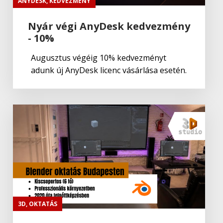
ANYDESK
,
KEDVEZMÉNY
Nyár végi AnyDesk kedvezmény
- 10%
Adobe
,
Adobe(creative)
ADOBE Aero
Augusztus végéig 10% kedvezményt
adunk új AnyDesk licenc vásárlása esetén.
Adobe
,
Adobe(creative)
ADOBE Premiere Rush CC
Adobe
Portfolio
Adobe
Fresco
3D
,
OKTATÁS