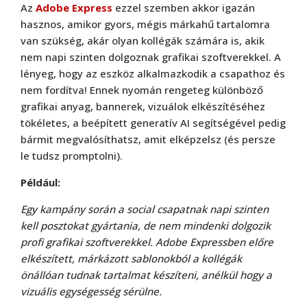
Az
Adobe Express
ezzel szemben akkor igazán
hasznos, amikor gyors, mégis márkahű tartalomra
van szükség, akár olyan kollégák számára is, akik
nem napi szinten dolgoznak grafikai szoftverekkel. A
lényeg, hogy az eszköz alkalmazkodik a csapathoz és
nem fordítva! Ennek nyomán rengeteg különböző
grafikai anyag, bannerek, vizuálok elkészítéséhez
tökéletes, a beépített generatív AI segítségével pedig
bármit megvalósíthatsz, amit elképzelsz (és persze
le tudsz promptolni).
Például:
Egy kampány során a social csapatnak napi szinten
kell posztokat gyártania, de nem mindenki dolgozik
profi grafikai szoftverekkel. Adobe Expressben előre
elkészített, márkázott sablonokból a kollégák
önállóan tudnak tartalmat készíteni, anélkül hogy a
vizuális egységesség sérülne.