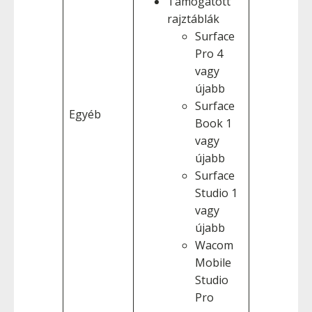
Támogatott
rajztáblák
Surface
Pro 4
vagy
újabb
Surface
Egyéb
Book 1
vagy
újabb
Surface
Studio 1
vagy
újabb
Wacom
Mobile
Studio
Pro