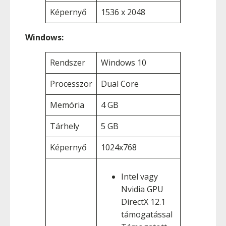
Képernyő
1536 x 2048
Windows:
Rendszer
Windows 10
Processzor
Dual Core
Memória
4 GB
Tárhely
5 GB
Képernyő
1024x768
Intel vagy
Nvidia GPU
DirectX 12.1
támogatással