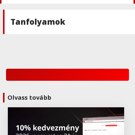
Adobe
,
Adobe(creative)
Adobe Express Premium
Tanfolyamok
Adobe
,
Adobe(creative)
Adobe Express Teams
Adobe
,
Adobe(creative)
ADOBE Express
Adobe
,
Adobe(creative)
Olvass tovább
ADOBE Substance
Adobe
,
Adobe(üzleti)
Adobe (Üzleti) Experience Manager