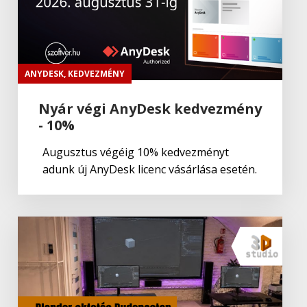
Adobe
,
Adobe(creative)
ADOBE Aero
ANYDESK
,
KEDVEZMÉNY
Nyár végi AnyDesk kedvezmény
- 10%
Adobe
,
Adobe(creative)
Adobe Aero
Augusztus végéig 10% kedvezményt
adunk új AnyDesk licenc vásárlása esetén.
Adobe
,
Adobe(creative)
ADOBE Premiere Rush CC
Adobe
Portfolio