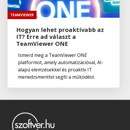
Adobe
,
Adobe(creative)
Adobe Capture CC
TEAMVIEWER
Hogyan lehet proaktívabb az
IT? Erre ad választ a
Adobe
,
Adobe(creative)
Creative Cloud csapatok számára
TeamViewer ONE
Ismerd meg a TeamViewer ONE
platformot, amely automatizációval, AI-
Adobe
,
Adobe(creative)
alapú elemzésekkel és proaktív IT
Adobe Media Encoder CC
menedzsmenttel segíti a működést.
Adobe
,
Adobe(creative)
Adobe Firefly for teams
Adobe
,
Adobe(creative)