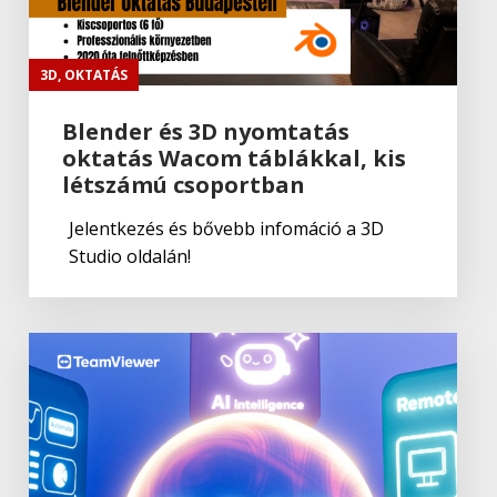
Adobe
Fresco
3D
,
OKTATÁS
Blender és 3D nyomtatás
oktatás Wacom táblákkal, kis
Adobe
,
Adobe(creative)
létszámú csoportban
Adobe Fresco
Jelentkezés és bővebb infomáció a 3D
Studio oldalán!
Adobe
Lightroom Classic CC
Adobe
,
Adobe(creative)
Lightroom Classic CC