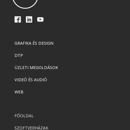
Creative Cloud Pro Plus csapatok
számára
Adobe
,
Adobe(creative)
Acrobat AI Assistant
GRAFIKA ÉS DESIGN
DTP
Adobe
,
Adobe(creative)
Adobe Express Premium
ÜZLETI MEGOLDÁSOK
VIDEÓ ÉS AUDIÓ
Adobe
,
Adobe(creative)
WEB
Adobe Express Teams
FŐOLDAL
Adobe
,
Adobe(creative)
ADOBE Express
SZOFTVERHÁZAK