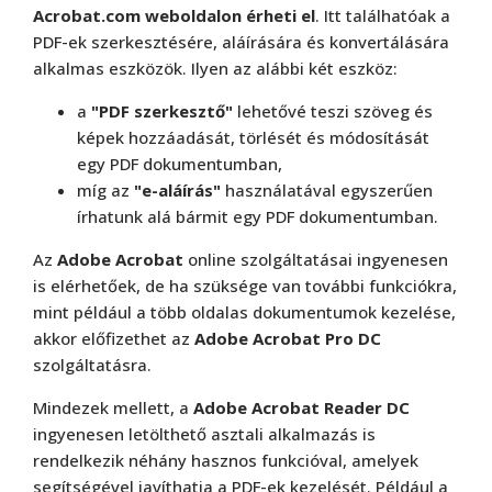
Acrobat.com weboldalon érheti el
. Itt találhatóak a
PDF-ek szerkesztésére, aláírására és konvertálására
alkalmas eszközök. Ilyen az alábbi két eszköz:
a
"PDF szerkesztő"
lehetővé teszi szöveg és
képek hozzáadását, törlését és módosítását
egy PDF dokumentumban,
míg az
"e-aláírás"
használatával egyszerűen
írhatunk alá bármit egy PDF dokumentumban.
Az
Adobe Acrobat
online szolgáltatásai ingyenesen
is elérhetőek, de ha szüksége van további funkciókra,
mint például a több oldalas dokumentumok kezelése,
akkor előfizethet az
Adobe Acrobat Pro DC
szolgáltatásra.
Mindezek mellett, a
Adobe Acrobat Reader DC
ingyenesen letölthető asztali alkalmazás is
rendelkezik néhány hasznos funkcióval, amelyek
segítségével javíthatja a PDF-ek kezelését. Például a