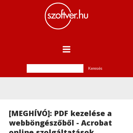
[MEGHÍVÓ]: PDF kezelése a
webböngészőből - Acrobat
online szolgáltatások