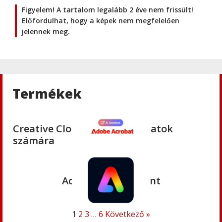
Figyelem! A tartalom legalább 2 éve nem frissült!
Adobe
,
Adobe(creative)
Előfordulhat, hogy a képek nem megfelelően
Adobe Media Encoder CC
jelennek meg.
Adobe
,
Adobe(creative)
Adobe Firefly for teams
Termékek
Adobe
,
Adobe(creative)
Creative Cloud Pro Plus csapatok
számára
Adobe
,
Adobe(creative)
Acrobat AI Assistant
1
2
3
…
6
Következő »