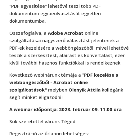
"PDF egyesítése" lehetővé teszi több PDF
dokumentum egybeolvasztását egyetlen
dokumentumba.
Összefoglalva, a
Adobe Acrobat
online
szolgáltatásai nagyszerű választást jelentenek a
PDF-ek kezelésére a webböngészőből, mivel lehetővé
teszik a szerkesztést, aláírást és konvertálást, ezen
kívül további hasznos funkciókkal is rendelkeznek.
Következő webinárunk témája a "
PDF kezelése a
webböngészőből - Acrobat online
szolgáltatások"
melyben
Olenyik Attila
kollégánk
segít minket eligazodni!
A webinár időpontja:
2023. február 09.
11:00 óra
Adobe
,
Adobe(creative)
Creative Cloud csapatok számára
Sok szeretettel várunk Téged!
Regisztráció az űrlapon lehetséges: