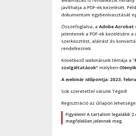
javíthatja a PDF-ek kezelését. Pél
dokumentum egybeolvasztását e
Összefoglalva, a
Adobe Acrobat
jelentenek a PDF-ek kezelésére a
szerkesztést, aláírást és konvertá
rendelkeznek.
Következő webinárunk témája a "
szolgáltatások"
melyben
Olenyik
A webinár időpontja:
2023. febru
Sok szeretettel várunk Téged!
Regisztráció az űrlapon lehetsége
Figyelem! A tartalom legalább 2 
megfelelően jelennek meg.