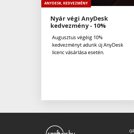
ANYDESK
,
KEDVEZMÉNY
Nyár végi AnyDesk
kedvezmény - 10%
Augusztus végéig 10%
kedvezményt adunk új AnyDesk
licenc vásárlása esetén.
GR