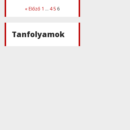
« Előző
1
…
4
5
6
Adobe
,
Adobe(creative)
Adobe
Connect 11
Tanfolyamok
Adobe
Acrobat
Connect
Adobe
,
Adobe(creative)
Adobe Font
Folio
Education
Essentials 11
Adobe
Font Folio
Education
Essentials