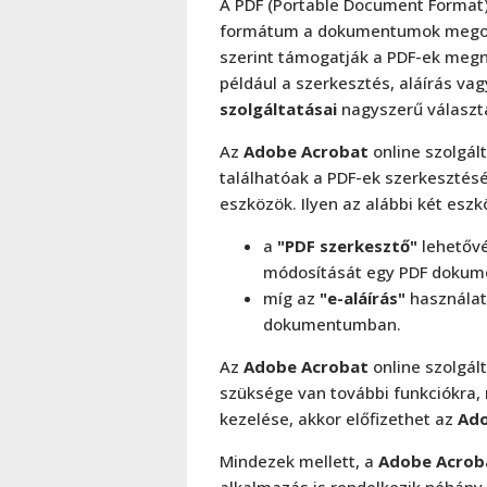
A PDF (Portable Document Format)
formátum a dokumentumok megos
szerint támogatják a PDF-ek megny
például a szerkesztés, aláírás va
szolgáltatásai
nagyszerű választá
Az
Adobe Acrobat
online szolgál
találhatóak a PDF-ek szerkesztésé
eszközök. Ilyen az alábbi két eszk
a
"PDF szerkesztő"
lehetővé
módosítását egy PDF doku
míg az
"e-aláírás"
használat
dokumentumban.
Az
Adobe Acrobat
online szolgál
szüksége van további funkciókra,
kezelése, akkor előfizethet az
Ado
Mindezek mellett, a
Adobe Acrob
alkalmazás is rendelkezik néhány