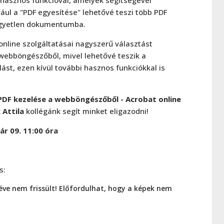
dául a "PDF egyesítése" lehetővé teszi több PDF
gyetlen dokumentumba.
online szolgáltatásai nagyszerű választást
 webböngészőből, mivel lehetővé teszik a
lást, ezen kívül további hasznos funkciókkal is
PDF kezelése a webböngészőből - Acrobat online
 Attila
kollégánk segít minket eligazodni!
ár 09.
11:00 óra
s:
éve nem frissült! Előfordulhat, hogy a képek nem