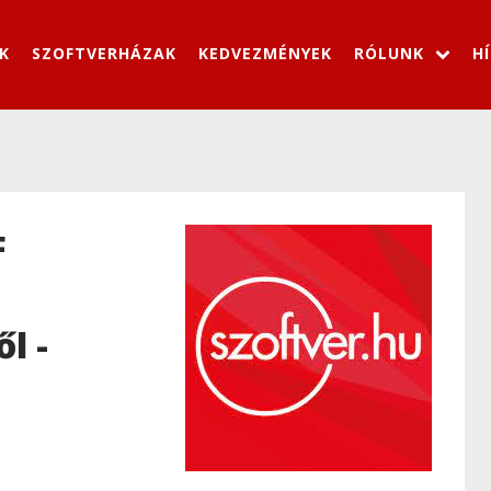
K
SZOFTVERHÁZAK
KEDVEZMÉNYEK
RÓLUNK
H
F
l -