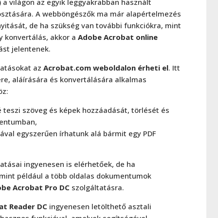
 a világon az egyik leggyakrabban használt
ztására. A webböngészők ma már alapértelmezés
itását, de ha szükség van további funkciókra, mint
gy konvertálás, akkor a
Adobe Acrobat online
st jelentenek.
tatásokat az
Acrobat.com weboldalon érheti el
. Itt
re, aláírására és konvertálására alkalmas
öz:
 teszi szöveg és képek hozzáadását, törlését és
mentumban,
ával egyszerűen írhatunk alá bármit egy PDF
tatásai ingyenesen is elérhetőek, de ha
 mint például a több oldalas dokumentumok
be Acrobat Pro DC
szolgáltatásra.
at Reader DC
ingyenesen letölthető asztali
 hasznos funkcióval, amelyek segítségével