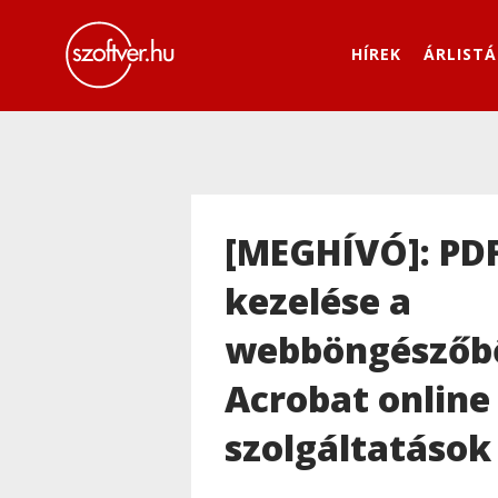
HÍREK
ÁRLISTÁ
[MEGHÍVÓ]: PD
kezelése a
webböngészőbő
Acrobat online
szolgáltatások