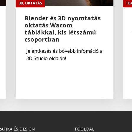
3D
,
OKTATÁS
TE
Blender és 3D nyomtatás
oktatás Wacom
táblákkal, kis létszámú
csoportban
Jelentkezés és bővebb infomáció a
3D Studio oldalán!
AFIKA ÉS DESIGN
FŐOLDAL