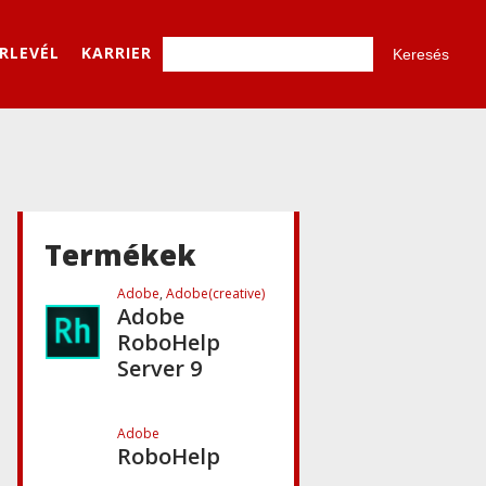
Education
Essentials
ÍRLEVÉL
KARRIER
Adobe
,
Adobe(creative)
Adobe AIR
Adobe
Font Folio
Termékek
Adobe
,
Adobe(creative)
Adobe
RoboHelp
Server 9
Adobe
RoboHelp