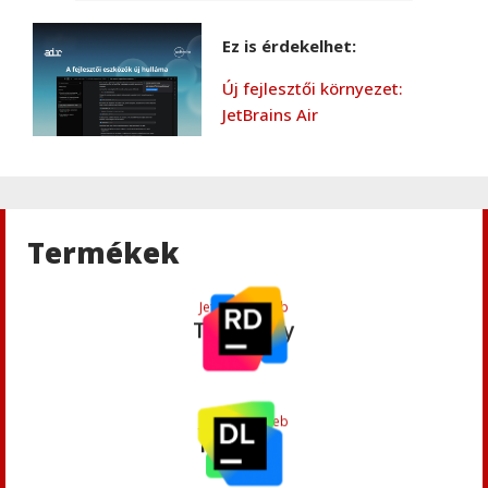
Ez is érdekelhet:
Jetbrains
,
Web
Új fejlesztői környezet:
WebStorm
JetBrains Air
Jetbrains
,
Üzleti megoldások
RustRover
Termékek
Jetbrains
,
Web
TeamCity
Jetbrains
,
Web
Rider