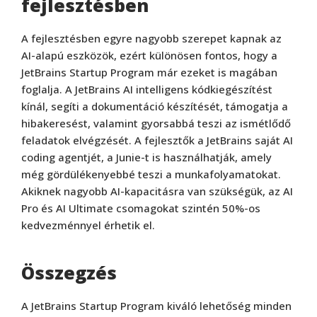
fejlesztésben
A fejlesztésben egyre nagyobb szerepet kapnak az
AI-alapú eszközök, ezért különösen fontos, hogy a
JetBrains Startup Program már ezeket is magában
foglalja. A JetBrains AI intelligens kódkiegészítést
kínál, segíti a dokumentáció készítését, támogatja a
hibakeresést, valamint gyorsabbá teszi az ismétlődő
feladatok elvégzését. A fejlesztők a JetBrains saját AI
coding agentjét, a Junie-t is használhatják, amely
még gördülékenyebbé teszi a munkafolyamatokat.
Akiknek nagyobb AI-kapacitásra van szükségük, az AI
Pro és AI Ultimate csomagokat szintén 50%-os
kedvezménnyel érhetik el.
Összegzés
A JetBrains Startup Program kiváló lehetőség minden