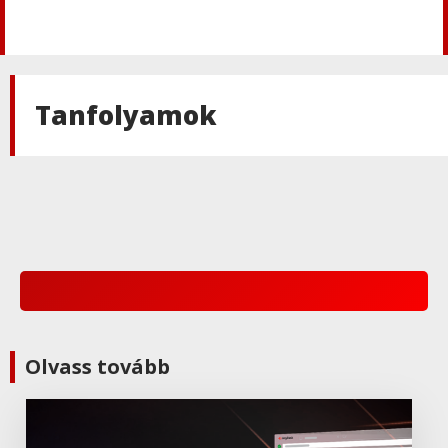
Jetbrains
,
Web
Datalore
Tanfolyamok
Jetbrains
,
Üzleti megoldások
DataGrip
Jetbrains
,
Üzleti megoldások
YouTrack
Jetbrains
,
Web
Olvass tovább
RubyMine