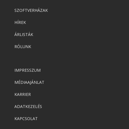
Jetbrains
,
Web
PhpStorm
SZOFTVERHÁZAK
HÍREK
Jetbrains
,
Web
ÁRLISTÁK
WebStorm
RÓLUNK
IMPRESSZUM
MÉDIAAJÁNLAT
KARRIER
ADATKEZELÉS
KAPCSOLAT