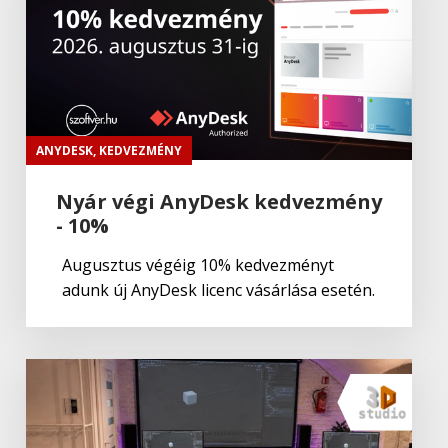
Jetbrains
,
Web
CLion
Jetbrains
,
Üzleti megoldások
IntelliJ IDEA
ANYDESK
,
KEDVEZMÉNY
Nyár végi AnyDesk kedvezmény
- 10%
Jetbrains
,
Web
PyCharm
Augusztus végéig 10% kedvezményt
adunk új AnyDesk licenc vásárlása esetén.
Jetbrains
,
Web
ReSharper
Jetbrains
,
Web