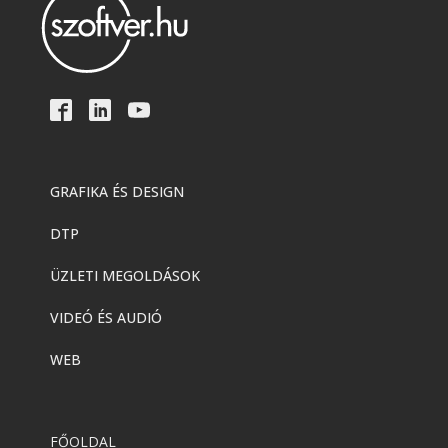
Jetbrains
,
Web
CLion
Jetbrains
,
Üzleti megoldások
IntelliJ IDEA
GRAFIKA ÉS DESIGN
DTP
Jetbrains
,
Web
PyCharm
ÜZLETI MEGOLDÁSOK
VIDEÓ ÉS AUDIÓ
Jetbrains
,
Web
WEB
ReSharper
FŐOLDAL