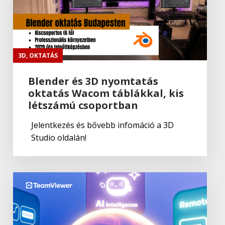
PhpStorm
Jetbrains
,
Web
WebStorm
3D
,
OKTATÁS
Blender és 3D nyomtatás
oktatás Wacom táblákkal, kis
Jetbrains
,
Üzleti megoldások
létszámú csoportban
RustRover
Jelentkezés és bővebb infomáció a 3D
Studio oldalán!
Jetbrains
,
Web
TeamCity
Jetbrains
,
Web
Rider