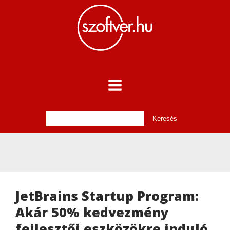
JetBrains Startup Program:
Akár 50% kedvezmény
fejlesztői eszközökre induló