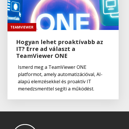
Jetbrains
,
Web
Datalore
TEAMVIEWER
Hogyan lehet proaktívabb az
IT? Erre ad választ a
Jetbrains
,
Üzleti megoldások
DataGrip
TeamViewer ONE
Ismerd meg a TeamViewer ONE
platformot, amely automatizációval, AI-
Jetbrains
,
Üzleti megoldások
alapú elemzésekkel és proaktív IT
YouTrack
menedzsmenttel segíti a működést.
Jetbrains
,
Web
RubyMine