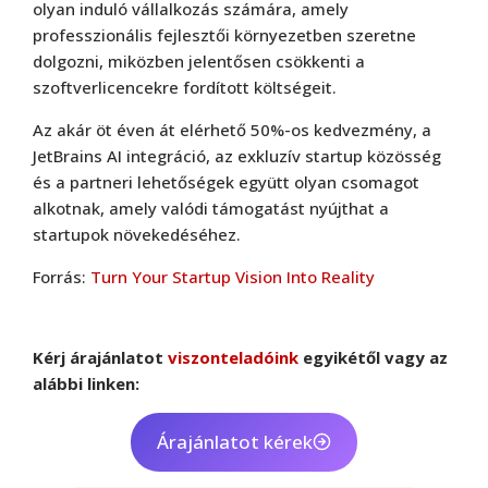
olyan induló vállalkozás számára, amely
professzionális fejlesztői környezetben szeretne
dolgozni, miközben jelentősen csökkenti a
szoftverlicencekre fordított költségeit.
Az akár öt éven át elérhető 50%-os kedvezmény, a
JetBrains AI integráció, az exkluzív startup közösség
és a partneri lehetőségek együtt olyan csomagot
alkotnak, amely valódi támogatást nyújthat a
startupok növekedéséhez.
Forrás:
Turn Your Startup Vision Into Reality
Kérj árajánlatot
viszonteladóink
egyikétől vagy az
alábbi linken:
Árajánlatot kérek
Jetbrains
,
Web
PhpStorm