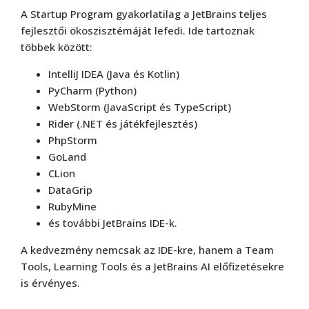
A Startup Program gyakorlatilag a JetBrains teljes
fejlesztői ökoszisztémáját lefedi. Ide tartoznak
többek között:
IntelliJ IDEA (Java és Kotlin)
PyCharm (Python)
WebStorm (JavaScript és TypeScript)
Rider (.NET és játékfejlesztés)
PhpStorm
GoLand
CLion
DataGrip
RubyMine
és további JetBrains IDE-k.
A kedvezmény nemcsak az IDE-kre, hanem a Team
Tools, Learning Tools és a JetBrains AI előfizetésekre
is érvényes.