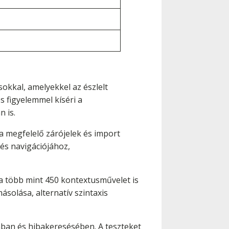
okkal, amelyekkel az észlelt
 figyelemmel kíséri a
 is.
 megfelelő zárójelek és import
és navigációjához,
a több mint 450 kontextusművelet is
solása, alternatív szintaxis
ában és hibakeresésében. A teszteket