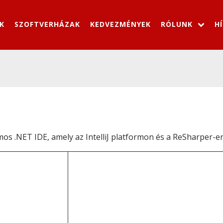
K
SZOFTVERHÁZAK
KEDVEZMÉNYEK
RÓLUNK
H
mos .NET IDE, amely az IntelliJ platformon és a ReSharper-en