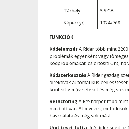
Tárhely
3,5 GB
Képernyő
1024x768
FUNKCIÓK
Kódelemzés
A Rider több mint 2200 
problémák egyenként vagy tömegesen
kódproblémákat, és értesíti Önt, ha
Kódszerkesztés
A Rider gazdag sze
direktívák automatikus beillesztését
kontextusműveleteket és még sok má
Refactoring
A ReSharper több mint 
mind ott van. Átnevezés, metódusok, 
használata és még sok más!
Unit teszt futtató
A Rider segít az