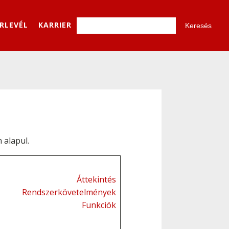
ÍRLEVÉL
KARRIER
 alapul.
Áttekintés
Rendszerkövetelmények
Funkciók