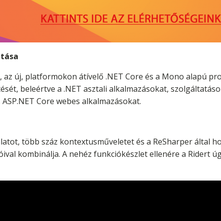
atása
az új, platformokon átívelő .NET Core és a Mono alapú proj
ését, beleértve a .NET asztali alkalmazásokat, szolgáltatáso
s ASP.NET Core webes alkalmazásokat.
latot, több száz kontextusműveletet és a ReSharper által hoz
cióival kombinálja. A nehéz funkciókészlet ellenére a Ridert 