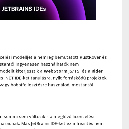
encelési modelljét a nemrég bemutatott RustRover és
stantól ingyenesen használhatók nem
modellt kiterjesztik a
WebStorm
JS/TS és a
Rider
és .NET IDE-ket tanulásra, nyílt forráskódú projektek
 vagy hobbifejlesztésre használod, mostantól
n semmi sem változik – a meglévő licencelési
maradnak. Más JetBrains IDE-ket ez a frissítés nem