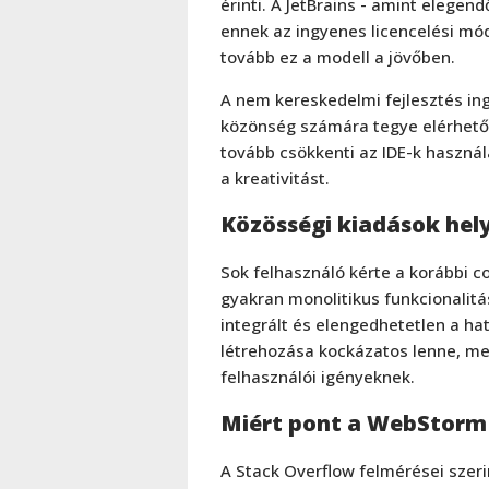
érinti. A JetBrains - amint elegend
ennek az ingyenes licencelési mó
tovább ez a modell a jövőben.
A nem kereskedelmi fejlesztés ing
közönség számára tegye elérhetővé
tovább csökkenti az IDE-k használa
a kreativitást.
Közösségi kiadások hel
Sok felhasználó kérte a korábbi co
gyakran monolitikus funkcionalit
integrált és elengedhetetlen a h
létrehozása kockázatos lenne, me
felhasználói igényeknek.
Miért pont a WebStorm 
A Stack Overflow felmérései szeri