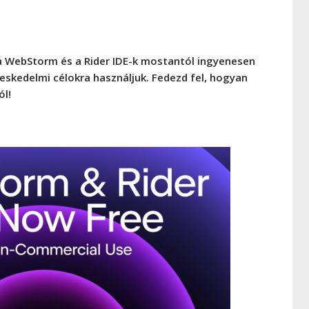
 a WebStorm és a Rider IDE-k mostantól ingyenesen
skedelmi célokra használjuk. Fedezd fel, hogyan
ól!