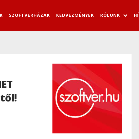
K
SZOFTVERHÁZAK
KEDVEZMÉNYEK
RÓLUNK
H
NET
től!