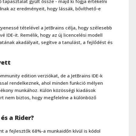
ő tapasztalat gyűlt össze - majd ki fogja értékelni
dnak az eredményeit, hogy lássák, bővíthető-e
yenessé tételével a JetBrains célja, hogy szélesebb
 IDE-it. Remélik, hogy az új licencelési modell
tának akadályait, segítve a tanulást, a fejlődést és
yett
mmunity edition verziókat, de a JetBrains IDE-k
ással rendelkeznek, ahol minden funkció mélyen
atékony munkához. Külön közösségi kiadások
rt nem biztos, hogy megfelelne a különböző
és a Rider?
nt a fejlesztők 68%-a munkaidőn kívül is kódol