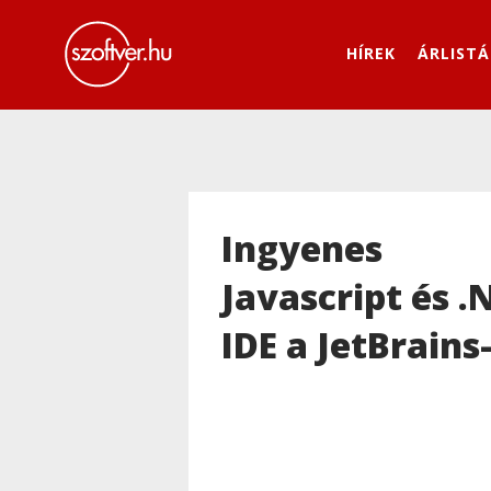
HÍREK
ÁRLISTÁ
Ingyenes
Javascript és .
IDE a JetBrains-