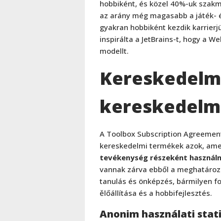
hobbiként, és közel 40%-uk szakmai
az arány még magasabb a játék- és
gyakran hobbiként kezdik karrierj
inspirálta a JetBrains-t, hogy a W
modellt.
Kereskedelmi
kereskedelmi
A Toolbox Subscription Agreemen
kereskedelmi termékek azok, am
tevékenység részeként használ
vannak zárva ebből a meghatározá
tanulás és önképzés, bármilyen fo
ělőállítása és a hobbifejlesztés.
Anonim használati stat