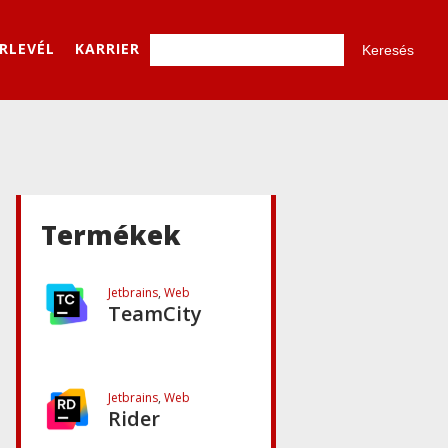
WebStorm
ÍRLEVÉL
KARRIER
Jetbrains
,
Üzleti
megoldások
RustRover
Jetbrains
,
Web
TeamCity
Termékek
Jetbrains
,
Web
Rider
Jetbrains
,
Web
Datalore