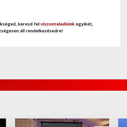
ükséged, keresd fel
viszonteladóink
egyikét,
zségesen áll rendelkezésedre!