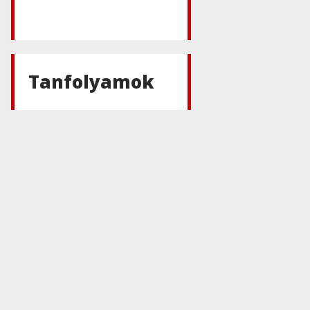
Jetbrains
,
Üzleti
megoldások
DataGrip
Tanfolyamok
Jetbrains
,
Üzleti
megoldások
YouTrack
Jetbrains
,
Web
RubyMine
Jetbrains
,
Web
CLion