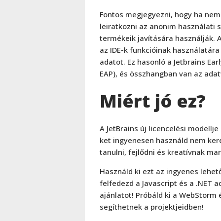
Fontos megjegyezni, hogy ha nem 
leiratkozni az anonim használati s
termékeik javítására használják. 
az IDE-k funkcióinak használatá
adatot. Ez hasonló a Jetbrains Ea
EAP), és összhangban van az adatv
Miért jó ez?
A JetBrains új licencelési modellje
ket ingyenesen használd nem keres
tanulni, fejlődni és kreatívnak ma
Használd ki ezt az ingyenes lehet
felfedezd a Javascript és a .NET 
ajánlatot! Próbáld ki a WebStorm 
segíthetnek a projektjeidben!