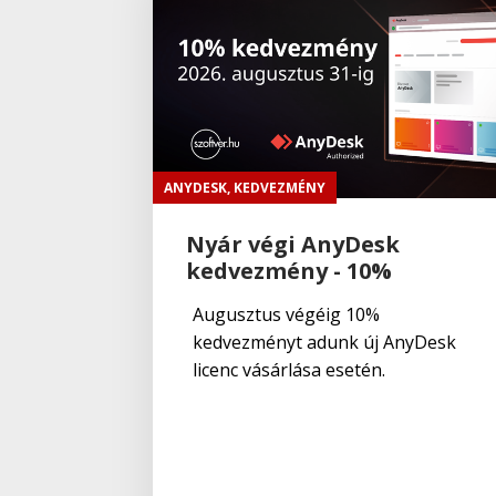
ANYDESK
,
KEDVEZMÉNY
Nyár végi AnyDesk
kedvezmény - 10%
Augusztus végéig 10%
kedvezményt adunk új AnyDesk
licenc vásárlása esetén.