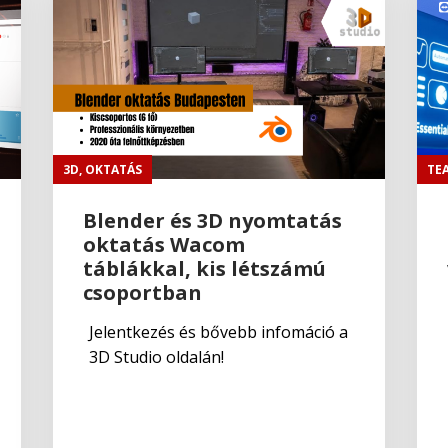
3D
,
OKTATÁS
TE
Blender és 3D nyomtatás
oktatás Wacom
táblákkal, kis létszámú
csoportban
Jelentkezés és bővebb infomáció a
3D Studio oldalán!