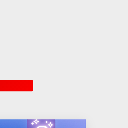
Jetbrains
,
Web
WebStorm