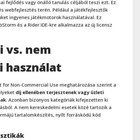
 fejlődés vagy önálló tanulás céljából teszi ezt. Ez
 webfejlesztés terén. Például a játékfejlesztők
üket ingyenes játékmotorok használatával. Ez
ebStorm és a Rider IDE-kre alkalmazza az új licensz
 vs. nem
 használat
t for Non-Commercial Use meghatározása szerint a
elyeket
díj ellenében terjesztenek vagy üzleti
nak
. Azonban bizonyos kategóriák kifejezetten ki
sból. A nem kereskedelmi esetek közé tartozik a
rmájú tartalomkészítés, nyílt forráskódú kód
isztikák