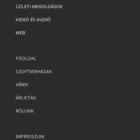
Corel CorelDRAW Standard 2024
ÜZLETI MEGOLDÁSOK
VIDEÓ ÉS AUDIÓ
Corel
WEB
Corel AfterShot Pro 3
FŐOLDAL
Corel
Corel VideoStudio Ultimate 2023
SZOFTVERHÁZAK
HÍREK
Corel
ÁRLISTÁK
Corel VideoStudio Pro 2023
RÓLUNK
Corel
Corel Painter Essentials 8
IMPRESSZUM