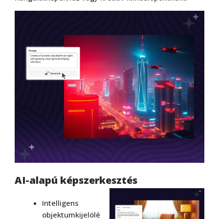
AI-alapú képszerkesztés
Intelligens
objektumkijelölé