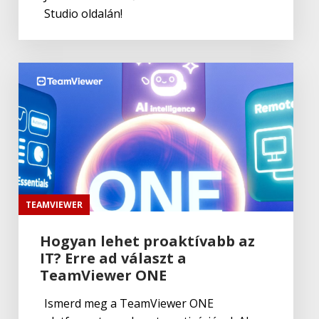
Studio oldalán!
Corel
CorelDRAW Go
Corel
Corel CorelDRAW Essentials 2024
Corel
Corel MindManager Professional 24
TEAMVIEWER
Hogyan lehet proaktívabb az
IT? Erre ad választ a
Corel
Corel MindManager Essentials 24
TeamViewer ONE
Ismerd meg a TeamViewer ONE