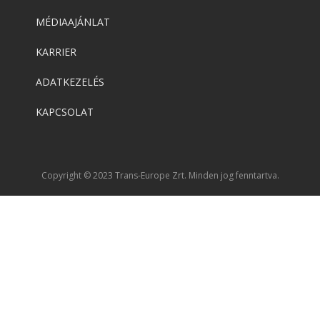
MÉDIAAJÁNLAT
Corel
KARRIER
CorelDRAW Technical Suite
ADATKEZELÉS
KAPCSOLAT
Copyright © 2023 Trans-Europe Zrt. Minden jog fenntartva.