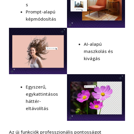
s
Prompt-alapú
képmódosítás
AI-alapú
maszkolás és
kivágás
Egyszerű,
egykattintásos
háttér-
eltávolítás
Az új funkciók professzionális pontosságot