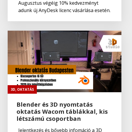
Augusztus végéig 10% kedvezményt
adunk új AnyDesk licenc vásárlása esetén.
Corel
Corel VideoStudio Ultimate 2023
Corel
Corel VideoStudio Pro 2023
Corel
Corel Painter Essentials 8
3D
,
OKTATÁS
Blender és 3D nyomtatás
oktatás Wacom táblákkal, kis
Corel
létszámú csoportban
CorelDRAW Technical Suite
Jelentkezés és bővebb infomáció a 3D