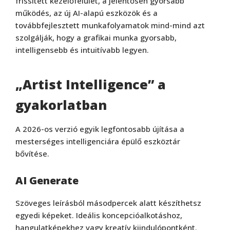
frissített kezelőfelület, a jelentősen gyorsabb
működés, az új AI-alapú eszközök és a
továbbfejlesztett munkafolyamatok mind-mind azt
szolgálják, hogy a grafikai munka gyorsabb,
intelligensebb és intuitívabb legyen.
„Artist Intelligence” a
gyakorlatban
A 2026-os verzió egyik legfontosabb újítása a
mesterséges intelligenciára épülő eszköztár
bővítése.
AI Generate
Szöveges leírásból másodpercek alatt készíthetsz
egyedi képeket. Ideális koncepcióalkotáshoz,
hangulatképekhez vagy kreatív kiindulópontként.