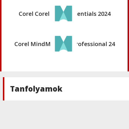
Corel
Corel CorelDRAW Essentials 2024
Corel
Corel MindManager Professional 24
Corel
Corel MindManager Essentials 24
Tanfolyamok
Corel
Parallels Desktop for Mac Pro
Corel