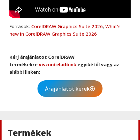
Források:
CorelDRAW Graphics Suite 2026
,
What’s
new in CorelDRAW Graphics Suite 2026
Corel
Corel Painter Essentials 8
Kérj árajánlatot CorelDRAW
termékekre
viszonteladóink
egyikétől vagy az
alábbi linken:
Corel
Árajánlatot kérek
CorelDRAW Technical Suite
Corel
CorelDRAW Go
Termékek