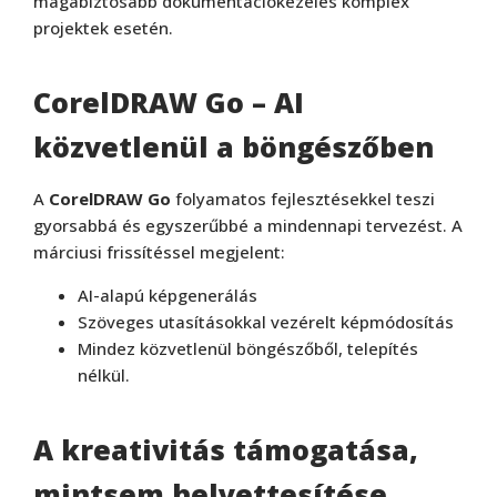
magabiztosabb dokumentációkezelés komplex
projektek esetén.
CorelDRAW Go – AI
közvetlenül a böngészőben
A
CorelDRAW Go
folyamatos fejlesztésekkel teszi
gyorsabbá és egyszerűbbé a mindennapi tervezést. A
márciusi frissítéssel megjelent:
AI-alapú képgenerálás
Szöveges utasításokkal vezérelt képmódosítás
Mindez közvetlenül böngészőből, telepítés
nélkül.
A kreativitás támogatása,
mintsem helyettesítése