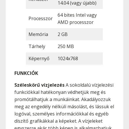
14.04 (vagy újabb)
64 bites Intel vagy
Processzor
AMD processzor
Memória
2 GB
Tárhely
250 MB
Képernyő
1024x768
FUNKCIÓK
Széleskörű vízjelezés
A sokoldalú vízjelezési
funkciókkal hatékonyan védhetjük meg és
promótálhatjuk a munkáinkat. Akadályozzuk
meg az engedély nélküli másolást, és lássuk el
logóval, személyes információkkal és egyéb
díszítő grafikákkal a képeket. A vízjeleket
egyszerre akár több képen is alkalmazhatjuk,