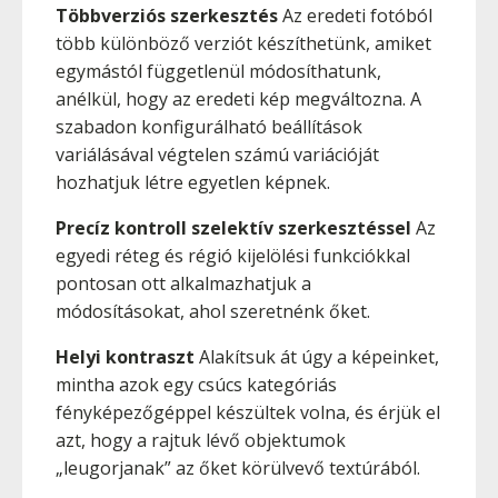
Többverziós szerkesztés
Az eredeti fotóból
több különböző verziót készíthetünk, amiket
egymástól függetlenül módosíthatunk,
anélkül, hogy az eredeti kép megváltozna. A
szabadon konfigurálható beállítások
variálásával végtelen számú variációját
hozhatjuk létre egyetlen képnek.
Precíz kontroll szelektív szerkesztéssel
Az
egyedi réteg és régió kijelölési funkciókkal
pontosan ott alkalmazhatjuk a
módosításokat, ahol szeretnénk őket.
Helyi kontraszt
Alakítsuk át úgy a képeinket,
mintha azok egy csúcs kategóriás
fényképezőgéppel készültek volna, és érjük el
azt, hogy a rajtuk lévő objektumok
„leugorjanak” az őket körülvevő textúrából.