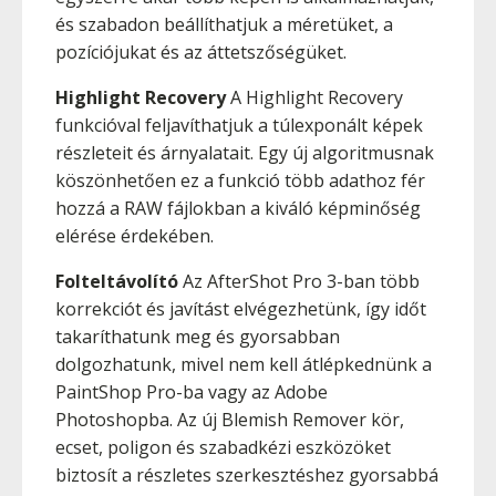
és szabadon beállíthatjuk a méretüket, a
pozíciójukat és az áttetszőségüket.
Highlight Recovery
A Highlight Recovery
funkcióval feljavíthatjuk a túlexponált képek
részleteit és árnyalatait. Egy új algoritmusnak
köszönhetően ez a funkció több adathoz fér
hozzá a RAW fájlokban a kiváló képminőség
elérése érdekében.
Folteltávolító
Az AfterShot Pro 3-ban több
korrekciót és javítást elvégezhetünk, így időt
takaríthatunk meg és gyorsabban
dolgozhatunk, mivel nem kell átlépkednünk a
PaintShop Pro-ba vagy az Adobe
Photoshopba. Az új Blemish Remover kör,
ecset, poligon és szabadkézi eszközöket
biztosít a részletes szerkesztéshez gyorsabbá