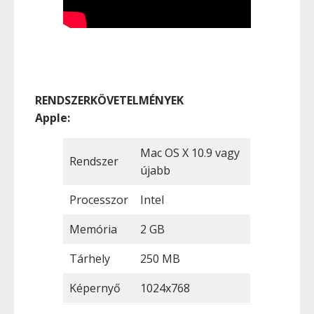
RENDSZERKÖVETELMÉNYEK
Apple:
Mac OS X 10.9 vagy
Rendszer
újabb
Processzor
Intel
Memória
2 GB
Tárhely
250 MB
Képernyő
1024x768