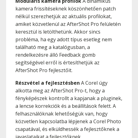
Moduláris kamera profilok
A dinamikus
kamera frissítéseknek köszönhetően patch
nélkül szerezhetjük az aktuális profilokat,
amiket közvetlenül az AfterShot Pro felületén
keresztül is letölthetünk. Akkor sincs
probléma, ha egy adott típus esetleg nem
található meg a katalógusban, a
rendelkezésre álló Feedback gomb
segítségével erről is értesíthetjük az
AfterShot Pro fejlesztőit.
Részvétel a fejlesztésben
A Corel úgy
alkotta meg az AfterShot Pro-t, hogy a
fényképészek kontrollt a kapjanak a pluginek,
a lencse korrekciók és a beállítások felett. A
felhasználóknak lehetőségük van, hogy
közvetlen kapcsolatba lépjenek a Corel Photo
csapatával, és elküldhessék a fejlesztőknek a
javaslataikat a fejlesztőknek.