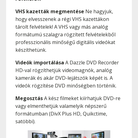
VHS kazetták megmentése
Ne hagyjuk,
hogy elvesszenek a régi VHS kazettákon
tárolt felvételek! A VHS vagy más analóg
formátumú szalagra rögzített felvételekből
professzionális minőségű digitális videókat
készíthetünk.
Videók importálása
A Dazzle DVD Recorder
HD-val rögzíthetjük videomagnók, analóg
kamerák és akár DVD-lejátszók képét is. A
videók rögzítése DVD minőségben történik.
Megosztás
A kész filmeket kiírhatjuk DVD-re
vagy elmenthetjük valamelyik népszerű
formátumban (DivX Plus HD, Quikctime,
satöbbi).