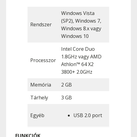
Windows Vista
(SP2), Windows 7,
Rendszer
Windows 8.x vagy
Windows 10
Intel Core Duo
1.8GHz vagy AMD
Processzor
Athlon™ 64 X2
3800+ 2.0GHz
Memória
2 GB
Tárhely
3 GB
Egyéb
USB 2.0 port
FUNKCIÓK