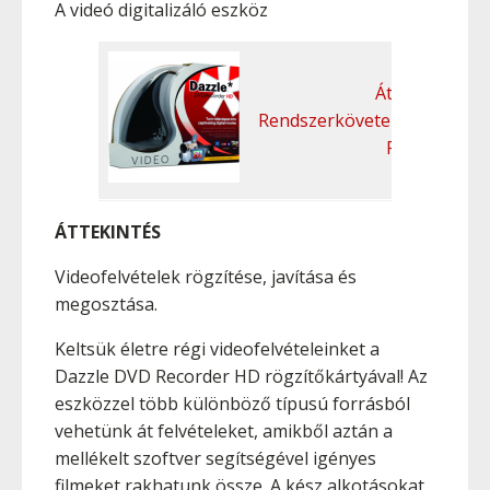
A videó digitalizáló eszköz
Áttekintés
Rendszerkövetelmények
Funkciók
ÁTTEKINTÉS
Videofelvételek rögzítése, javítása és
megosztása.
Keltsük életre régi videofelvételeinket a
Dazzle DVD Recorder HD rögzítőkártyával! Az
eszközzel több különböző típusú forrásból
vehetünk át felvételeket, amikből aztán a
mellékelt szoftver segítségével igényes
filmeket rakhatunk össze. A kész alkotásokat