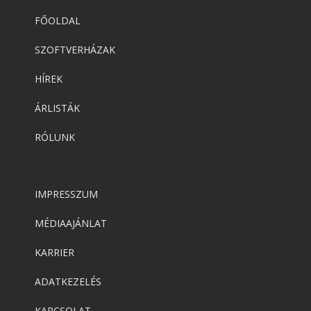
FŐOLDAL
Adobe
,
Adobe(creative)
Adobe Express Teams
SZOFTVERHÁZAK
HÍREK
Adobe
,
Adobe(creative)
ÁRLISTÁK
ADOBE Express
RÓLUNK
Adobe
,
Adobe(creative)
ADOBE Substance
IMPRESSZUM
MÉDIAAJÁNLAT
Adobe
,
Adobe(üzleti)
KARRIER
Adobe (Üzleti) Experience Manager
ADATKEZELÉS
KAPCSOLAT