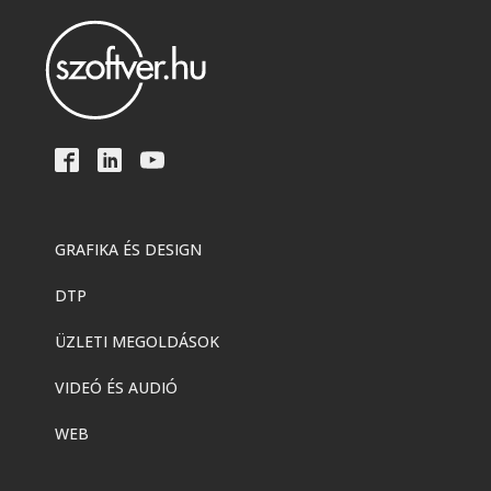
Adobe
,
Adobe(creative)
Adobe Firefly for teams
Adobe
,
Adobe(creative)
Creative Cloud Pro Plus csapatok
számára
GRAFIKA ÉS DESIGN
DTP
Adobe
,
Adobe(creative)
Acrobat AI Assistant
ÜZLETI MEGOLDÁSOK
VIDEÓ ÉS AUDIÓ
Adobe
,
Adobe(creative)
WEB
Adobe Express Premium