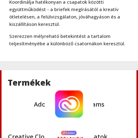
Koordinálja hatékonyan a csapatok közötti
együttműködést - a briefek megírásától a kreatív
ötletelésen, a felülvizsgálaton, jóváhagyáson és a
kiszállításon keresztül.
Adobe
,
Adobe(creative)
Szerezzen mélyreható betekintést a tartalom
Creative Cloud csapatok számára
teljesítményébe a különböző csatornákon keresztül.
Adobe
,
Adobe(creative)
Adobe Media Encoder CC
Termékek
Adobe
,
Adobe(creative)
Adobe Firefly for teams
Adobe
,
Adobe(creative)
Creative Cloud Pro Plus csapatok