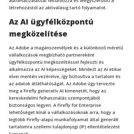
automatizálással felturbózza és leegyszerűsíti a
létrehozástól az aktiválásig tartó folyamatot.
Az AI ügyfélközpontú
megközelítése
Az Adobe a magánszemélyek és a különböző méretű
vállalkozások megbízható partnereként
ügyfélközpontú megközelítéssel fejleszti és
alkalmazza az AI képességeket. Mindezt az AI etikai
elvei mentén vezérelve, így biztosítva a tartalom és
az adatok átláthatóságát. Az Adobe úgy tervezte
meg a Firefly generatív AI kimenetét, hogy az
kereskedelmi felhasználás szempontjából
biztonságos legyen. A Firefly for Enterprise
lehetőséget kínál a vállalkozásoknak arra, hogy a
legtöbb Firefly-alapú munkafolyamat által generált
tartalomra szellemi tulajdonjogi (IP) ellentételezést
kapjanak.