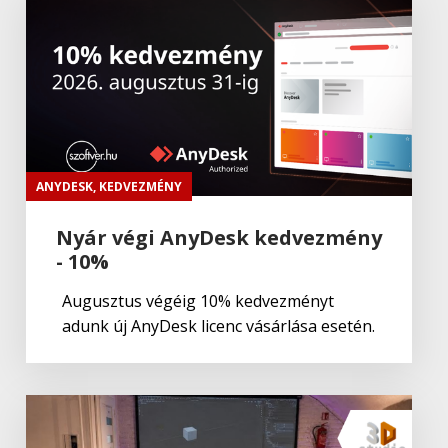
Adobe
,
Adobe(creative)
ADOBE Substance
Adobe
,
Adobe(üzleti)
Adobe (Üzleti) Experience Manager
ANYDESK
,
KEDVEZMÉNY
Nyár végi AnyDesk kedvezmény
- 10%
Adobe
,
Adobe(creative)
Adobe Aero
Augusztus végéig 10% kedvezményt
adunk új AnyDesk licenc vásárlása esetén.
Adobe
,
Adobe(creative)
ADOBE Aero