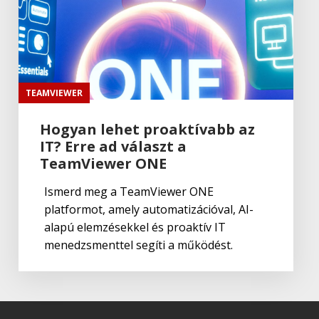
Lightroom Classic CC
Adobe
,
Adobe(creative)
Lightroom Classic CC
TEAMVIEWER
Hogyan lehet proaktívabb az
IT? Erre ad választ a
Adobe
,
Adobe(creative)
Adobe Capture CC
TeamViewer ONE
Ismerd meg a TeamViewer ONE
platformot, amely automatizációval, AI-
Adobe
,
Adobe(creative)
alapú elemzésekkel és proaktív IT
Creative Cloud csapatok számára
menedzsmenttel segíti a működést.
Adobe
,
Adobe(creative)
Adobe Media Encoder CC