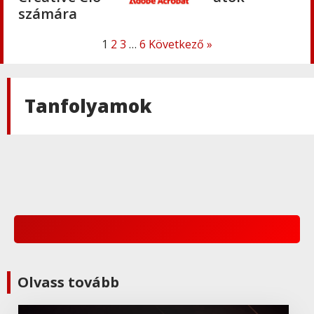
számára
1
2
3
…
6
Következő »
Adobe
,
Adobe(creative)
Acrobat AI Assistant
Tanfolyamok
Adobe
,
Adobe(creative)
Adobe Express Premium
Adobe
,
Adobe(creative)
Adobe Express Teams
Adobe
,
Adobe(creative)
Olvass tovább
ADOBE Express