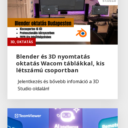
Adobe
,
Adobe(creative)
ADOBE Premiere Rush CC
Adobe
Portfolio
3D
,
OKTATÁS
Blender és 3D nyomtatás
oktatás Wacom táblákkal, kis
Adobe
létszámú csoportban
Fresco
Jelentkezés és bővebb infomáció a 3D
Studio oldalán!
Adobe
,
Adobe(creative)
Adobe Fresco
Adobe