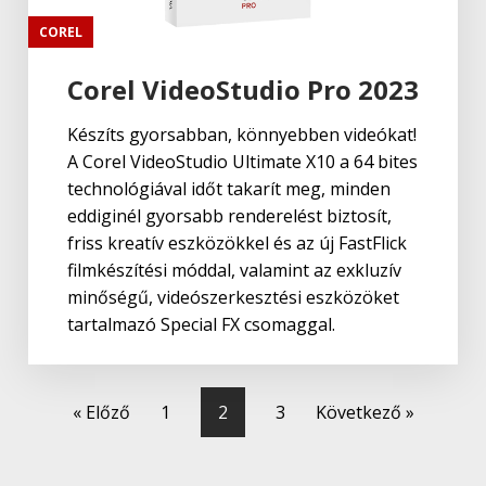
COREL
Corel VideoStudio Pro 2023
Készíts gyorsabban, könnyebben videókat!
A Corel VideoStudio Ultimate X10 a 64 bites
technológiával időt takarít meg, minden
eddiginél gyorsabb renderelést biztosít,
friss kreatív eszközökkel és az új FastFlick
filmkészítési móddal, valamint az exkluzív
minőségű, videószerkesztési eszközöket
tartalmazó Special FX csomaggal.
« Előző
1
2
3
Következő »