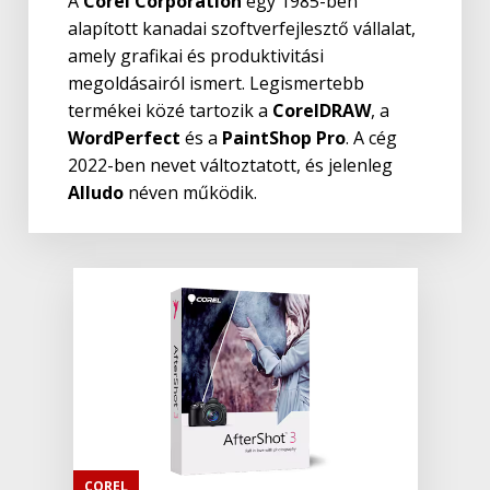
A
Corel Corporation
egy 1985-ben
alapított kanadai szoftverfejlesztő vállalat,
amely grafikai és produktivitási
megoldásairól ismert. Legismertebb
termékei közé tartozik a
CorelDRAW
, a
WordPerfect
és a
PaintShop Pro
. A cég
2022-ben nevet változtatott, és jelenleg
Alludo
néven működik.
COREL