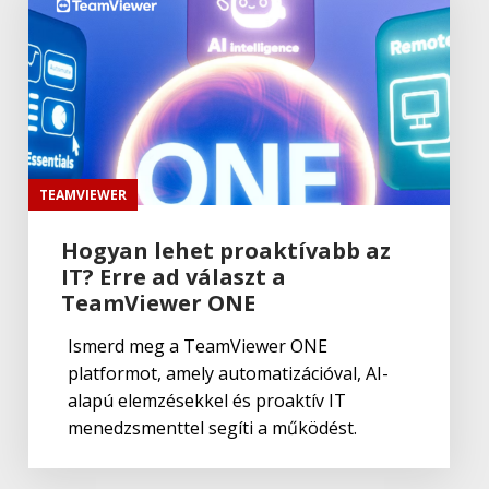
Adobe
Lightroom Classic CC
Adobe
,
Adobe(creative)
Adobe Capture CC
TEAMVIEWER
Hogyan lehet proaktívabb az
IT? Erre ad választ a
Adobe
,
Adobe(creative)
Creative Cloud csapatok számára
TeamViewer ONE
Ismerd meg a TeamViewer ONE
platformot, amely automatizációval, AI-
Adobe
,
Adobe(creative)
alapú elemzésekkel és proaktív IT
Adobe Media Encoder CC
menedzsmenttel segíti a működést.