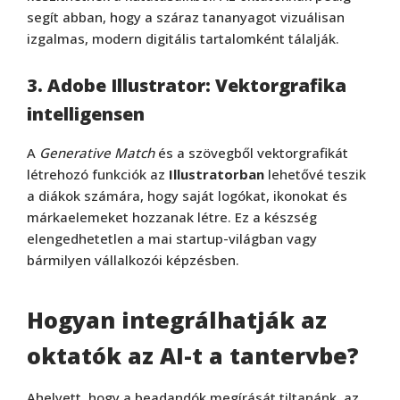
segít abban, hogy a száraz tananyagot vizuálisan
izgalmas, modern digitális tartalomként tálalják.
3. Adobe Illustrator: Vektorgrafika
intelligensen
A
Generative Match
és a szövegből vektorgrafikát
létrehozó funkciók az
Illustratorban
lehetővé teszik
a diákok számára, hogy saját logókat, ikonokat és
márkaelemeket hozzanak létre. Ez a készség
elengedhetetlen a mai startup-világban vagy
bármilyen vállalkozói képzésben.
Hogyan integrálhatják az
oktatók az AI-t a tantervbe?
Ahelyett, hogy a beadandók megírását tiltanánk, az