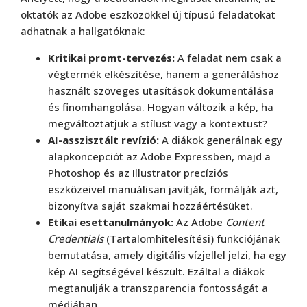
oktatók az Adobe eszközökkel új típusú feladatokat
adhatnak a hallgatóknak:
Kritikai promt-tervezés:
A feladat nem csak a
végtermék elkészítése, hanem a generáláshoz
használt szöveges utasítások dokumentálása
és finomhangolása. Hogyan változik a kép, ha
megváltoztatjuk a stílust vagy a kontextust?
AI-asszisztált revízió:
A diákok generálnak egy
alapkoncepciót az Adobe Expressben, majd a
Photoshop és az Illustrator precíziós
eszközeivel manuálisan javítják, formálják azt,
bizonyítva saját szakmai hozzáértésüket.
Etikai esettanulmányok:
Az Adobe
Content
Credentials
(Tartalomhitelesítési) funkciójának
bemutatása, amely digitális vízjellel jelzi, ha egy
kép AI segítségével készült. Ezáltal a diákok
megtanulják a transzparencia fontosságát a
médiában.