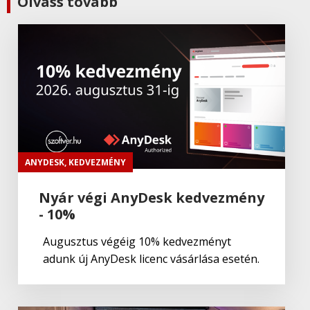
Olvass tovább
ADOBE Substance
Adobe
,
Adobe(üzleti)
Adobe (Üzleti) Experience Manager
Adobe
,
Adobe(creative)
ADOBE Aero
ANYDESK
,
KEDVEZMÉNY
Nyár végi AnyDesk kedvezmény
- 10%
Adobe
,
Adobe(creative)
Adobe Aero
Augusztus végéig 10% kedvezményt
adunk új AnyDesk licenc vásárlása esetén.
Adobe
,
Adobe(creative)
ADOBE Premiere Rush CC