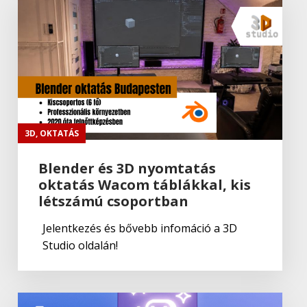
Adobe
Portfolio
Adobe
,
Adobe(creative)
Adobe Fresco
3D
,
OKTATÁS
Blender és 3D nyomtatás
oktatás Wacom táblákkal, kis
Adobe
létszámú csoportban
Fresco
Jelentkezés és bővebb infomáció a 3D
Studio oldalán!
Adobe
,
Adobe(creative)
Lightroom Classic CC