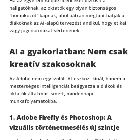
Ha az egyetem Adobe licenceket biztosít a
hallgatóknak, az oktatók egy olyan biztonságos
"homokozót" kapnak, ahol bátran megtaníthatják a
diákoknak az AI-alapú tervezést anélkül, hogy etikai
vagy jogi normákat sértenének.
AI a gyakorlatban: Nem csak
kreatív szakosoknak
Az Adobe nem egy izolált AI-eszközt kínál, hanem a
mesterséges intelligenciát beágyazza a diákok és
oktatók által már ismert, mindennapi
munkafolyamatokba.
1. Adobe Firefly és Photoshop: A
vizuális történetmesélés új szintje