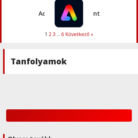
Adobe
,
Adobe(creative)
Acrobat AI Assistant
1
2
3
…
6
Következő »
Adobe
,
Adobe(creative)
Adobe Express Premium
Tanfolyamok
Adobe
,
Adobe(creative)
Adobe Express Teams
Adobe
,
Adobe(creative)
ADOBE Express
Adobe
,
Adobe(creative)