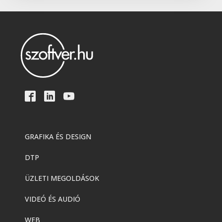
Adobe
,
Adobe(creative)
Adobe Firefly for teams
Adobe
,
Adobe(creative)
Creative Cloud Pro Plus csapatok
számára
Adobe
,
Adobe(creative)
Acrobat AI Assistant
GRAFIKA ÉS DESIGN
DTP
Adobe
,
Adobe(creative)
Adobe Express Premium
ÜZLETI MEGOLDÁSOK
VIDEÓ ÉS AUDIÓ
Adobe
,
Adobe(creative)
WEB