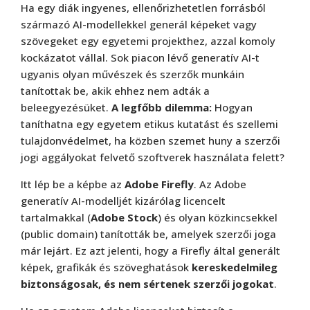
Ha egy diák ingyenes, ellenőrizhetetlen forrásból
származó AI-modellekkel generál képeket vagy
szövegeket egy egyetemi projekthez, azzal komoly
kockázatot vállal. Sok piacon lévő generatív AI-t
ugyanis olyan művészek és szerzők munkáin
tanítottak be, akik ehhez nem adták a
beleegyezésüket.
A legfőbb dilemma:
Hogyan
taníthatna egy egyetem etikus kutatást és szellemi
tulajdonvédelmet, ha közben szemet huny a szerzői
jogi aggályokat felvető szoftverek használata felett?
Itt lép be a képbe az
Adobe Firefly
. Az Adobe
generatív AI-modelljét kizárólag licencelt
tartalmakkal (
Adobe Stock
) és olyan közkincsekkel
(public domain) tanították be, amelyek szerzői joga
már lejárt. Ez azt jelenti, hogy a Firefly által generált
képek, grafikák és szöveghatások
kereskedelmileg
biztonságosak, és nem sértenek szerzői jogokat
.