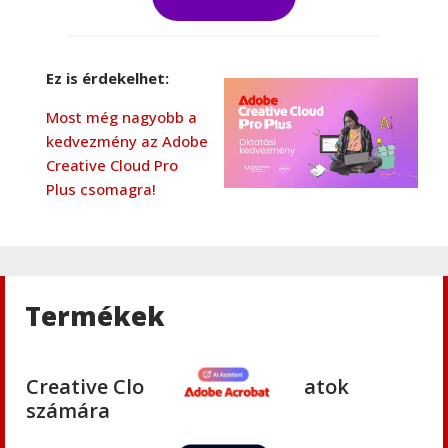
Adobe
,
Adobe(creative)
Creative Cloud csapatok számára
Ez is érdekelhet:
Most még nagyobb a
kedvezmény az Adobe
Adobe
,
Adobe(creative)
Creative Cloud Pro
Adobe Media Encoder CC
Plus csomagra!
Adobe
,
Adobe(creative)
Adobe Firefly for teams
Termékek
Adobe
,
Adobe(creative)
Creative Cloud Pro Plus csapatok
számára