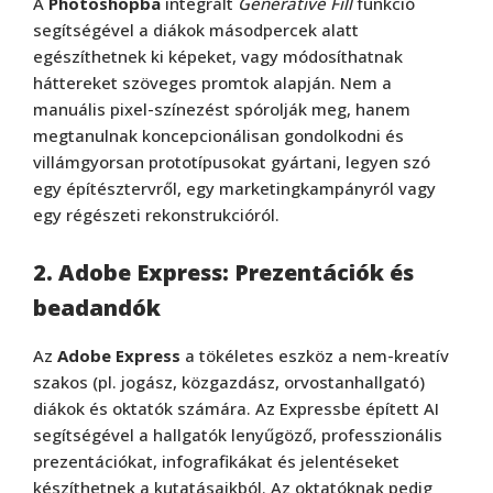
A
Photoshopba
integrált
Generative Fill
funkció
segítségével a diákok másodpercek alatt
egészíthetnek ki képeket, vagy módosíthatnak
háttereket szöveges promtok alapján. Nem a
manuális pixel-színezést spórolják meg, hanem
megtanulnak koncepcionálisan gondolkodni és
villámgyorsan prototípusokat gyártani, legyen szó
egy építésztervről, egy marketingkampányról vagy
egy régészeti rekonstrukcióról.
2. Adobe Express: Prezentációk és
beadandók
Az
Adobe Express
a tökéletes eszköz a nem-kreatív
szakos (pl. jogász, közgazdász, orvostanhallgató)
diákok és oktatók számára. Az Expressbe épített AI
segítségével a hallgatók lenyűgöző, professzionális
prezentációkat, infografikákat és jelentéseket
készíthetnek a kutatásaikból. Az oktatóknak pedig