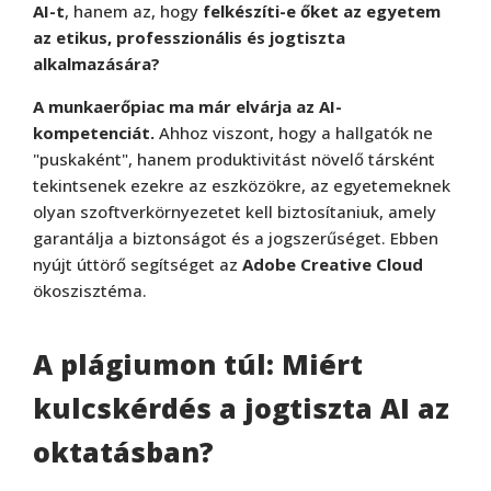
AI-t
, hanem az, hogy
felkészíti-e őket az egyetem
az etikus, professzionális és jogtiszta
alkalmazására?
A munkaerőpiac ma már elvárja az AI-
kompetenciát.
Ahhoz viszont, hogy a hallgatók ne
"puskaként", hanem produktivitást növelő társként
tekintsenek ezekre az eszközökre, az egyetemeknek
olyan szoftverkörnyezetet kell biztosítaniuk, amely
garantálja a biztonságot és a jogszerűséget. Ebben
nyújt úttörő segítséget az
Adobe Creative Cloud
ökoszisztéma.
A plágiumon túl: Miért
kulcskérdés a jogtiszta AI az
oktatásban?