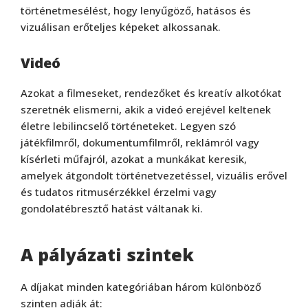
történetmesélést, hogy lenyűgöző, hatásos és
vizuálisan erőteljes képeket alkossanak.
Videó
Azokat a filmeseket, rendezőket és kreatív alkotókat
szeretnék elismerni, akik a videó erejével keltenek
életre lebilincselő történeteket. Legyen szó
játékfilmről, dokumentumfilmről, reklámról vagy
kísérleti műfajról, azokat a munkákat keresik,
amelyek átgondolt történetvezetéssel, vizuális erővel
és tudatos ritmusérzékkel érzelmi vagy
gondolatébresztő hatást váltanak ki.
A pályázati szintek
A díjakat minden kategóriában három különböző
szinten adják át: