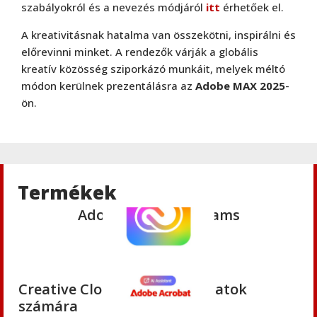
Adobe
,
Adobe(creative)
szabályokról és a nevezés módjáról
itt
érhetőek el.
Creative Cloud csapatok számára
A kreativitásnak hatalma van összekötni, inspirálni és
előrevinni minket. A rendezők várják a globális
kreatív közösség sziporkázó munkáit, melyek méltó
Adobe
,
Adobe(creative)
módon kerülnek prezentálásra az
Adobe MAX 2025
-
Adobe Media Encoder CC
ön.
Adobe
,
Adobe(creative)
Adobe Firefly for teams
Termékek
Adobe
,
Adobe(creative)
Creative Cloud Pro Plus csapatok
számára
Adobe
,
Adobe(creative)
Acrobat AI Assistant