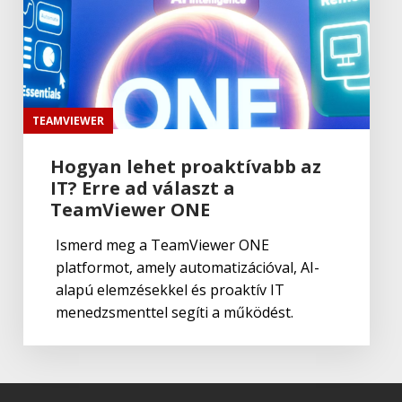
Lightroom Classic CC
Adobe
,
Adobe(creative)
Adobe Capture CC
TEAMVIEWER
Hogyan lehet proaktívabb az
IT? Erre ad választ a
Adobe
,
Adobe(creative)
Creative Cloud csapatok számára
TeamViewer ONE
Ismerd meg a TeamViewer ONE
platformot, amely automatizációval, AI-
Adobe
,
Adobe(creative)
alapú elemzésekkel és proaktív IT
Adobe Media Encoder CC
menedzsmenttel segíti a működést.
Adobe
,
Adobe(creative)
Adobe Firefly for teams