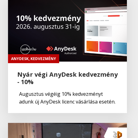
Adobe
,
Adobe(üzleti)
Adobe (Üzleti) Experience Manager
Adobe
,
Adobe(creative)
Adobe Aero
ANYDESK
,
KEDVEZMÉNY
Nyár végi AnyDesk kedvezmény
- 10%
Adobe
,
Adobe(creative)
ADOBE Aero
Augusztus végéig 10% kedvezményt
adunk új AnyDesk licenc vásárlása esetén.
Adobe
,
Adobe(creative)
ADOBE Premiere Rush CC