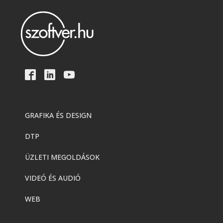
Adobe
,
Adobe(creative)
Creative Cloud Pro Plus csapatok
számára
Adobe
,
Adobe(creative)
Acrobat AI Assistant
GRAFIKA ÉS DESIGN
DTP
Adobe
,
Adobe(creative)
Adobe Express Premium
ÜZLETI MEGOLDÁSOK
VIDEÓ ÉS AUDIÓ
Adobe
,
Adobe(creative)
WEB
Adobe Express Teams