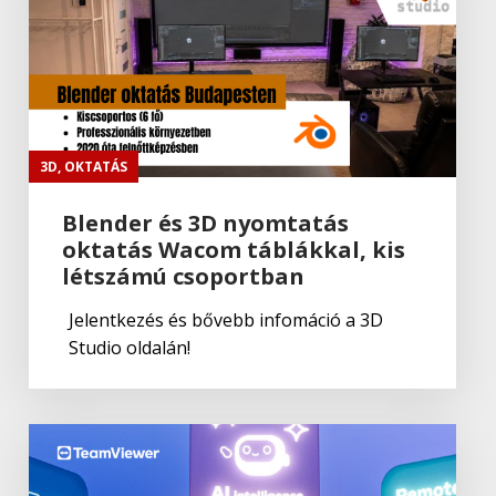
Adobe
Portfolio
Adobe
Fresco
3D
,
OKTATÁS
Blender és 3D nyomtatás
oktatás Wacom táblákkal, kis
Adobe
,
Adobe(creative)
létszámú csoportban
Adobe Fresco
Jelentkezés és bővebb infomáció a 3D
Studio oldalán!
Adobe
Lightroom Classic CC
Adobe
,
Adobe(creative)