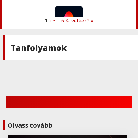
1
2
3
…
6
Következő »
Adobe
,
Adobe(creative)
Adobe Express Premium
Tanfolyamok
Adobe
,
Adobe(creative)
Adobe Express Teams
Adobe
,
Adobe(creative)
ADOBE Express
Adobe
,
Adobe(creative)
Olvass tovább
ADOBE Substance