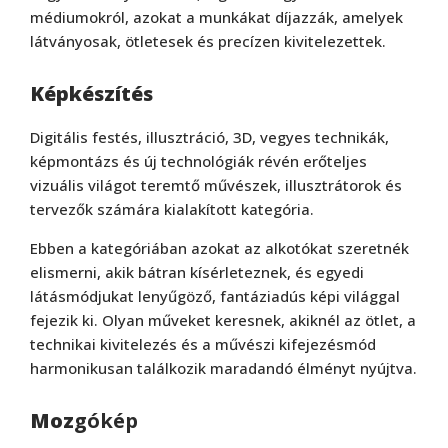
médiumokról, azokat a munkákat díjazzák, amelyek
látványosak, ötletesek és precízen kivitelezettek.
Képkészítés
Digitális festés, illusztráció, 3D, vegyes technikák,
képmontázs és új technológiák révén erőteljes
vizuális világot teremtő művészek, illusztrátorok és
tervezők számára kialakított kategória.
Ebben a kategóriában azokat az alkotókat szeretnék
elismerni, akik bátran kísérleteznek, és egyedi
látásmódjukat lenyűgöző, fantáziadús képi világgal
fejezik ki. Olyan műveket keresnek, akiknél az ötlet, a
technikai kivitelezés és a művészi kifejezésmód
harmonikusan találkozik maradandó élményt nyújtva.
Moz
gókép