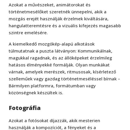
Azokat a művészeket, animátorokat és
történetmesélőket szeretnék ünnepelni, akik a
mozgás erejét használják érzelmek kiváltására,
hangulatteremtésre és a vizuális kifejezés magasabb
szintre emelésére.
A kiemelkedő mozgókép-alapú alkotások
túlmutatnak a puszta látványon: Kommunikálnak,
magukkal ragadnak, és az állóképeket érzelmileg
hatásos élményekké formálják. Olyan munkákat
várnak, amelyek merészek, ritmusosak, kísérletező
szelleműek vagy gazdag történetmeséléssel bírnak –
Bármilyen platformra, formátumban vagy
közönségnek készültek is.
Fotográfia
Azokat a fotósokat díjazzák, akik mesterien
használják a kompozíciót, a fényeket és a