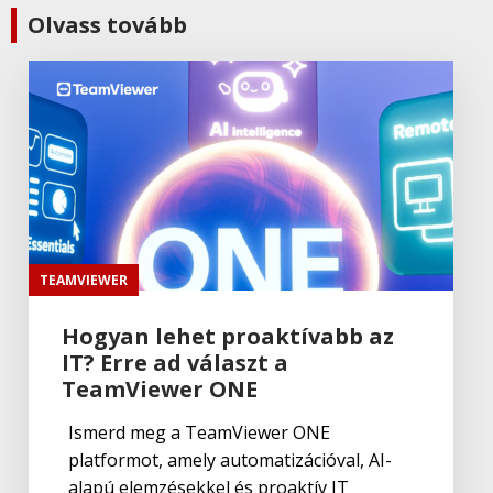
Adobe
,
Adobe(creative)
Olvass tovább
ADOBE Substance
Adobe
,
Adobe(üzleti)
Adobe (Üzleti) Experience Manager
Adobe
,
Adobe(creative)
Adobe Aero
TEAMVIEWER
Hogyan lehet proaktívabb az
IT? Erre ad választ a
Adobe
,
Adobe(creative)
ADOBE Aero
TeamViewer ONE
Ismerd meg a TeamViewer ONE
platformot, amely automatizációval, AI-
Adobe
,
Adobe(creative)
alapú elemzésekkel és proaktív IT