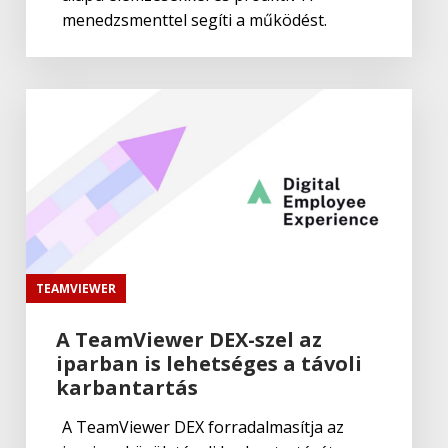
ADOBE Premiere Rush CC
menedzsmenttel segíti a működést.
Adobe
Portfolio
Adobe
Fresco
TEAMVIEWER
Adobe
,
Adobe(creative)
Adobe Fresco
A TeamViewer DEX-szel az
iparban is lehetséges a távoli
karbantartás
Adobe
Lightroom Classic CC
A TeamViewer DEX forradalmasítja az