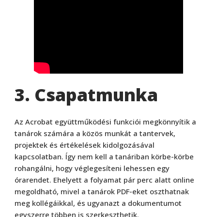
3. Csapatmunka
Az Acrobat együttműködési funkciói megkönnyítik a
tanárok számára a közös munkát a tantervek,
projektek és értékelések kidolgozásával
kapcsolatban. Így nem kell a tanáriban körbe-körbe
rohangálni, hogy véglegesíteni lehessen egy
órarendet. Ehelyett a folyamat pár perc alatt online
megoldható, mivel a tanárok PDF-eket oszthatnak
meg kollégáikkal, és ugyanazt a dokumentumot
egyszerre többen is szerkeszthetik.