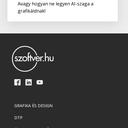
Avagy hogyan ne legyen AI-szaga a
grafikáidnak!
Adobe
,
Adobe(creative)
Adobe Firefly for teams
Adobe
,
Adobe(creative)
Creative Cloud Pro Plus csapatok
számára
Adobe
,
Adobe(creative)
Acrobat AI Assistant
Adobe
,
Adobe(creative)
Adobe Express Premium
GRAFIKA ÉS DESIGN
DTP