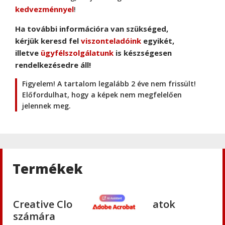
kedvezménnyel
!
Ha további információra van szükséged,
Adobe
,
Adobe(creative)
kérjük keresd fel
viszonteladóink
egyikét,
Creative Cloud csapatok számára
illetve
ügyfélszolgálatunk
is készségesen
rendelkezésedre áll!
Figyelem! A tartalom legalább 2 éve nem frissült!
Adobe
,
Adobe(creative)
Előfordulhat, hogy a képek nem megfelelően
Adobe Media Encoder CC
jelennek meg.
Adobe
,
Adobe(creative)
Adobe Firefly for teams
Termékek
Adobe
,
Adobe(creative)
Creative Cloud Pro Plus csapatok
számára