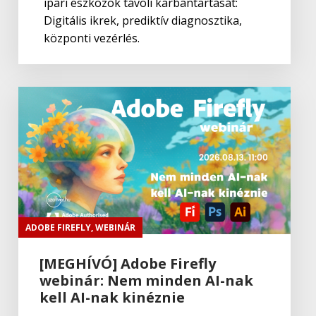
ipari eszközök távoli karbantartását:
Digitális ikrek, prediktív diagnosztika,
központi vezérlés.
Adobe
,
Adobe(creative)
Lightroom Classic CC
Adobe
,
Adobe(creative)
Adobe Capture CC
Adobe
,
Adobe(creative)
Creative Cloud csapatok számára
ADOBE FIREFLY
,
WEBINÁR
[MEGHÍVÓ] Adobe Firefly
Adobe
,
Adobe(creative)
webinár: Nem minden AI-nak
Adobe Media Encoder CC
kell AI-nak kinéznie