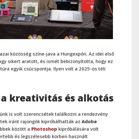
azai közösség színe-java a Hungexpón. Az idei első
y sikert aratott, és ismét bebizonyította, hogy ez
ra egyik csúcspontja. Ilyen volt a 2025-ös téli
a kreativitás és alkotás
lünk is volt szerencsétek találkozni a rendezvény
etek iránt rajongók kipróbálhatták az
Adobe
öbbek között a
Photoshop
kipróbálására volt
mertebb és legszélesebb körben használt