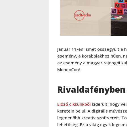
Január 11-én ismét összegyúlt a h
esemény, a korábbiakhoz hűen, nag
az esemény a magyar rajongói kultú
MondoCon!
Rivaldafényben 
Előző cikkünkből
kiderült, hogy ve
keretein belül. A digitális művész
legmenőbb kreatív szoftvereit. T
lehetőség. Ez a világ egyik legis