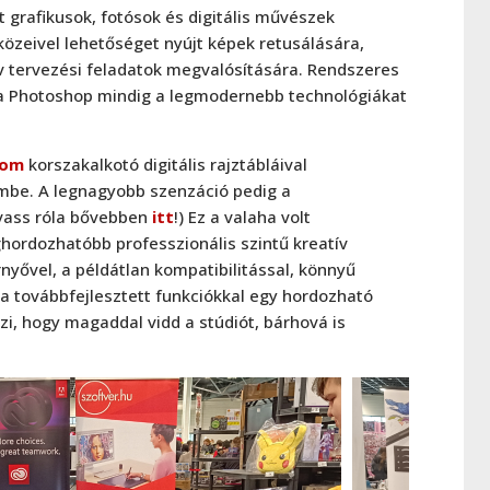
 grafikusok, fotósok és digitális művészek
közeivel lehetőséget nyújt képek retusálására,
tív tervezési feladatok megvalósítására. Rendszeres
n a Photoshop mindig a legmodernebb technológiákat
om
korszakalkotó digitális rajztábláival
be. A legnagyobb szenzáció pedig a
lvass róla bővebben
itt
!) Ez a valaha volt
hordozhatóbb professzionális szintű kreatív
nyővel, a példátlan kompatibilitással, könnyű
a továbbfejlesztett funkciókkal egy hordozható
i, hogy magaddal vidd a stúdiót, bárhová is