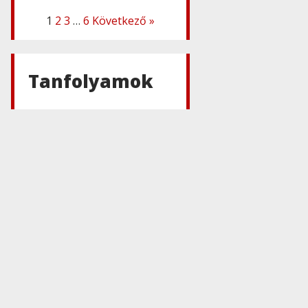
1
2
3
…
6
Következő »
Adobe
,
Adobe(creative)
Adobe Express
Teams
Tanfolyamok
Adobe
,
Adobe(creative)
ADOBE
Express
Adobe
,
Adobe(creative)
ADOBE
Substance
Adobe
,
Adobe(üzleti)
Adobe (Üzleti)
Experience
Manager