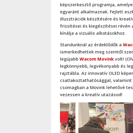
képszerkesztő programja, amelyet
egyaránt alkalmaznak. Fejlett esz
illusztrációk készítésére és krea
frissítései és kiegészítései révé
kínálja a vizuális alkotásokhoz.
Standunknál az érdeklődők a
Wac
ismerkedhettek meg szemtől szem
legújabb
Wacom Movink
volt! (O
legkönnyebb, legvékonyabb és leg
rajztábla. Az innovatív OLED képer
csatlakoztathatósággal, valamint 
csomagban a Movink lehetővé tesz
vezessen a kreatív utazásod!