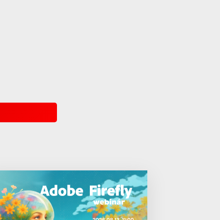
Premiere Rush
CC
Adobe
Portfolio
Adobe
Fresco
Adobe
,
Adobe(creative)
Adobe Fresco
Adobe
Lightroom
Classic CC