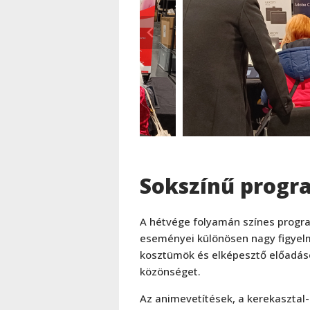
Sokszínű prog
A hétvége folyamán színes progra
eseményei különösen nagy figyelm
kosztümök és elképesztő előadá
közönséget.
Az animevetítések, a kerekasztal