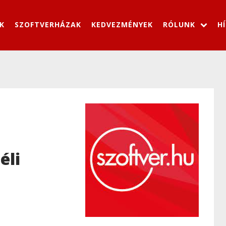
K
SZOFTVERHÁZAK
KEDVEZMÉNYEK
RÓLUNK
H
n
éli