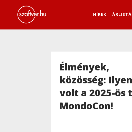
HÍREK
ÁRLISTÁ
Élmények,
közösség: Ilye
volt a 2025-ös t
MondoCon!