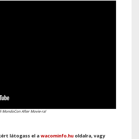
éli MondoCon After Movie-ra!
kért látogass el a
wacominfo.hu
oldalra, vagy