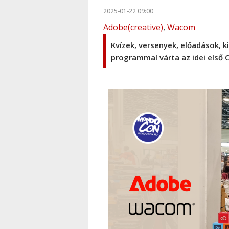
2025-01-22 09:00
Adobe(creative)
,
Wacom
Kvízek, versenyek, előadások, k
programmal várta az idei első 