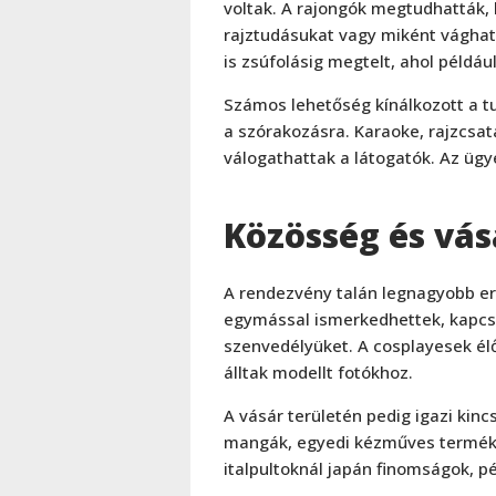
voltak. A rajongók megtudhatták, 
rajztudásukat vagy miként vághat
is zsúfolásig megtelt, ahol példáu
Számos lehetőség kínálkozott a 
a szórakozásra. Karaoke, rajzcsat
válogathattak a látogatók. Az üg
Közösség és vás
A rendezvény talán legnagyobb ere
egymással ismerkedhettek, kapcs
szenvedélyüket. A cosplayesek él
álltak modellt fotókhoz.
A vásár területén pedig igazi kin
mangák, egyedi kézműves termékek 
italpultoknál japán finomságok, p