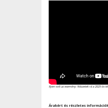
Ilyen volt az esemény: Nézzetek rá a 2025-ös t
Árakért és részletes információ