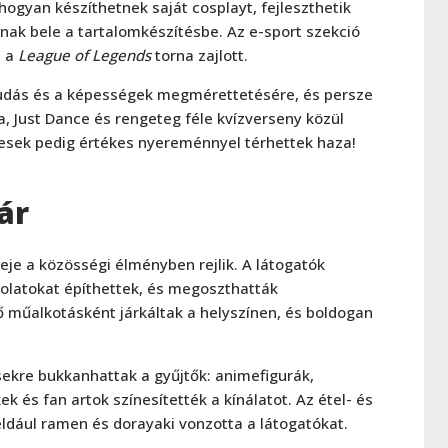
hogyan készíthetnek saját cosplayt, fejleszthetik
nak bele a tartalomkészítésbe. Az e-sport szekció
l a
League of Legends
torna zajlott.
tudás és a képességek megmérettetésére, és persze
a, Just Dance és rengeteg féle kvízverseny közül
yesek pedig értékes nyereménnyel térhettek haza!
ár
je a közösségi élményben rejlik. A látogatók
olatokat építhettek, és megoszthatták
ő műalkotásként járkáltak a helyszínen, és boldogan
csekre bukkanhattak a gyűjtők: animefigurák,
és fan artok színesítették a kínálatot. Az étel- és
éldául ramen és dorayaki vonzotta a látogatókat.