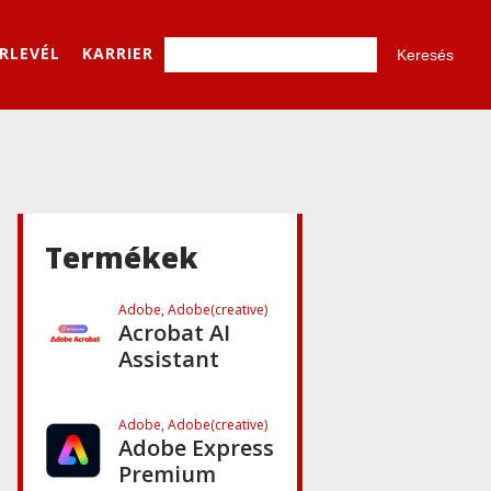
Encoder CC
ÍRLEVÉL
KARRIER
Adobe
,
Adobe(creative)
Adobe Firefly
for teams
Adobe
,
Adobe(creative)
Creative
Cloud Pro Plus
csapatok
Termékek
számára
Adobe
,
Adobe(creative)
Acrobat AI
Assistant
Adobe
,
Adobe(creative)
Adobe Express
Premium