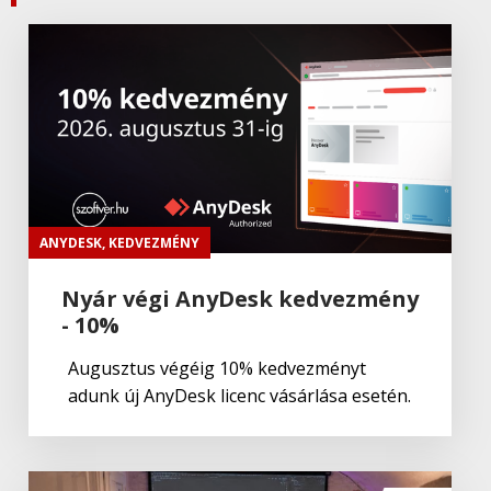
ADOBE Substance
Adobe
,
Adobe(üzleti)
Adobe (Üzleti) Experience Manager
Adobe
,
Adobe(creative)
Adobe Aero
ANYDESK
,
KEDVEZMÉNY
Nyár végi AnyDesk kedvezmény
- 10%
Adobe
,
Adobe(creative)
ADOBE Aero
Augusztus végéig 10% kedvezményt
adunk új AnyDesk licenc vásárlása esetén.
Adobe
,
Adobe(creative)
ADOBE Premiere Rush CC