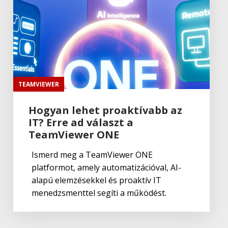
Adobe
Lightroom Classic CC
Adobe
,
Adobe(creative)
Adobe Capture CC
TEAMVIEWER
Hogyan lehet proaktívabb az
IT? Erre ad választ a
Adobe
,
Adobe(creative)
Creative Cloud csapatok számára
TeamViewer ONE
Ismerd meg a TeamViewer ONE
platformot, amely automatizációval, AI-
Adobe
,
Adobe(creative)
alapú elemzésekkel és proaktív IT
Adobe Media Encoder CC
menedzsmenttel segíti a működést.