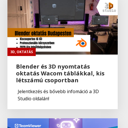
Adobe
Portfolio
Adobe
,
Adobe(creative)
Adobe Fresco
3D
,
OKTATÁS
Blender és 3D nyomtatás
oktatás Wacom táblákkal, kis
Adobe
létszámú csoportban
Fresco
Jelentkezés és bővebb infomáció a 3D
Studio oldalán!
Adobe
,
Adobe(creative)
Lightroom Classic CC