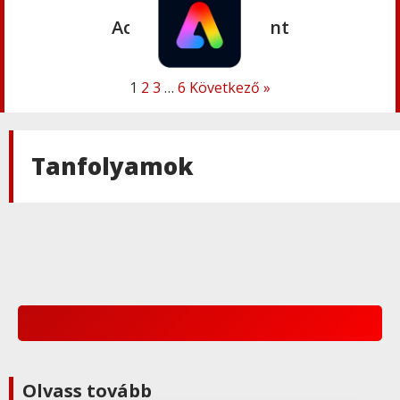
Adobe
,
Adobe(creative)
Acrobat AI Assistant
1
2
3
…
6
Következő »
Adobe
,
Adobe(creative)
Adobe Express Premium
Tanfolyamok
Adobe
,
Adobe(creative)
Adobe Express Teams
Adobe
,
Adobe(creative)
ADOBE Express
Adobe
,
Adobe(creative)
Olvass tovább