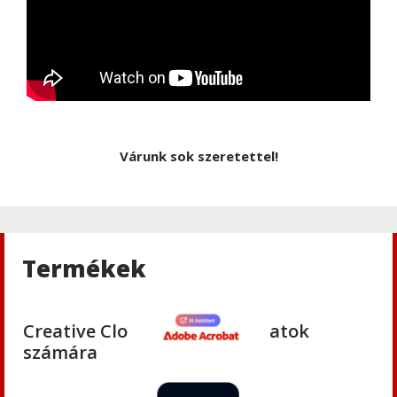
Adobe
,
Adobe(creative)
Creative Cloud csapatok számára
Adobe
,
Adobe(creative)
Adobe Media Encoder CC
Várunk sok szeretettel!
Adobe
,
Adobe(creative)
Adobe Firefly for teams
Termékek
Adobe
,
Adobe(creative)
Creative Cloud Pro Plus csapatok
számára