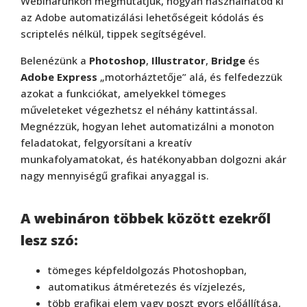
Webinárunkon megmutatjuk, hogyan használhatod ki
az Adobe automatizálási lehetőségeit kódolás és
scriptelés nélkül, tippek segítségével.
Belenézünk a
Photoshop
,
Illustrator
,
Bridge
és
Adobe Express
„motorháztetője” alá, és felfedezzük
azokat a funkciókat, amelyekkel tömeges
műveleteket végezhetsz el néhány kattintással.
Megnézzük, hogyan lehet automatizálni a monoton
feladatokat, felgyorsítani a kreatív
munkafolyamatokat, és hatékonyabban dolgozni akár
nagy mennyiségű grafikai anyaggal is.
A webináron többek között ezekről
lesz szó:
tömeges képfeldolgozás Photoshopban,
automatikus átméretezés és vízjelezés,
több grafikai elem vagy poszt gyors előállítása,