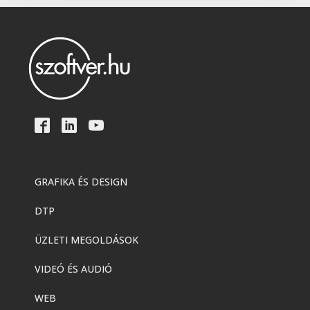
Adobe
,
Adobe(creative)
Adobe Firefly for teams
Adobe
,
Adobe(creative)
Creative Cloud Pro Plus csapatok
számára
Adobe
,
Adobe(creative)
Acrobat AI Assistant
GRAFIKA ÉS DESIGN
DTP
Adobe
,
Adobe(creative)
Adobe Express Premium
ÜZLETI MEGOLDÁSOK
VIDEÓ ÉS AUDIÓ
Adobe
,
Adobe(creative)
WEB
Adobe Express Teams