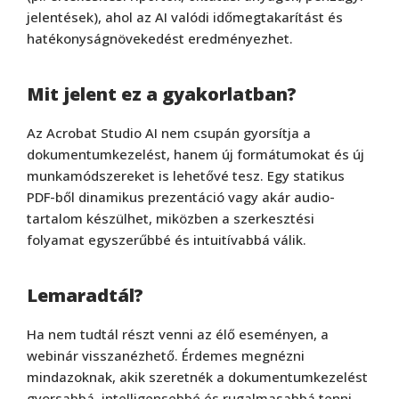
jelentések), ahol az AI valódi időmegtakarítást és
hatékonyságnövekedést eredményezhet.
Mit jelent ez a gyakorlatban?
Az Acrobat Studio AI nem csupán gyorsítja a
dokumentumkezelést, hanem új formátumokat és új
munkamódszereket is lehetővé tesz. Egy statikus
PDF-ből dinamikus prezentáció vagy akár audio-
tartalom készülhet, miközben a szerkesztési
folyamat egyszerűbbé és intuitívabbá válik.
Lemaradtál?
Ha nem tudtál részt venni az élő eseményen, a
webinár visszanézhető. Érdemes megnézni
mindazoknak, akik szeretnék a dokumentumkezelést
gyorsabbá, intelligensebbé és rugalmasabbá tenni.