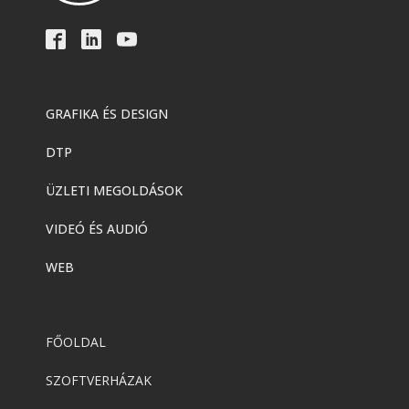
számára
Adobe
,
Adobe(creative)
Acrobat AI Assistant
GRAFIKA ÉS DESIGN
DTP
Adobe
,
Adobe(creative)
Adobe Express Premium
ÜZLETI MEGOLDÁSOK
VIDEÓ ÉS AUDIÓ
Adobe
,
Adobe(creative)
WEB
Adobe Express Teams
FŐOLDAL
Adobe
,
Adobe(creative)
ADOBE Express
SZOFTVERHÁZAK