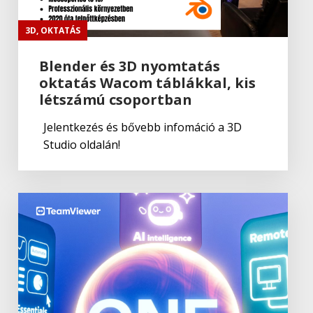
Adobe
,
Adobe(creative)
Adobe Fresco
3D
,
OKTATÁS
Blender és 3D nyomtatás
oktatás Wacom táblákkal, kis
Adobe
létszámú csoportban
Fresco
Jelentkezés és bővebb infomáció a 3D
Studio oldalán!
Adobe
,
Adobe(creative)
Lightroom Classic CC
Adobe
Lightroom Classic CC
Adobe
,
Adobe(creative)