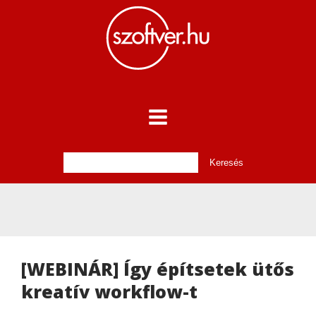
[WEBINÁR] Így építsetek ütős
kreatív workflow-t