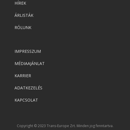
HÍREK
Adobe
,
Adobe(creative)
ÁRLISTÁK
ADOBE Substance
RÓLUNK
Adobe
,
Adobe(üzleti)
Adobe (Üzleti) Experience Manager
IMPRESSZUM
MÉDIAAJÁNLAT
Adobe
,
Adobe(creative)
KARRIER
Adobe Aero
ADATKEZELÉS
KAPCSOLAT
Adobe
,
Adobe(creative)
ADOBE Aero
Copyright © 2023 Trans-Europe Zrt. Minden jog fenntartva.