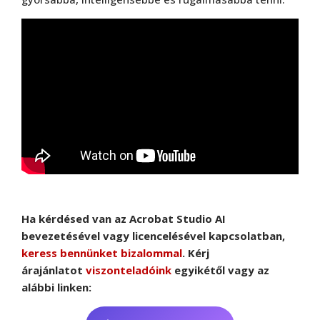
Ha kérdésed van az Acrobat Studio AI
bevezetésével vagy licencelésével kapcsolatban,
Adobe
,
Adobe(creative)
keress bennünket bizalommal
. Kérj
Creative Cloud csapatok számára
árajánlatot
viszonteladóink
egyikétől vagy az
alábbi linken: