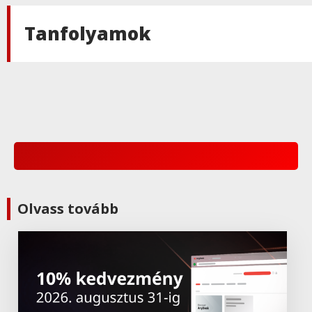
Tanfolyamok
Adobe
,
Adobe(creative)
Adobe Express Teams
Adobe
,
Adobe(creative)
ADOBE Express
Adobe
,
Adobe(creative)
Olvass tovább
ADOBE Substance
Adobe
,
Adobe(üzleti)
Adobe (Üzleti) Experience Manager