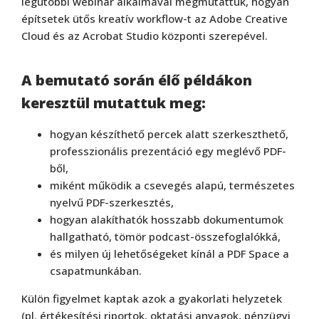
legutóbbi webinár alkalmával megmutattuk, hogyan
építsetek ütős kreatív workflow-t az Adobe Creative
Cloud és az Acrobat Studio központi szerepével.
A bemutató során élő példákon
keresztül mutattuk meg:
hogyan készíthető percek alatt szerkeszthető,
professzionális prezentáció egy meglévő PDF-
ből,
miként működik a csevegés alapú, természetes
nyelvű PDF-szerkesztés,
hogyan alakíthatók hosszabb dokumentumok
hallgatható, tömör podcast-összefoglalókká,
és milyen új lehetőségeket kínál a PDF Space a
csapatmunkában.
Külön figyelmet kaptak azok a gyakorlati helyzetek
(pl. értékesítési riportok, oktatási anyagok, pénzügyi