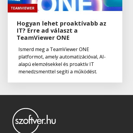
Adobe Capture CC
TEAMVIEWER
Hogyan lehet proaktívabb az
IT? Erre ad választ a
Adobe
,
Adobe(creative)
Creative Cloud csapatok számára
TeamViewer ONE
Ismerd meg a TeamViewer ONE
platformot, amely automatizációval, AI-
Adobe
,
Adobe(creative)
alapú elemzésekkel és proaktív IT
Adobe Media Encoder CC
menedzsmenttel segíti a működést.
Adobe
,
Adobe(creative)
Adobe Firefly for teams
Adobe
,
Adobe(creative)
Creative Cloud Pro Plus csapatok