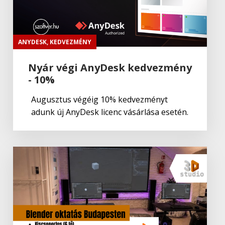
Adobe
,
Adobe(creative)
Adobe Aero
ANYDESK
,
KEDVEZMÉNY
Nyár végi AnyDesk kedvezmény
- 10%
Adobe
,
Adobe(creative)
ADOBE Aero
Augusztus végéig 10% kedvezményt
adunk új AnyDesk licenc vásárlása esetén.
Adobe
,
Adobe(creative)
ADOBE Premiere Rush CC
Adobe
Portfolio