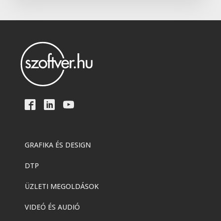
Adobe
,
Adobe(creative)
Adobe Firefly for teams
Adobe
,
Adobe(creative)
Creative Cloud Pro Plus csapatok
számára
Adobe
,
Adobe(creative)
Acrobat AI Assistant
GRAFIKA ÉS DESIGN
DTP
Adobe
,
Adobe(creative)
Adobe Express Premium
ÜZLETI MEGOLDÁSOK
VIDEÓ ÉS AUDIÓ