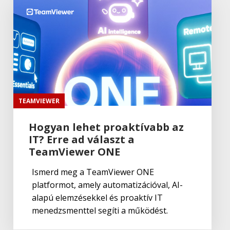
Adobe
,
Adobe(creative)
Lightroom Classic CC
Adobe
,
Adobe(creative)
Adobe Capture CC
TEAMVIEWER
Hogyan lehet proaktívabb az
IT? Erre ad választ a
Adobe
,
Adobe(creative)
Creative Cloud csapatok számára
TeamViewer ONE
Ismerd meg a TeamViewer ONE
platformot, amely automatizációval, AI-
Adobe
,
Adobe(creative)
alapú elemzésekkel és proaktív IT
Adobe Media Encoder CC
menedzsmenttel segíti a működést.