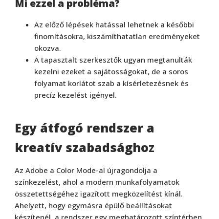
Mi ezzel a probléma?
Az előző lépések hatással lehetnek a későbbi
finomításokra, kiszámíthatatlan eredményeket
okozva.
A tapasztalt szerkesztők ugyan megtanulták
kezelni ezeket a sajátosságokat, de a soros
folyamat korlátot szab a kísérletezésnek és
precíz kezelést igényel.
Egy átfogó rendszer a
kreatív szabadságho
z
Az Adobe a Color Mode-al újragondolja a
színkezelést, ahol a modern munkafolyamatok
összetettségéhez igazított megközelítést kínál.
Ahelyett, hogy egymásra épülő beállításokat
készítenél, a rendszer egy meghatározott színtérben