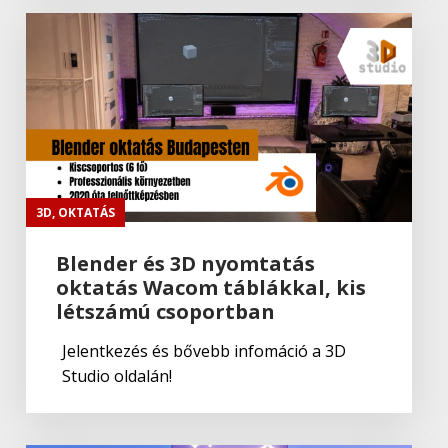
ADOBE Premiere Rush CC
Adobe
Portfolio
Adobe
Fresco
3D
,
OKTATÁS
Blender és 3D nyomtatás
oktatás Wacom táblákkal, kis
Adobe
,
Adobe(creative)
létszámú csoportban
Adobe Fresco
Jelentkezés és bővebb infomáció a 3D
Studio oldalán!
Adobe
Lightroom Classic CC