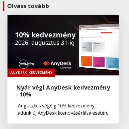
Adobe
,
Adobe(creative)
Olvass tovább
ADOBE Substance
Adobe
,
Adobe(üzleti)
Adobe (Üzleti) Experience Manager
Adobe
,
Adobe(creative)
Adobe Aero
ANYDESK
,
KEDVEZMÉNY
Nyár végi AnyDesk kedvezmény
- 10%
Adobe
,
Adobe(creative)
ADOBE Aero
Augusztus végéig 10% kedvezményt
adunk új AnyDesk licenc vásárlása esetén.
Adobe
,
Adobe(creative)