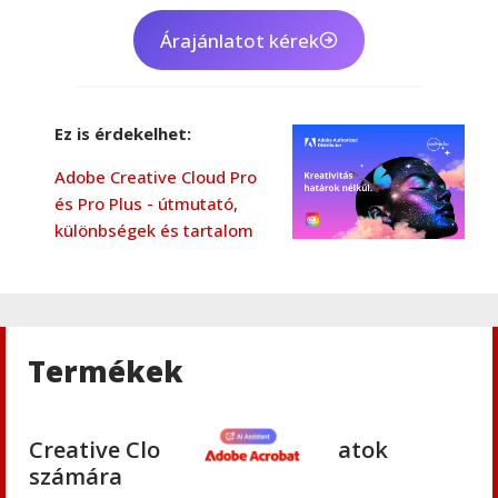
Árajánlatot kérek
Adobe
,
Adobe(creative)
Creative Cloud csapatok számára
Ez is érdekelhet:
Adobe Creative Cloud Pro
Adobe
,
Adobe(creative)
és Pro Plus - útmutató,
Adobe Media Encoder CC
különbségek és tartalom
Adobe
,
Adobe(creative)
Adobe Firefly for teams
Termékek
Adobe
,
Adobe(creative)
Creative Cloud Pro Plus csapatok
számára