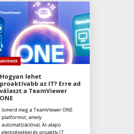
számára
Adobe
,
Adobe(creative)
Acrobat AI
Assistant
Adobe
,
Adobe(creative)
Adobe Express
Premium
AMVIEWER
Adobe
,
Adobe(creative)
Hogyan lehet
Adobe Express
proaktívabb az IT? Erre ad
Teams
választ a TeamViewer
ONE
Adobe
,
Adobe(creative)
Ismerd meg a TeamViewer ONE
ADOBE
platformot, amely
Express
automatizációval, AI-alapú
elemzésekkel és proaktív IT