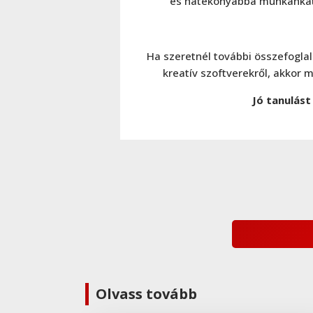
és hatékonyabbá munkánkat
Ha szeretnél további összefogla
kreatív szoftverekről, akkor
Jó tanulást
Olvass tovább