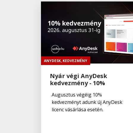
ANYDESK
,
KEDVEZMÉNY
Nyár végi AnyDesk
kedvezmény - 10%
Augusztus végéig 10%
kedvezményt adunk új AnyDesk
licenc vásárlása esetén.