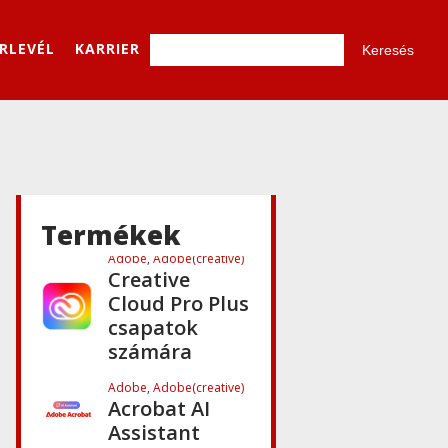
Cloud K12
iskolai licence
ÍRLEVÉL
KARRIER
Adobe
,
Adobe(creative)
Adobe Firefly
for teams
Adobe
,
Adobe(creative)
Creative
Cloud Pro Plus
csapatok
Termékek
számára
Adobe
,
Adobe(creative)
Acrobat AI
Assistant
Adobe
,
Adobe(creative)
Adobe Express
Premium