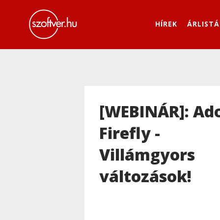
HÍREK
ÁRLISTÁ
[WEBINÁR]: Ad
Firefly -
Villámgyors
változások!