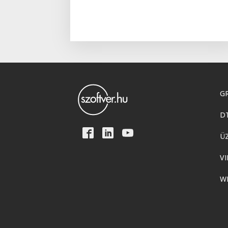
GR
D
Ü
VI
W