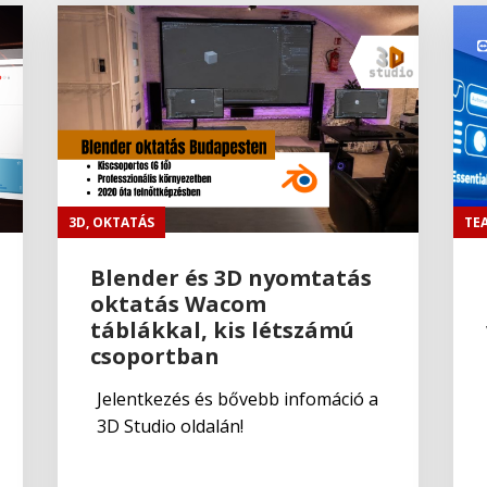
3D
,
OKTATÁS
TE
Blender és 3D nyomtatás
oktatás Wacom
táblákkal, kis létszámú
csoportban
Jelentkezés és bővebb infomáció a
3D Studio oldalán!