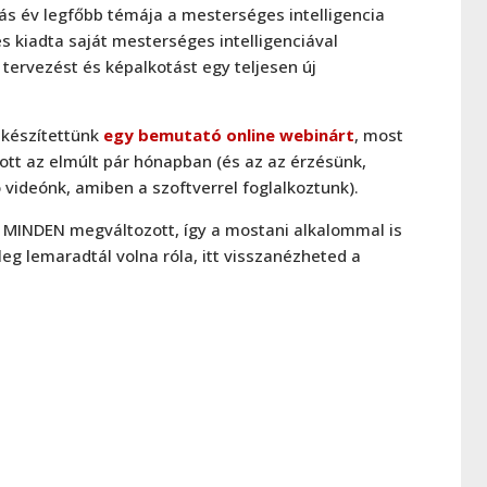
3-ás év legfőbb témája a mesterséges intelligencia
s kiadta saját mesterséges intelligenciával
tervezést és képalkotást egy teljesen új
készítettünk
egy bemutató online webinárt
, most
zott az elmúlt pár hónapban (és az az érzésünk,
 videónk, amiben a szoftverrel foglalkoztunk).
e MINDEN megváltozott, így a mostani alkalommal is
leg lemaradtál volna róla, itt visszanézheted a