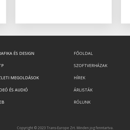
AFIKA ÉS DESIGN
FŐOLDAL
TP
SZOFTVERHÁZAK
ZLETI MEGOLDÁSOK
HÍREK
DEÓ ÉS AUDIÓ
ÁRLISTÁK
EB
RÓLUNK
Copyright © 2023 Trans-Europe Zrt. Minden jog fenntartva.