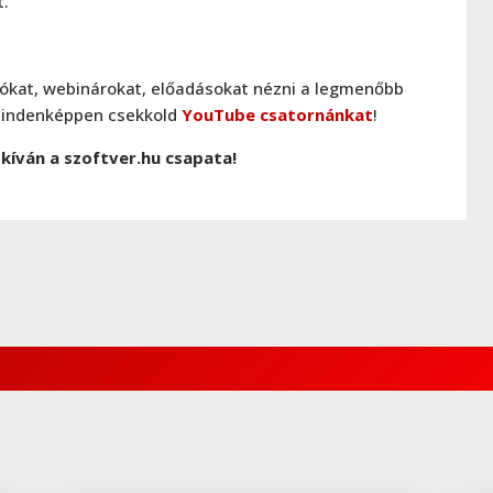
.
lókat, webinárokat, előadásokat nézni a legmenőbb
 mindenképpen csekkold
YouTube csatornánkat
!
 kíván a szoftver.hu csapata!