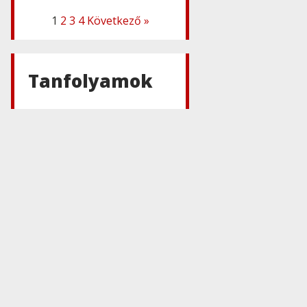
1
2
3
4
Következő »
Adobe
,
Adobe(creative)
Adobe Express
Teams
Tanfolyamok
Adobe
,
Adobe(creative)
ADOBE
Express
Adobe
,
Adobe(creative)
ADOBE
Substance
Adobe
,
Adobe(creative)
Adobe Aero