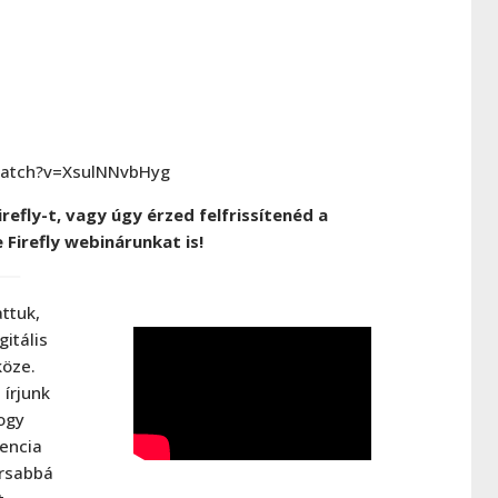
watch?v=XsulNNvbHyg
efly-t, vagy úgy érzed felfrissítenéd a
Firefly webinárunkat is!
ttuk,
itális
öze.
 írjunk
hogy
gencia
orsabbá