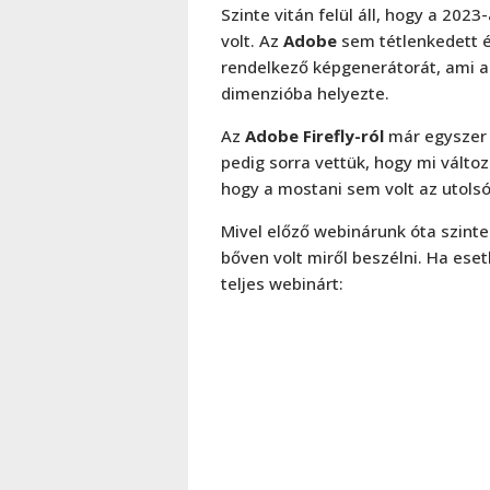
Szinte vitán felül áll, hogy a 202
volt. Az
Adobe
sem tétlenkedett é
rendelkező képgenerátorát, ami a 
dimenzióba helyezte.
Az
Adobe Firefly-ról
már egyszer 
pedig sorra vettük, hogy mi válto
hogy a mostani sem volt az utolsó
Mivel előző webinárunk óta szint
bőven volt miről beszélni. Ha eset
teljes webinárt: