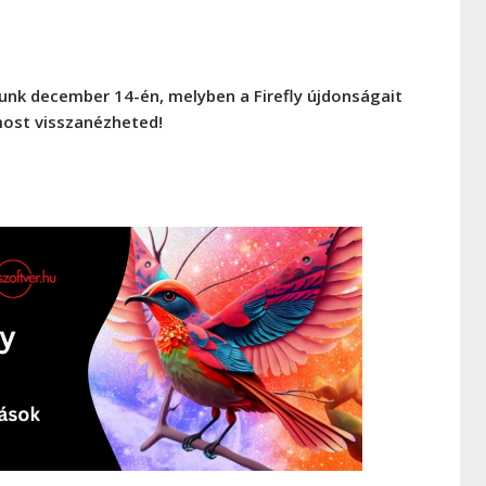
runk december 14-én, melyben a Firefly újdonságait
 most visszanézheted!