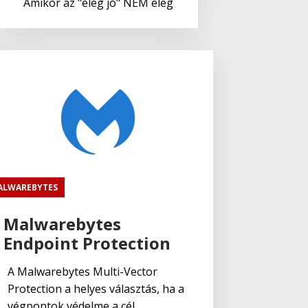
Amikor az "elég jó" NEM elég
ALWAREBYTES
Malwarebytes
Endpoint Protection
A Malwarebytes Multi-Vector
Protection a helyes választás, ha a
végpontok védelme a cél.