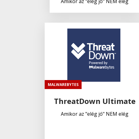
Amikor az "elég jó" NEM elég
MALWAREBYTES
ThreatDown Ultimate
Amikor az "elég jó" NEM elég