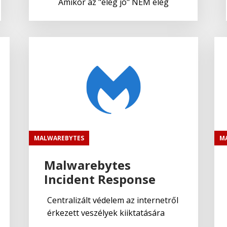
Amikor az "elég jó" NEM elég
MALWAREBYTES
M
Malwarebytes
Incident Response
Centralizált védelem az internetről
érkezett veszélyek kiiktatására