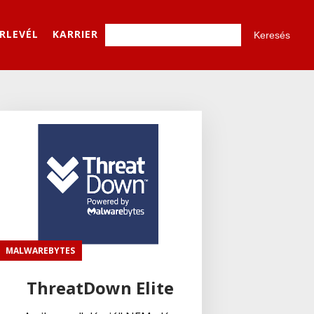
ÍRLEVÉL
KARRIER
MALWAREBYTES
ThreatDown Elite