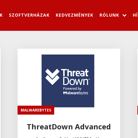
K
SZOFTVERHÁZAK
KEDVEZMÉNYEK
RÓLUNK
H
MALWAREBYTES
ThreatDown Advanced