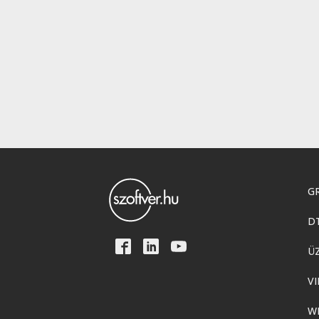
GR
D
Ü
VI
W