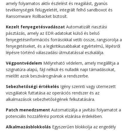
amely folyamatos aktív észlelést és reagálást, gyanús
tevékenységek felügyeletét, integrált felhő sandboxot és
Ransomware Rollbacket biztosít.
Kezelt fenyegetésvadászat
Automatizált riasztási
pásztázás, amely az EDR-adatokat külső és belső
fenyegetésinformációs forrásokkal vetíti össze, rangsorolja a
fenyegetéseket, és a legkritikusabbakat egyértelmű, lépésről
lépésre történő válaszadási útmutatással eszkalálja.
Végpontvédelem
Mélyreható védelem, amely megállítja a
szignatúra-alapú, fájl nélküli és nulladik napi támadásokat,
mielőtt azok beszivárognának a rendszerbe.
Sebezhetőségi értékelés
Igény szerinti vagy ütemezett
vizsgálatok futtatása az operációs rendszer és az
alkalmazások sebezhetőségének felkutatására.
Patch menedzsment
Automatizálja a javítási folyamatot a
potenciális hozzáférési pontok elzárása érdekében.
Alkalmazásblokkolás
Egyszerűen blokkolja az engedély