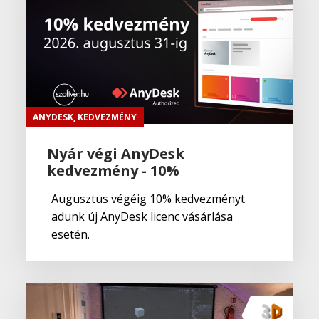
ANYDESK
,
KEDVEZMÉNY
Nyár végi AnyDesk
kedvezmény - 10%
Augusztus végéig 10% kedvezményt
adunk új AnyDesk licenc vásárlása
esetén.