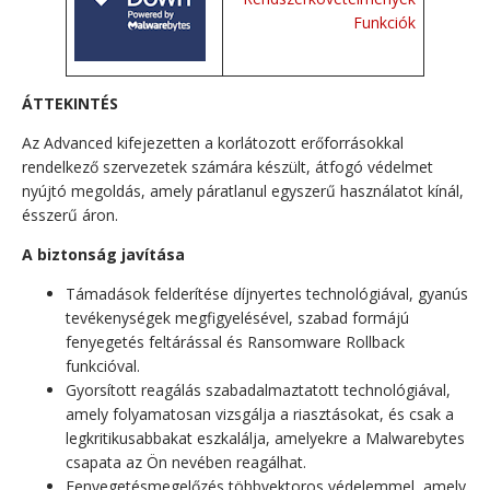
Funkciók
ÁTTEKINTÉS
Az Advanced kifejezetten a korlátozott erőforrásokkal
rendelkező szervezetek számára készült, átfogó védelmet
nyújtó megoldás, amely páratlanul egyszerű használatot kínál,
ésszerű áron.
A biztonság javítása
Támadások felderítése díjnyertes technológiával, gyanús
tevékenységek megfigyelésével, szabad formájú
fenyegetés feltárással és Ransomware Rollback
funkcióval.
Gyorsított reagálás szabadalmaztatott technológiával,
amely folyamatosan vizsgálja a riasztásokat, és csak a
legkritikusabbakat eszkalálja, amelyekre a Malwarebytes
csapata az Ön nevében reagálhat.
Fenyegetésmegelőzés többvektoros védelemmel, amely