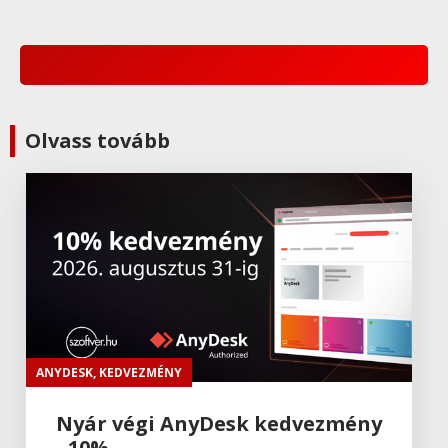
Adobe
,
Adobe(creative)
ADOBE Express
Adobe
,
Adobe(creative)
Olvass tovább
ADOBE Substance
Adobe
,
Adobe(creative)
ADOBE Aero
Adobe
,
Adobe(creative)
Adobe Aero
ANYDESK
,
KEDVEZMÉNY
Nyár végi AnyDesk kedvezmény
- 10%
Adobe
,
Adobe(creative)