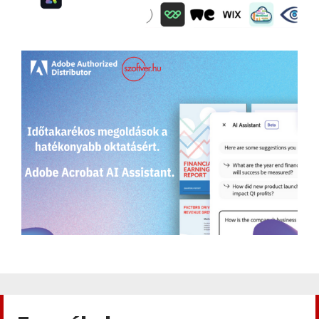
Adobe
,
Adobe(creative)
Adobe Character Animator CC
Adobe
,
Adobe(creative)
Creative Cloud K12 iskolai licence
Adobe
,
Adobe(creative)
Adobe Firefly for teams