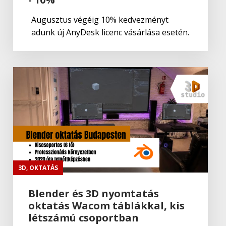
ADOBE Premiere Rush CC
Augusztus végéig 10% kedvezményt
adunk új AnyDesk licenc vásárlása esetén.
Adobe
,
Adobe(creative)
Adobe Fresco
Adobe
,
Adobe(creative)
Lightroom Classic CC
Adobe
,
Adobe(creative)
Adobe Capture CC
3D
,
OKTATÁS
Blender és 3D nyomtatás
oktatás Wacom táblákkal, kis
Adobe
,
Adobe(creative)
létszámú csoportban
Creative Cloud csapatok számára