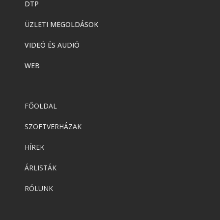
DTP
Adobe
,
Adobe(creative)
Adobe Express Premium
ÜZLETI MEGOLDÁSOK
VIDEÓ ÉS AUDIÓ
Adobe
,
Adobe(creative)
WEB
Adobe Express Teams
FŐOLDAL
Adobe
,
Adobe(creative)
ADOBE Express
SZOFTVERHÁZAK
HÍREK
Adobe
,
Adobe(creative)
ÁRLISTÁK
ADOBE Substance
RÓLUNK
Adobe
,
Adobe(creative)