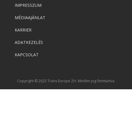
ADOBE Aero
IMPRESSZUM
MÉDIAAJÁNLAT
Adobe
,
Adobe(creative)
KARRIER
Adobe Aero
ADATKEZELÉS
KAPCSOLAT
Adobe
,
Adobe(creative)
ADOBE Premiere Rush CC
Copyright © 2023 Trans-Europe Zrt. Minden jog fenntartva.
Adobe
,
Adobe(creative)
Adobe Fresco
Adobe
,
Adobe(creative)
Lightroom Classic CC