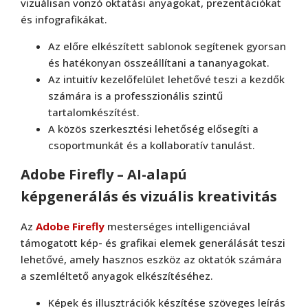
vizuálisan vonzó oktatási anyagokat, prezentációkat
és infografikákat.
Az előre elkészített sablonok segítenek gyorsan
és hatékonyan összeállítani a tananyagokat.
Az intuitív kezelőfelület lehetővé teszi a kezdők
számára is a professzionális szintű
tartalomkészítést.
A közös szerkesztési lehetőség elősegíti a
csoportmunkát és a kollaboratív tanulást.
Adobe Firefly – AI-alapú
képgenerálás és vizuális kreativitás
Az
Adobe Firefly
mesterséges intelligenciával
támogatott kép- és grafikai elemek generálását teszi
lehetővé, amely hasznos eszköz az oktatók számára
a szemléltető anyagok elkészítéséhez.
Képek és illusztrációk készítése szöveges leírás