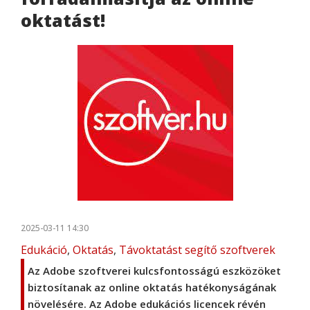
oktatást!
2025-03-11 14:30
Edukáció
,
Oktatás
,
Távoktatást segítő szoftverek
Az Adobe szoftverei kulcsfontosságú eszközöket
biztosítanak az online oktatás hatékonyságának
növelésére. Az Adobe edukációs licencek révén