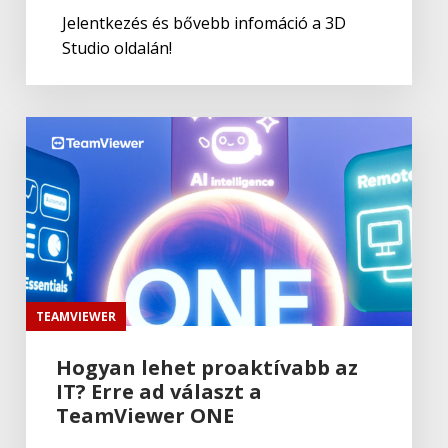
Jelentkezés és bővebb infomáció a 3D
Studio oldalán!
Adobe
,
Adobe(creative)
Adobe Media Encoder CC
Adobe
,
Adobe(creative)
Illustrator CC
Adobe
,
Adobe(creative)
Adobe Spark
TEAMVIEWER
Hogyan lehet proaktívabb az
IT? Erre ad választ a
Adobe
,
Adobe(creative)
Adobe Character Animator CC
TeamViewer ONE