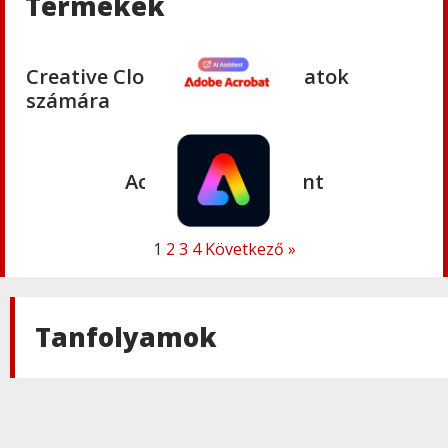
Termékek
Adobe
,
Adobe(creative)
Creative Cloud Pro Plus csapatok
számára
Adobe
,
Adobe(creative)
Acrobat AI Assistant
1
2
3
4
Következő »
Adobe
,
Adobe(creative)
Adobe Express Premium
Tanfolyamok
Adobe
,
Adobe(creative)
Adobe Express Teams