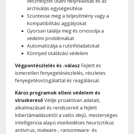
vészhelyzet utáni helyreállítás és az
archiválás egységesítése
Szüntesse meg a teljesítmény vagy a
kompatibilitási aggályokat
Gyorsan találja meg és orvosolja a
védelmi problémákat
Automatizálja a rutinfeladatokat
Könnyed skálázási védelem
Végpontészlelés és -válasz
Fejlett és
ismeretlen fenyegetésészlelés, részletes
fenyegetésvizsgálattal és reagálással.
Káros programok elleni védelem és
víruskereső
Védje proaktívan adatait,
alkalmazásait és rendszereit a fejlett
kibertámadásoktól a valós idejű, mesterséges
intelligencia alapú viselkedéses heurisztikus
antivírus, malware-, ransomware- és