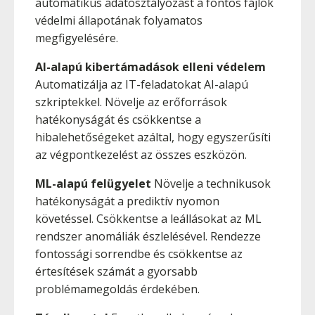
automatikus adatosztályozást a fontos fájlok
védelmi állapotának folyamatos
megfigyelésére.
AI-alapú kibertámadások elleni védelem
Automatizálja az IT-feladatokat AI-alapú
szkriptekkel. Növelje az erőforrások
hatékonyságát és csökkentse a
hibalehetőségeket azáltal, hogy egyszerűsíti
az végpontkezelést az összes eszközön.
ML-alapú felügyelet
Növelje a technikusok
hatékonyságát a prediktív nyomon
követéssel. Csökkentse a leállásokat az ML
rendszer anomáliák észlelésével. Rendezze
fontossági sorrendbe és csökkentse az
értesítések számát a gyorsabb
problémamegoldás érdekében.