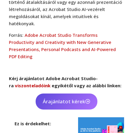
történő átalakításáról vagy egy azonnali prezentáció
létrehozásáról, az Acrobat Studio AI-vezérelt
megoldásokat kínál, amelyek intuitívek és
hatékonyak.
Forrás:
Adobe Acrobat Studio Transforms
Productivity and Creativity with New Generative
Presentations, Personal Podcasts and AI-Powered
PDF Editing
Kérj árajánlatot Adobe Acrobat Studio-
ra
viszonteladóink
egyikétől vagy az alábbi linken:
Árajánlatot kérek
Adobe
,
Adobe(creative)
Adobe Character Animator CC
Ez is érdekelhet:
Adobe
,
Adobe(creative)