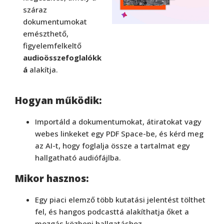
száraz
dokumentumokat
emészthető,
figyelemfelkeltő
audioösszefoglalókk
á
alakítja.
Hogyan működik:
Importáld a dokumentumokat, átiratokat vagy
webes linkeket egy PDF Space-be, és kérd meg
az AI-t, hogy foglalja össze a tartalmat egy
hallgatható audiófájlba.
Mikor hasznos:
Egy piaci elemző több kutatási jelentést tölthet
fel, és hangos podcasttá alakíthatja őket a
mozgás közbeni hallgatáshoz.