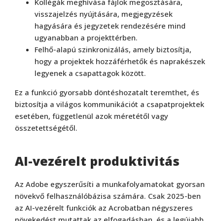
Kollégák meghívása fájlok megosztására,
visszajelzés nyújtására, megjegyzések
hagyására és jegyzetek rendezésére mind
ugyanabban a projekttérben.
Felhő-alapú szinkronizálás, amely biztosítja,
hogy a projektek hozzáférhetők és naprakészek
legyenek a csapattagok között.
Ez a funkció gyorsabb döntéshozatalt teremthet, és
biztosítja a világos kommunikációt a csapatprojektek
esetében, függetlenül azok méretétől vagy
összetettségétől.
AI-vezérelt produktivitás
Az Adobe egyszerűsíti a munkafolyamatokat gyorsan
növekvő felhasználóbázisa számára. Csak 2025-ben
az AI-vezérelt funkciók az Acrobatban négyszeres
növekedést mutattak az elfogadásban, és a legújabb