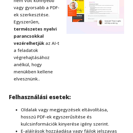
nem volt könnyebb
vagy gyorsabb a PDF-
ek szerkesztése.
Egyszerűen,
természetes nyelvi
parancsokkal
vezérelhetjük
az AI-t
a feladatok
végrehajtásához
anélkül, hogy
menükben kellene
elvesznünk..
Felhasználási esetek:
Oldalak vagy megjegyzések eltávolítása,
hosszú PDF-ek egyszerűsítése és
kulcsinformációk kinyerése igény szerint.
E-aláírások hozzáadása vagy fájlok jelszavas