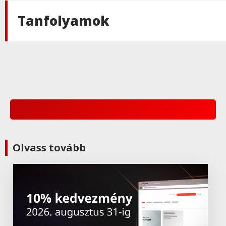
Tanfolyamok
Adobe
,
Adobe(creative)
Adobe Express Teams
Adobe
,
Adobe(creative)
ADOBE Express
Adobe
,
Adobe(creative)
Olvass tovább
ADOBE Substance
Adobe
,
Adobe(creative)
Adobe Aero