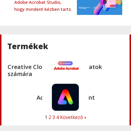
Adobe Acrobat Studio,
Creative Cloud K12 iskolai licence
hogy mindent kézben tarts
Adobe
,
Adobe(creative)
Adobe Firefly for teams
Termékek
Adobe
,
Adobe(creative)
Creative Cloud Pro Plus csapatok
számára
Adobe
,
Adobe(creative)
Acrobat AI Assistant
1
2
3
4
Következő »
Adobe
,
Adobe(creative)
Adobe Express Premium