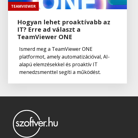
Adobe Spark
TEAMVIEWER
Hogyan lehet proaktívabb az
IT? Erre ad választ a
Adobe
,
Adobe(creative)
Adobe Character Animator CC
TeamViewer ONE
Ismerd meg a TeamViewer ONE
platformot, amely automatizációval, AI-
Adobe
,
Adobe(creative)
alapú elemzésekkel és proaktív IT
Creative Cloud K12 iskolai licence
menedzsmenttel segíti a működést.
Adobe
,
Adobe(creative)
Adobe Firefly for teams
Adobe
,
Adobe(creative)
Creative Cloud Pro Plus csapatok