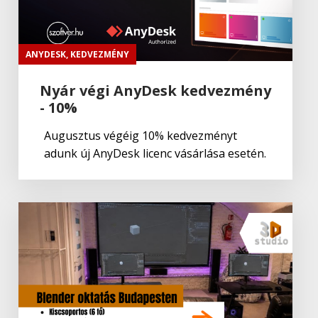
Adobe
,
Adobe(creative)
ADOBE Aero
ANYDESK
,
KEDVEZMÉNY
Nyár végi AnyDesk kedvezmény
- 10%
Adobe
,
Adobe(creative)
ADOBE Premiere Rush CC
Augusztus végéig 10% kedvezményt
adunk új AnyDesk licenc vásárlása esetén.
Adobe
,
Adobe(creative)
Adobe Fresco
Adobe
,
Adobe(creative)
Lightroom Classic CC