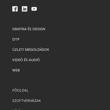
számára
Adobe
,
Adobe(creative)
Acrobat AI Assistant
GRAFIKA ÉS DESIGN
DTP
Adobe
,
Adobe(creative)
Adobe Express Premium
ÜZLETI MEGOLDÁSOK
VIDEÓ ÉS AUDIÓ
Adobe
,
Adobe(creative)
WEB
Adobe Express Teams
FŐOLDAL
Adobe
,
Adobe(creative)
ADOBE Express
SZOFTVERHÁZAK