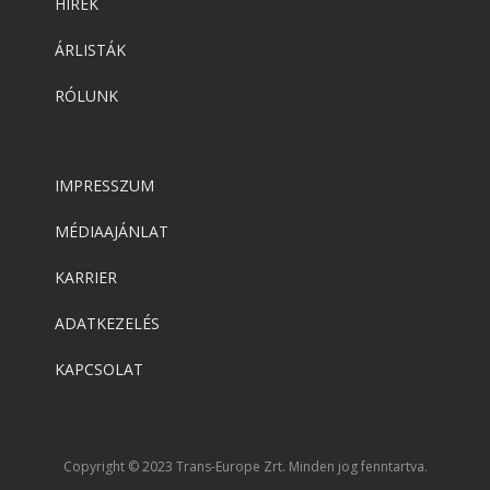
HÍREK
Adobe
,
Adobe(creative)
ÁRLISTÁK
ADOBE Substance
RÓLUNK
Adobe
,
Adobe(creative)
Adobe Aero
IMPRESSZUM
MÉDIAAJÁNLAT
Adobe
,
Adobe(creative)
KARRIER
ADOBE Aero
ADATKEZELÉS
KAPCSOLAT
Adobe
,
Adobe(creative)
ADOBE Premiere Rush CC
Copyright © 2023 Trans-Europe Zrt. Minden jog fenntartva.