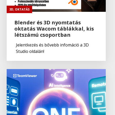
Adobe
,
Adobe(creative)
Adobe Capture CC
3D
,
OKTATÁS
Blender és 3D nyomtatás
oktatás Wacom táblákkal, kis
Adobe
,
Adobe(creative)
létszámú csoportban
Creative Cloud csapatok számára
Jelentkezés és bővebb infomáció a 3D
Studio oldalán!
Adobe
,
Adobe(creative)
Adobe Media Encoder CC
Adobe
,
Adobe(creative)
Illustrator CC
Adobe
,
Adobe(creative)