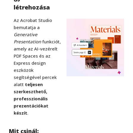
létrehozása
Az Acrobat Studio
bemutatja a
Generative
Presentation
funkciót,
amely az AI-vezérelt
PDF Spaces és az
Express design
eszközök
segítségével percek
alatt
teljesen
szerkeszthető,
professzionális
prezentációkat
készít
.
Mit csinál: