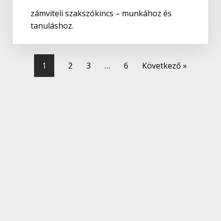
zámviteli szakszókincs – munkához és
tanuláshoz.
1
2
3
…
6
Következő »