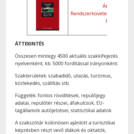
Áttekintés
Rendszerkövetelmények
Funkciók
ÁTTEKINTÉS
Összesen mintegy 4500 aktuális szakkifejezés
nyelvenként, kb. 5000 fordítással irányonként.
Szakterületek: szabadidő, utazás, turizmus,
közlekedés, szállítás stb.
Függelék: fontos rövidítések, repülőjegy
adatai, repülőtér részei, áfakulcsok, EU-
tagállamok autójelzései, statisztikai adatok
A szakszótár különösen ajánlott a turisztikai
képzésben részt vevő diákok és oktatók,