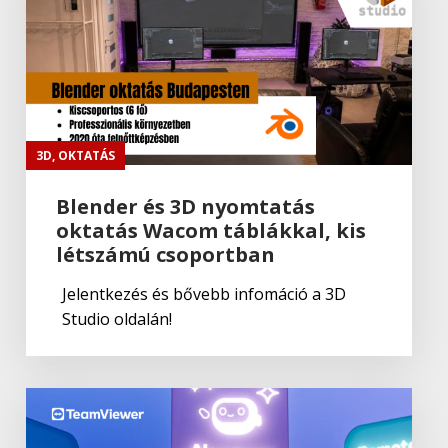
Adobe
,
Adobe(creative)
Lightroom Classic CC
Adobe
,
Adobe(creative)
Adobe Capture CC
3D
,
OKTATÁS
Blender és 3D nyomtatás
oktatás Wacom táblákkal, kis
Adobe
,
Adobe(creative)
létszámú csoportban
Creative Cloud csapatok számára
Jelentkezés és bővebb infomáció a 3D
Studio oldalán!
Adobe
,
Adobe(creative)
Adobe Media Encoder CC