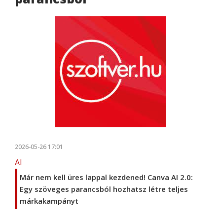
2026-05-26 17:01
AI
Már nem kell üres lappal kezdened! Canva AI 2.0:
Egy szöveges parancsból hozhatsz létre teljes
márkakampányt