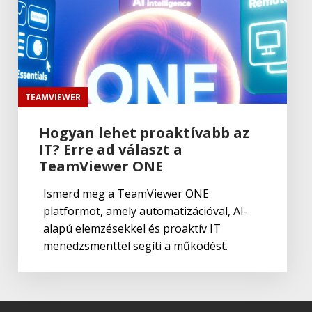
Adobe
,
Adobe(creative)
Illustrator CC
Adobe
,
Adobe(creative)
Adobe Spark
TEAMVIEWER
Hogyan lehet proaktívabb az
IT? Erre ad választ a
Adobe
,
Adobe(creative)
Adobe Character Animator CC
TeamViewer ONE
Ismerd meg a TeamViewer ONE
platformot, amely automatizációval, AI-
Adobe
,
Adobe(creative)
alapú elemzésekkel és proaktív IT
Creative Cloud K12 iskolai licence
menedzsmenttel segíti a működést.
Adobe
,
Adobe(creative)
Adobe Firefly for teams