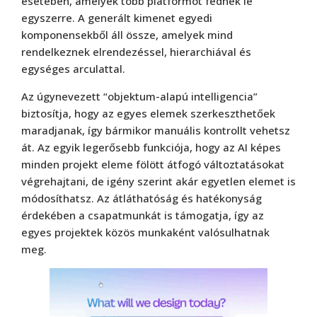
esetében, amelyek több platformot fednek le
egyszerre. A generált kimenet egyedi
komponensekből áll össze, amelyek mind
rendelkeznek elrendezéssel, hierarchiával és
egységes arculattal.
Az úgynevezett “objektum-alapú intelligencia”
biztosítja, hogy az egyes elemek szerkeszthetőek
maradjanak, így bármikor manuális kontrollt vehetsz
át. Az egyik legerősebb funkciója, hogy az AI képes
minden projekt eleme fölött átfogó változtatásokat
végrehajtani, de igény szerint akár egyetlen elemet is
módosíthatsz. Az átláthatóság és hatékonyság
érdekében a csapatmunkát is támogatja, így az
egyes projektek közös munkaként valósulhatnak
meg.