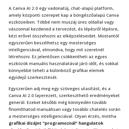
A Canva AI 2.0 egy vadonatúj, chat-alapú platform,
amely központi szerepet kap a böngészőalapú Canva
eszközeiben. Többé nem muszáj üres oldallal vagy
vászonnal kezdened a tervezést, és lépésről lépésre,
kézi erővel összehozni az elképzeléseidet. Mostantól
egyszerűen beszélhetsz egy mesterséges
intelligenciával, elmondva, hogy mit szeretnél
létrehozni. Ez jelentősen csökkentheti az egyes
eszközök manuális használatával járó időt, és sokkal
könnyebbé teheti a különböző grafikai elemek
egyidejű szerkesztését.
Egyszerűen adj meg egy szöveges utasítást, és a
Canva AI 2.0 layerezett, szerkeszthető eredményeket
generál. Ezeket később még könnyedén tovább
finomíthatod manuálisan vagy további chatelés során
a mesterséges intelligenciával. Olyan érzés, mintha
grafikai dizájnt "programoznál" hangulatok