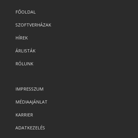
FŐOLDAL
Adobe
,
Adobe(creative)
ADOBE Express
SZOFTVERHÁZAK
HÍREK
Adobe
,
Adobe(creative)
ÁRLISTÁK
ADOBE Substance
RÓLUNK
Adobe
,
Adobe(creative)
Adobe Aero
IMPRESSZUM
MÉDIAAJÁNLAT
Adobe
,
Adobe(creative)
KARRIER
ADOBE Aero
ADATKEZELÉS