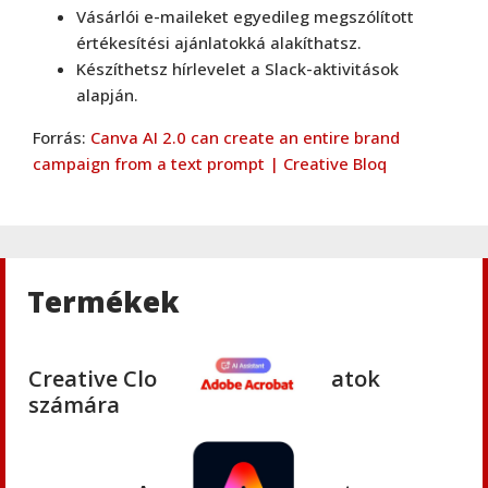
Adobe
,
Adobe(creative)
Vásárlói e-maileket egyedileg megszólított
Adobe Character Animator CC
értékesítési ajánlatokká alakíthatsz.
Készíthetsz hírlevelet a Slack-aktivitások
alapján.
Adobe
,
Adobe(creative)
Forrás:
Canva AI 2.0 can create an entire brand
Creative Cloud K12 iskolai licence
campaign from a text prompt | Creative Bloq
Adobe
,
Adobe(creative)
Adobe Firefly for teams
Termékek
Adobe
,
Adobe(creative)
Creative Cloud Pro Plus csapatok
számára
Adobe
,
Adobe(creative)