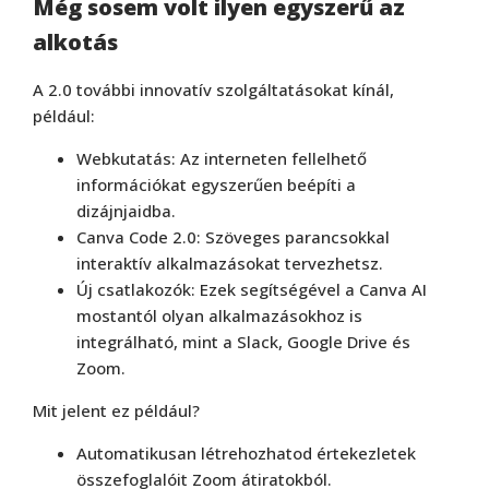
Még sosem volt ilyen egyszerű az
alkotás
A 2.0 további innovatív szolgáltatásokat kínál,
például:
Webkutatás: Az interneten fellelhető
információkat egyszerűen beépíti a
dizájnjaidba.
Canva Code 2.0: Szöveges parancsokkal
interaktív alkalmazásokat tervezhetsz.
Új csatlakozók: Ezek segítségével a Canva AI
mostantól olyan alkalmazásokhoz is
integrálható, mint a Slack, Google Drive és
Zoom.
Mit jelent ez például?
Automatikusan létrehozhatod értekezletek
összefoglalóit Zoom átiratokból.