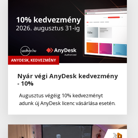
Adobe
,
Adobe(creative)
Adobe Aero
Adobe
,
Adobe(creative)
ADOBE Aero
ANYDESK
,
KEDVEZMÉNY
Nyár végi AnyDesk kedvezmény
- 10%
Adobe
,
Adobe(creative)
ADOBE Premiere Rush CC
Augusztus végéig 10% kedvezményt
adunk új AnyDesk licenc vásárlása esetén.
Adobe
,
Adobe(creative)
Adobe Fresco