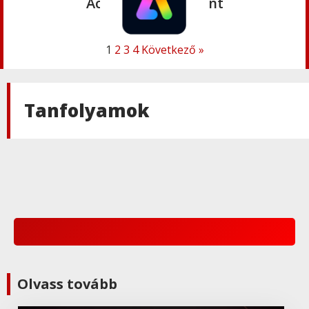
Acrobat AI Assistant
1
2
3
4
Következő »
Adobe
,
Adobe(creative)
Adobe Express Premium
Tanfolyamok
Adobe
,
Adobe(creative)
Adobe Express Teams
Adobe
,
Adobe(creative)
ADOBE Express
Adobe
,
Adobe(creative)
Olvass tovább
ADOBE Substance