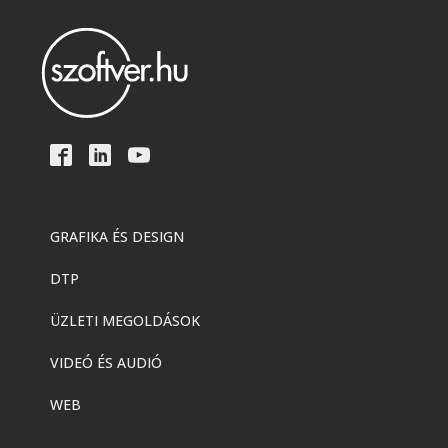
Adobe
,
Adobe(creative)
Creative Cloud Pro Plus csapatok
számára
Adobe
,
Adobe(creative)
Acrobat AI Assistant
GRAFIKA ÉS DESIGN
DTP
Adobe
,
Adobe(creative)
Adobe Express Premium
ÜZLETI MEGOLDÁSOK
VIDEÓ ÉS AUDIÓ
Adobe
,
Adobe(creative)
WEB
Adobe Express Teams