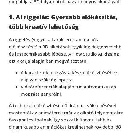
megoldja a 3D folyamatok hagyományos akadályait:
1. AI riggelés: Gyorsabb előkészítés,
több kreatív lehetőség
A riggelés (vagyis a karakterek animációs
előkészítése) a 3D alkotások egyik legidőigényesebb
és legtechnikásabb lépése. A Flow Studio AI Rigging
ezt akarja alapjaiban megváltoztatni:
A karakterek mozgásra kész előkészítéséhez
alig van szükség inputra.
Videóreferenciák alapján tud automatikusan
mozgást generálni.
A technikai előkészítési idő drámai csökkenésével
mostantól az animátorok már az alkotó folyamatokra
összpontosíthatnak, így sokkal kifinomultabb és
dinamikusabb animációkat kreálhatnak rövidebb idő