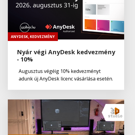
Autodesk Maya 2024
Autodesk
Autodesk 3ds Max 2023
ANYDESK
,
KEDVEZMÉNY
Nyár végi AnyDesk kedvezmény
- 10%
Autodesk
Autodesk Maya Creative
Augusztus végéig 10% kedvezményt
adunk új AnyDesk licenc vásárlása esetén.
Autodesk
Autodesk Civil 3D
Autodesk
Autodesk AutoCAD