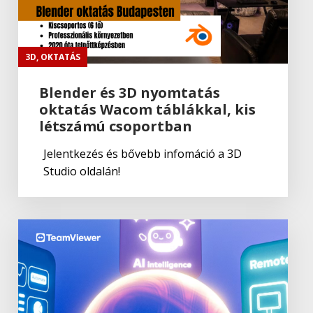
Autodesk
Autodesk Revit
3D
,
OKTATÁS
Blender és 3D nyomtatás
oktatás Wacom táblákkal, kis
Autodesk
létszámú csoportban
Autodesk Fusion 360 2022
Jelentkezés és bővebb infomáció a 3D
Studio oldalán!
Autodesk
Autodesk Inventor 2023
Autodesk
Autodesk AutoCAD LT 2023