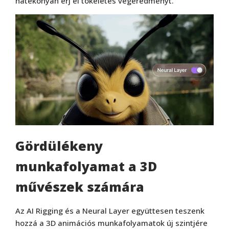
hatékonyan érj el tökéletes végeredményt.
Gördülékeny
munkafolyamat a 3D
művészek számára
Az AI Rigging és a Neural Layer együttesen teszenk
hozzá a 3D animációs munkafolyamatok új szintjére