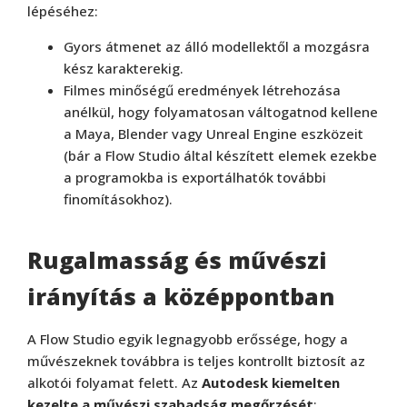
lépéséhez:
Gyors átmenet az álló modellektől a mozgásra
kész karakterekig.
Filmes minőségű eredmények létrehozása
anélkül, hogy folyamatosan váltogatnod kellene
a Maya, Blender vagy Unreal Engine eszközeit
(bár a Flow Studio által készített elemek ezekbe
a programokba is exportálhatók további
finomításokhoz).
Rugalmasság és művészi
irányítás a középpontban
A Flow Studio egyik legnagyobb erőssége, hogy a
művészeknek továbbra is teljes kontrollt biztosít az
alkotói folyamat felett. Az
Autodesk kiemelten
kezelte a művészi szabadság megőrzését
: