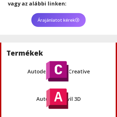
vagy az alábbi linken:
Autodesk
Autodesk 3ds Max 2023
Árajánlatot kérek
Autodesk
Autodesk Maya Creative
Termékek
Autodesk
Autodesk Civil 3D
Autodesk
Autodesk AutoCAD