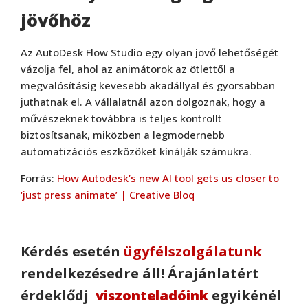
jövőhöz
Az AutoDesk Flow Studio egy olyan jövő lehetőségét
vázolja fel, ahol az animátorok az ötlettől a
megvalósításig kevesebb akadállyal és gyorsabban
juthatnak el. A vállalatnál azon dolgoznak, hogy a
művészeknek továbbra is teljes kontrollt
biztosítsanak, miközben a legmodernebb
automatizációs eszközöket kínálják számukra.
Forrás:
How Autodesk’s new AI tool gets us closer to
‘just press animate’ | Creative Bloq
Kérdés esetén
ügyfélszolgálatunk
Autodesk
rendelkezésedre áll! Árajánlatért
Autodesk Maya 2024
érdeklődj
viszonteladóink
egyikénél