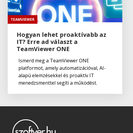
Autodesk
Autodesk Maya 2024
TEAMVIEWER
Hogyan lehet proaktívabb az
IT? Erre ad választ a
Autodesk
Autodesk 3ds Max 2023
TeamViewer ONE
Ismerd meg a TeamViewer ONE
platformot, amely automatizációval, AI-
alapú elemzésekkel és proaktív IT
menedzsmenttel segíti a működést.