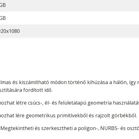
 GB
 GB
920x1080
almas és kiszámítható módon történő kihúzása a hálón, így 
títására fordított idő.
zhat létre csúcs-, él- és felületalapú geometria használatáv
ozhat lére geometrikus primitívekből és rajzolt görbékből.
Megtekintheti és szerkesztheti a poligon-, NURBS- és oszt