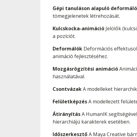
Gépi tanuláson alapuló deformáló
tömegjelenetek létrehozását.
Kulcskocka-animáció
Jelölők (kulcs
a pozíciót.
Deformálók
Deformációs effektusok
animáció fejlesztéséhez.
Mozgásrögzítési animáció
Animáci
használatával.
Csontvázak
A modelleket hierarchik
Felületképzés
A modellezett felület
Átirányítás
A HumanIK segítségével 
hierarchiájú karakterek esetében.
Időszerkesztő
A Maya Creative bárm