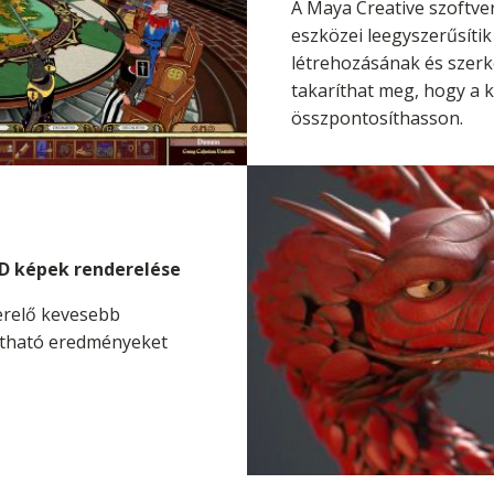
A Maya Creative szoftve
eszközei leegyszerűsítik
létrehozásának és szerk
takaríthat meg, hogy a 
összpontosíthasson.
D képek renderelése
erelő kevesebb
mítható eredményeket