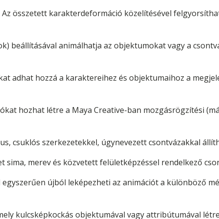
Az összetett karakterdeformáció közelítésével felgyorsíthat
ok) beállításával animálhatja az objektumokat vagy a csontvá
at adhat hozzá a karaktereihez és objektumaihoz a megjele
ókat hozhat létre a Maya Creative-ban mozgásrögzítési (m
us, csuklós szerkezetekkel, úgynevezett csontvázakkal állíth
et sima, merev és közvetett felületképzéssel rendelkező cso
egyszerűen újból leképezheti az animációt a különböző mé
ely kulcsképkockás objektumával vagy attribútumával létr