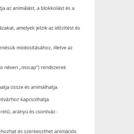
ja az animálást, a blokkolást és a
zakat, amelyek jelzik az időzítést és
nésük módosításához, illetve az
ás néven „mocap”) rendszerek
atja össze és animálhatja.
ntvázhoz kapcsolhatja.
retű, arányú és csontváz-
ehozhat és szerkeszthet animációs