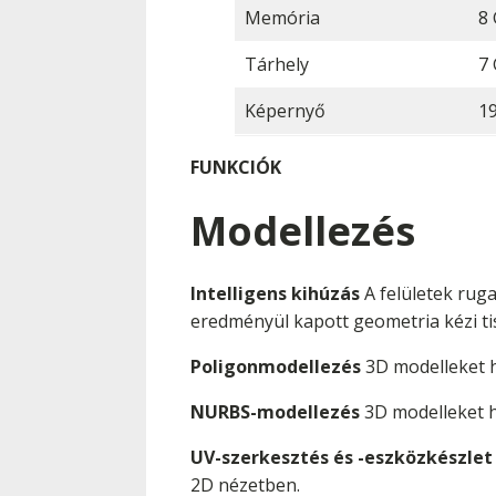
Memória
8
Tárhely
7
Képernyő
1
FUNKCIÓK
Modellezés
Intelligens kihúzás
A felületek rug
eredményül kapott geometria kézi tisz
Poligonmodellezés
3D modelleket ho
NURBS-modellezés
3D modelleket h
UV-szerkesztés és -eszközkészlet
2D nézetben.