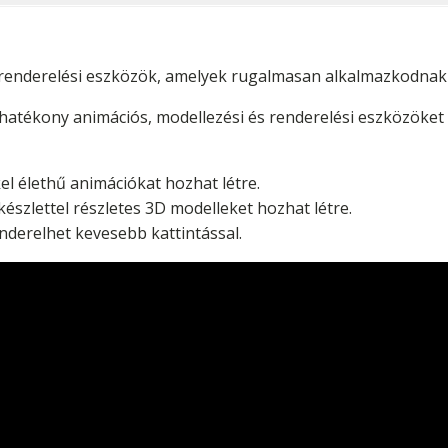
 renderelési eszközök, amelyek rugalmasan alkalmazkodnak 
atékony animációs, modellezési és renderelési eszközöket b
el élethű animációkat hozhat létre.
észlettel részletes 3D modelleket hozhat létre.
derelhet kevesebb kattintással.