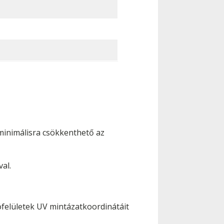
minimálisra csökkenthető az
al.
ófelületek UV mintázatkoordinátáit