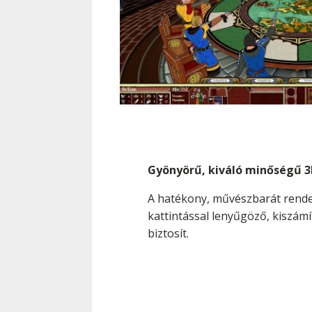
Gyönyörű, kiváló minőségű 3
A hatékony, művészbarát rend
kattintással lenyűgöző, kiszá
biztosít.