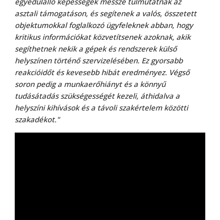
egyedülálló képességek messze túlmutatnak az
asztali támogatáson, és segítenek a valós, összetett
objektumokkal foglalkozó ügyfeleknek abban, hogy
kritikus információkat közvetítsenek azoknak, akik
segíthetnek nekik a gépek és rendszerek külső
helyszínen történő szervizelésében. Ez gyorsabb
reakcióidőt és kevesebb hibát eredményez. Végső
soron pedig a munkaerőhiányt és a könnyű
tudásátadás szükségességét kezeli, áthidalva a
helyszíni kihívások és a távoli szakértelem közötti
szakadékot."