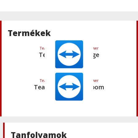
TeamViewer
,
Termék
,
Termék:Teamviewer
TeamViewer 15
Termékek
TeamViewer
,
Termék:Teamviewer
TeamViewer Engage
TeamViewer
,
Termék:Teamviewer
TeamViewer Classroom
TeamViewer
TeamViewer licenc összehasonlító
táblázat
Tanfolyamok