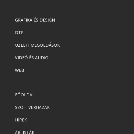
TeamViewer
TeamViewer
GRAFIKA ÉS DESIGN
DTP
TeamViewer
,
Termék
,
Termék:Teamviewer
TeamViewer 15
ÜZLETI MEGOLDÁSOK
VIDEÓ ÉS AUDIÓ
WEB
FŐOLDAL
SZOFTVERHÁZAK
HÍREK
ÁRLISTÁK