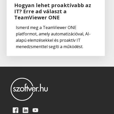
Hogyan lehet proaktívabb az
IT? Erre ad választ a
TeamViewer
,
Termék:Teamviewer
TeamViewer Remote Management
TeamViewer ONE
Ismerd meg a TeamViewer ONE
platformot, amely automatizációval, AI-
TeamViewer
,
Termék:Teamviewer
alapú elemzésekkel és proaktív IT
TeamViewer Tensor
menedzsmenttel segíti a működést.
TeamViewer
,
Termék:Teamviewer
TeamViewer Monitoring
TeamViewer
,
Termék:Teamviewer
TeamViewer Pilot