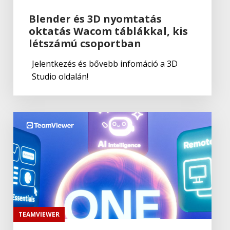
Blender és 3D nyomtatás
oktatás Wacom táblákkal, kis
TeamViewer
,
Termék:Teamviewer
létszámú csoportban
TeamViewer Classroom
Jelentkezés és bővebb infomáció a 3D
Studio oldalán!
TeamViewer
TeamViewer licenc összehasonlító
táblázat
TeamViewer
,
Termék:Teamviewer
TeamViewer Mobileszköz támogatás
TeamViewer
,
Termék:Teamviewer
TeamViewer Blizz Collaboration
TEAMVIEWER
Companion