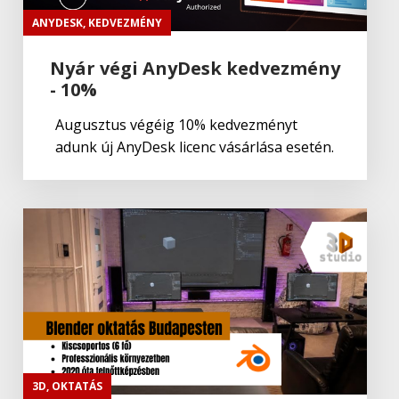
TeamViewer Monitoring
ANYDESK
,
KEDVEZMÉNY
Nyár végi AnyDesk kedvezmény
- 10%
TeamViewer
,
Termék:Teamviewer
TeamViewer Pilot
Augusztus végéig 10% kedvezményt
adunk új AnyDesk licenc vásárlása esetén.
TeamViewer
TeamViewer
TeamViewer
,
Termék
,
Termék:Teamviewer
TeamViewer 15
TeamViewer
,
Termék:Teamviewer
TeamViewer Engage
3D
,
OKTATÁS