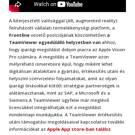
A kiterjesztett valósággal (AR, augmented reality)
felruházott vállalati termelékenységi platform, a
Frontline
vezető pozíciójának köszönhetően
a
TeamViewer egyedülálló helyzetben van
ahhoz,
hogy iparági megoldást dobjon piacra az Apple Vision
Pro számára. A megoldás a TeamViewer azon
mélyreható ismereteire épül, hogy miként lehet
digitálisan átalakítani a gyártási, értékesítés utáni és
helyszíni szervizelési folyamatokat, amit az olyan
iparági óriásokkal kötött stratégiai partnerségek is
alátámasztanak, mint az SAP, a Microsoft és a
Siemens.A TeamViewer ügyfelei már meglévő
licencükkel integrálhatják ezt a megoldást
mindennapi munkájukba. A TeamViewer értékesítés
TeamViewer
utáni támogatási megoldásaival kapcsolatos további
TeamViewer
információkat az
Apple App store-ban találsz
.