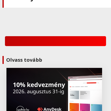
TeamViewer
,
Termék:Teamviewer
TeamViewer Mobileszköz támogatás
TeamViewer
,
Termék:Teamviewer
TeamViewer Blizz Collaboration
Companion
TeamViewer
,
Termék:Teamviewer
Olvass tovább
TeamViewer Remote Management
TeamViewer
,
Termék:Teamviewer
TeamViewer Tensor
TeamViewer
,
Termék:Teamviewer