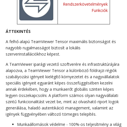
Rendszerkövetelmények
Funkciók
ÁTTEKINTÉS
A felhő-alapú TeamViewer Tensor maximális biztonságot és
nagyobb rugalmasságot biztosít a lokális
szerverinstallációkhoz képest.
A TeamViewer iparági vezető szoftverére és infrastruktúrájára
alapozva, a TeamViewer Tensor a különböző földrajzi régiók
szabályozási igényeit kielégítő környezetet és a nagyvállalatok
speciális igényeit egyaránt képes összefüggésében kezelni
annak érdekében, hogy a munkaerőt globális szinten képes
legyen összekapcsolni. A platform számos olyan nagyvállalati
szintű funkcionalitást vezet be, mint az olvasható riport logok
generálása, haladó autentikáció management, valamint az
igények függvényében változó tömeges telepítés.
Munkaállomások védelme - 100%-os teljesítmény a világ