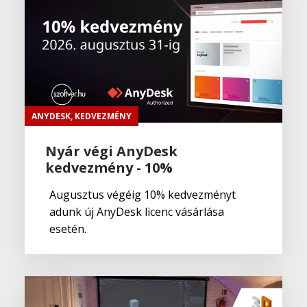
ANYDESK
,
KEDVEZMÉNY
Nyár végi AnyDesk
kedvezmény - 10%
Augusztus végéig 10% kedvezményt
adunk új AnyDesk licenc vásárlása
esetén.