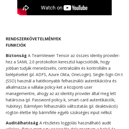
RENDSZERKÖVETELMÉNYEK
FUNKCIÓK
Biztonság
A TeamViewer Tensor az összes identiy provider-
hez a SAML 2.0 protokollon keresztül kapcsolódik, hogy
jobban tudják menedzselni, centralizálni és kontrollálni a
belépéseket (pl. ADFS, Azure Okta, OneLogin). Single-Sign-On-t
(SSO) használ a hatékonyabb felhasználói autentikációra és
alkalmazza a vállalai policy-ket a központi user
managementre, ahogy az az identity provider által meg lett
határozva (pl. Password policy-k, smart-card autentikációk,
YubiKey). Bármilyen felhasználói változtatás (pl. deaktiváció)
rögtön életbe lép bármiféle egyéb szükséges input nélkül.
Auditálhatóság
A részletes loggolás használható audit