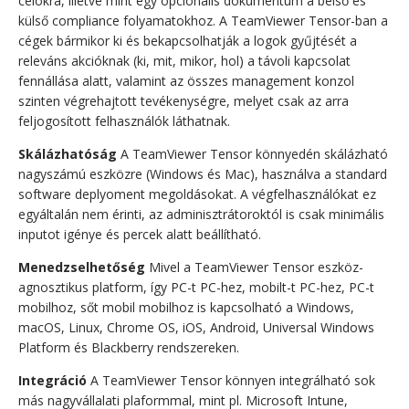
célokra, illetve mint egy opcionális dokumentum a belső és
külső compliance folyamatokhoz. A TeamViewer Tensor-ban a
cégek bármikor ki és bekapcsolhatják a logok gyűjtését a
releváns akcióknak (ki, mit, mikor, hol) a távoli kapcsolat
fennállása alatt, valamint az összes management konzol
szinten végrehajtott tevékenységre, melyet csak az arra
feljogosított felhasználók láthatnak.
Skálázhatóság
A TeamViewer Tensor könnyedén skálázható
nagyszámú eszközre (Windows és Mac), használva a standard
software deplyoment megoldásokat. A végfelhasználókat ez
egyáltalán nem érinti, az adminisztrátoroktól is csak minimális
inputot igénye és percek alatt beállítható.
Menedzselhetőség
Mivel a TeamViewer Tensor eszköz-
agnosztikus platform, így PC-t PC-hez, mobilt-t PC-hez, PC-t
mobilhoz, sőt mobil mobilhoz is kapcsolható a Windows,
macOS, Linux, Chrome OS, iOS, Android, Universal Windows
Platform és Blackberry rendszereken.
Integráció
A TeamViewer Tensor könnyen integrálható sok
más nagyvállalati plaformmal, mint pl. Microsoft Intune,