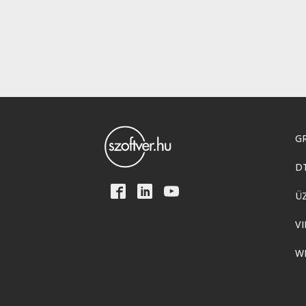
GR
D
Ü
VI
W