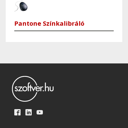
Pantone Színkalibráló