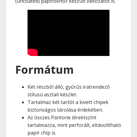
(uncoated) papírokhoz készült változatot is.
Formátum
Két részből álló, gyűrűs iratrendező
stílusú asztali készlet.
Tartalmaz két tartót a kivett chipek
biztonságos tárolása érdekében.
Az összes Pantone direktszínt
tartalmazza, mint perforált, eltávolítható
papír chip is.