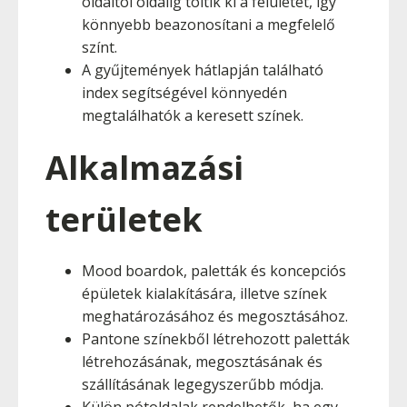
oldaltól oldalig töltik ki a felületet, így
könnyebb beazonosítani a megfelelő
színt.
A gyűjtemények hátlapján található
index segítségével könnyedén
megtalálhatók a keresett színek.
Alkalmazási
területek
Mood boardok, paletták és koncepciós
épületek kialakítására, illetve színek
meghatározásához és megosztásához.
Pantone színekből létrehozott paletták
létrehozásának, megosztásának és
szállításának legegyszerűbb módja.
Külön pótoldalak rendelhetők, ha egy