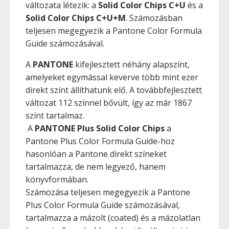
változata létezik: a
Solid Color Chips C+U
és a
Solid Color Chips C+U+M
. Számozásban
teljesen megegyezik a Pantone Color Formula
Guide számozásával.
A
PANTONE
kifejlesztett néhány alapszínt,
amelyeket egymással keverve több mint ezer
direkt színt állíthatunk elő. A továbbfejlesztett
változat 112 színnel bővült, így az már 1867
színt tartalmaz.
A
PANTONE Plus Solid Color Chips
a
Pantone Plus Color Formula Guide-hoz
hasonlóan a Pantone direkt színeket
tartalmazza, de nem legyező, hanem
könyvformában.
Számozása teljesen megegyezik a Pantone
Plus Color Formula Guide számozásával,
tartalmazza a mázolt (coated) és a mázolatlan