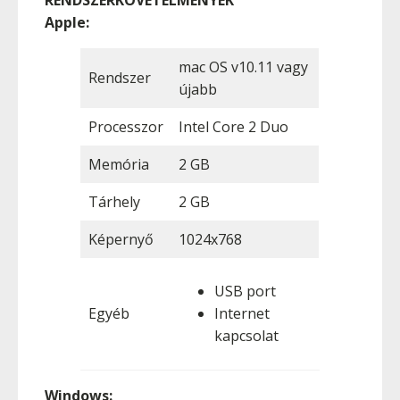
Apple:
mac OS v10.11 vagy
Rendszer
újabb
Processzor
Intel Core 2 Duo
Memória
2 GB
Tárhely
2 GB
Képernyő
1024x768
USB port
Egyéb
Internet
kapcsolat
Windows: