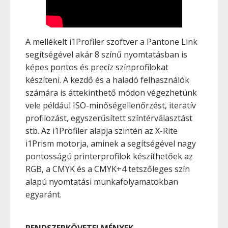
A mellékelt i1Profiler szoftver a Pantone Link
segítségével akár 8 színű nyomtatásban is
képes pontos és precíz színprofilokat
készíteni. A kezdő és a haladó felhasználók
számára is áttekinthető módon végezhetünk
vele például ISO-minőségellenőrzést, iteratív
profilozást, egyszerűsített színtérválasztást
stb. Az i1Profiler alapja szintén az X-Rite
i1Prism motorja, aminek a segítségével nagy
pontosságú printerprofilok készíthetőek az
RGB, a CMYK és a CMYK+4 tetszőleges szín
alapú nyomtatási munkafolyamatokban
egyaránt.
RENDSZERKÖVETELMÉNYEK