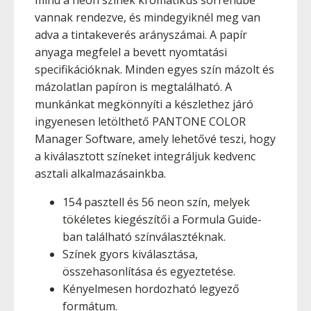
mind a neon színek kromatikus sorrendbe
vannak rendezve, és mindegyiknél meg van
adva a tintakeverés arányszámai. A papír
anyaga megfelel a bevett nyomtatási
specifikációknak. Minden egyes szín mázolt és
mázolatlan papíron is megtalálható. A
munkánkat megkönnyíti a készlethez járó
ingyenesen letölthető PANTONE COLOR
Manager Software, amely lehetővé teszi, hogy
a kiválasztott színeket integráljuk kedvenc
asztali alkalmazásainkba.
154 pasztell és 56 neon szín, melyek
tökéletes kiegészítői a Formula Guide-
ban található színválasztéknak.
Színek gyors kiválasztása,
összehasonlítása és egyeztetése.
Kényelmesen hordozható legyező
formátum.