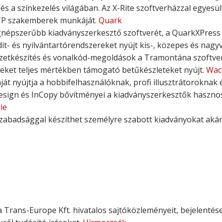
s a színkezelés világában. Az X-Rite szoftverházzal egyesü
 DTP szakemberek munkáját.
Quark
egnépszerűbb kiadványszerkesztő szoftverét, a QuarkXPress
dit- és nyilvántartórendszereket nyújt kis-, közepes és nagy
zetkészítés és vonalkód-megoldások a Tramontána szoftve
ket teljes mértékben támogató betűkészleteket nyújt.
Wa
ját nyújtja a hobbifelhasználóknak, profi illusztrátoroknak
ign és InCopy bővítményei a kiadványszerkesztők hasznos 
ie
abadsággal készíthet személyre szabott kiadványokat akár
 a Trans-Europe Kft. hivatalos sajtóközleményeit, bejelentés