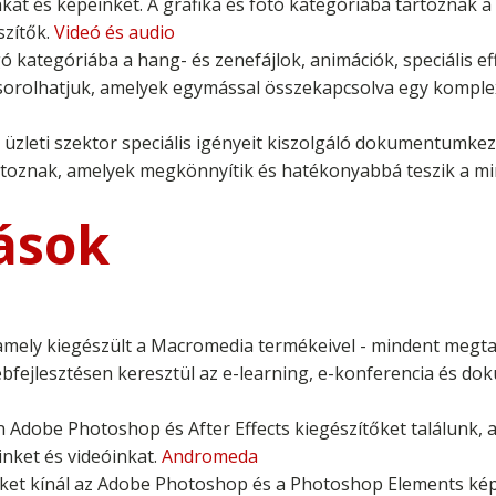
kat és képeinket. A grafika és fotó kategóriába tartoznak a 
szítők.
Videó és audio
 kategóriába a hang- és zenefájlok, animációk, speciális ef
sorolhatjuk, amelyek egymással összekapcsolva egy komplex 
zleti szektor speciális igényeit kiszolgáló dokumentumkeze
rtoznak, amelyek megkönnyítik és hatékonyabbá teszik a 
ások
amely kiegészült a Macromedia termékeivel - mindent megta
webfejlesztésen keresztül az e-learning, e-konferencia és
n Adobe Photoshop és After Effects kiegészítőket találunk,
inket és videóinkat.
Andromeda
ket kínál az Adobe Photoshop és a Photoshop Elements ké