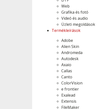
DTP
Web
Grafika és fotó
Videó és audio
Üzleti megoldások
Termékleírások
Adobe
Alien Skin
Andromeda
Autodesk
Axaio
Callas
Canto
ColorVision
e frontier
Exalead
Extensis
FileMaker