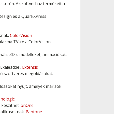
s terén. A szoftverház termékeit a
nDesign és a QuarkXPress
oknak.
ColorVision
plazma TV-re a ColorVision
nális 3D-s modelleket, animációkat,
 Exaleaddel.
Extensis
űnő szoftveres megoldásokat.
ldásokat nyújt, amelyek már sok
hologic
 készíthet.
onOne
rafikusoknak.
Pantone