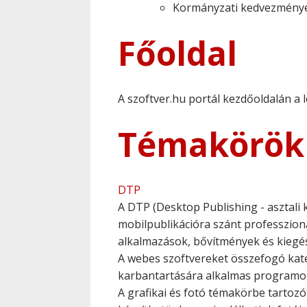
Kormányzati kedvezmény
Főoldal
A szoftver.hu portál kezdőoldalán a l
Témakörök
DTP
A DTP (Desktop Publishing - asztal
mobilpublikációra szánt professzion
alkalmazások, bővítmények és kiegé
A webes szoftvereket összefogó kate
karbantartására alkalmas programok
A grafikai és fotó témakörbe tartozó 