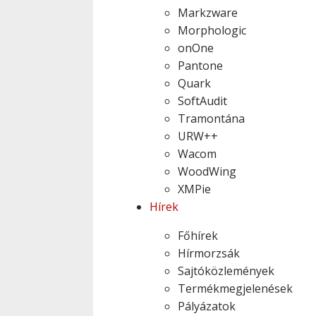
Markzware
Morphologic
onOne
Pantone
Quark
SoftAudit
Tramontána
URW++
Wacom
WoodWing
XMPie
Hírek
Főhírek
Hírmorzsák
Sajtóközlemények
Termékmegjelenések
Pályázatok