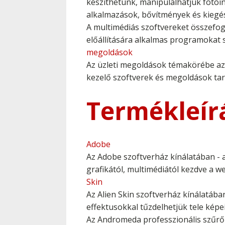
készíthetünk, manipulálhatjuk fotóin
alkalmazások, bővítmények és kiegé
A multimédiás szoftvereket összefogó
előállítására alkalmas programokat 
megoldások
Az üzleti megoldások témakörébe az ü
kezelő szoftverek és megoldások ta
Termékleír
Adobe
Az Adobe szoftverház kínálatában - 
grafikától, multimédiától kezdve a 
Skin
Az Alien Skin szoftverház kínálatába
effektusokkal tűzdelhetjük tele képe
Az Andromeda professzionális szűrő