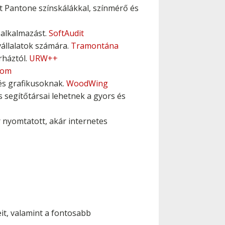
lt Pantone színskálákkal, színmérő és
 alkalmazást.
SoftAudit
vállalatok számára.
Tramontána
rháztól.
URW++
com
 és grafikusoknak.
WoodWing
segítőtársai lehetnek a gyors és
 nyomtatott, akár internetes
eit, valamint a fontosabb