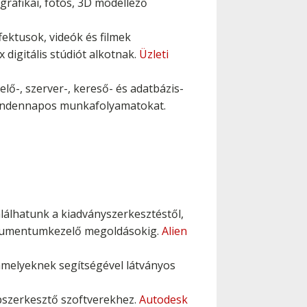
grafikai, fotós, 3D modellező
fektusok, videók és filmek
digitális stúdiót alkotnak.
Üzleti
lő-, szerver-, kereső- és adatbázis-
mindennapos munkafolyamatokat.
lálhatunk a kiadványszerkesztéstől,
 dokumentumkezelő megoldásokig.
Alien
 amelyeknek segítségével látványos
pszerkesztő szoftverekhez.
Autodesk