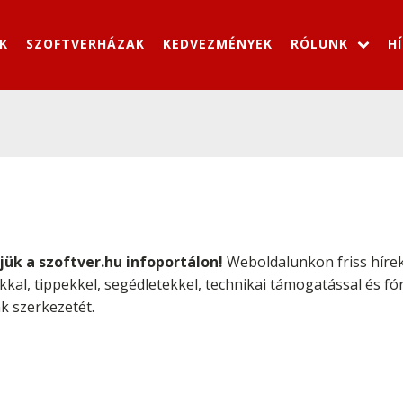
K
SZOFTVERHÁZAK
KEDVEZMÉNYEK
RÓLUNK
H
jük a szoftver.hu infoportálon!
Weboldalunkon friss hírekk
ókkal, tippekkel, segédletekkel, technikai támogatással és f
k szerkezetét.