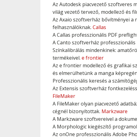
Az Autodesk piacvezető szoftveres m
világ vezető tervező, modellező és fi
Az Axaio szoftverház bővítményei a 
felhasználóknak.
Callas
A Callas professzionális PDF prefl
A Canto szoftverház professzionális 
Színkalibrálás mindenkinek: amatőrö
termékeivel.
e frontier
Az e frontier modellező és grafikai 
és elmerülhetünk a manga képregén
Professzionális keresés a számítógé
Az Extensis szoftverház fontkezelés
FileMaker
A FileMaker olyan piacvezető adatbá
cégnél bizonyítottak.
Markzware
A Markzware szoftvereivel a dokumen
A Morphologic kiegészítő programok 
Az onOne professzionális Adobe Pho