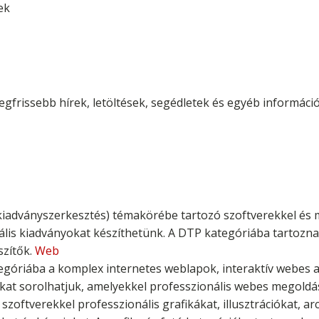
ek
egfrissebb hírek, letöltések, segédletek és egyéb információ
i kiadványszerkesztés) témakörébe tartozó szoftverekkel é
ális kiadványokat készíthetünk. A DTP kategóriába tartozna
szítők.
Web
góriába a komplex internetes weblapok, interaktív webes a
at sorolhatjuk, amelyekkel professzionális webes megoldá
szoftverekkel professzionális grafikákat, illusztrációkat, a