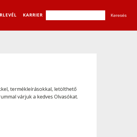
ÍRLEVÉL
KARRIER
el, termékleírásokkal, letölthető
órummal várjuk a kedves Olvasókat.