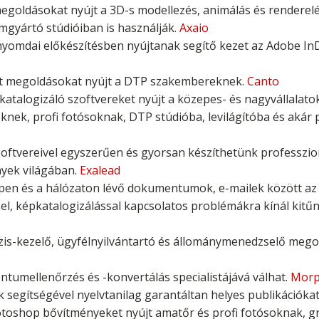
egoldásokat nyújt a 3D-s modellezés, animálás és renderelé
lmgyártó stúdióiban is használják.
Axaio
nyomdai előkészítésben nyújtanak segítő kezet az Adobe I
ight megoldásokat nyújt a DTP szakembereknek.
Canto
katalogizáló szoftvereket nyújt a közepes- és nagyvállalat
knek, profi fotósoknak, DTP stúdióba, levilágítóba és akár 
szoftvereivel egyszerűen és gyorsan készíthetünk professzio
yek világában.
Exalead
pen és a hálózaton lévő dokumentumok, e-mailek között az
sel, képkatalogizálással kapcsolatos problémákra kínál kit
zis-kezelő, ügyfélnyilvántartó és állománymenedzselő mego
tumellenőrzés és -konvertálás specialistájává válhat.
Morp
segítségével nyelvtanilag garantáltan helyes publikációkat
toshop bővítményeket nyújt amatőr és profi fotósoknak, g