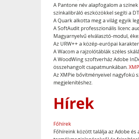
A Pantone név alapfogalom a színek é
színkalibráló eszközökkel segíti a
A Quark alkotta meg a világ egyik l
A SoftAudit professzionális licenc au
Magyarnyelvű elválasztó-modul, éke
Az URW++ a közép-európai karaktere
A Wacom a rajzolótáblák széles skálá
A WoodWing szoftverház Adobe InDes
összehangolt csapatmunkában.
XMP
Az XMPie bővítményeivel nagyfokú sz
megjelenítéshez.
Hírek
Főhírek
Főhíreink között találja az Adobe és