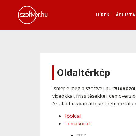
HÍREK
ÁRLISTÁ
Oldaltérkép
Ismerje meg a szoftver.hu-t!
Üdvözöl
videókkal, frissítésekkel, demoverzi
Az alábbiakban áttekintheti portálun
Főoldal
Témakörök