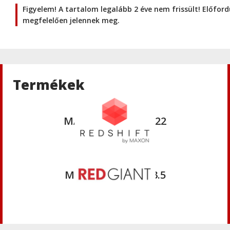
Maxon
Figyelem! A tartalom legalább 2 éve nem frissült! Előfor
CINEMA 4D - támogatott
megfelelően jelennek meg.
fájlformátumok
Maxon
A Cinema 4D atyja: Philip Losch
története
Termékek
Maxon
MAXON ZBrush 2022
Maxon
MAXON Redshift 3.5
Maxon
MAXON Red Giant Complete 2024