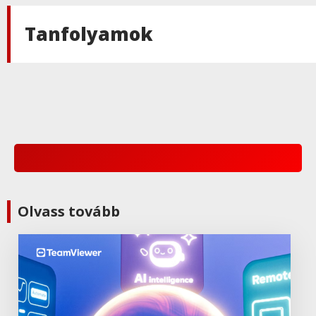
Tanfolyamok
Maxon
MAXON Universe 3.2
Maxon
MAXON Cinema 4D 2024
Maxon
Olvass tovább
MAXON Cineware for Illustrator
Maxon
CINEMA 4D - támogatott
fájlformátumok