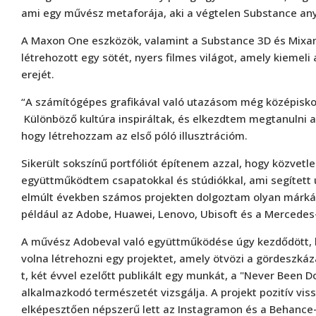
ami egy művész metaforája, aki a végtelen Substance an
A Maxon One eszközök, valamint a Substance 3D és Mixa
létrehozott egy sötét, nyers filmes világot, amely kiemel
erejét.
“A számítógépes grafikával való utazásom még középisk
Különböző kultúra inspiráltak, és elkezdtem megtanulni a 
hogy létrehozzam az első póló illusztrációm.
Sikerült sokszínű portfóliót építenem azzal, hogy közvetl
együttműködtem csapatokkal és stúdiókkal, ami segített ú
elmúlt években számos projekten dolgoztam olyan márká
például az Adobe, Huawei, Lenovo, Ubisoft és a Mercedes
A művész Adobeval való együttműködése úgy kezdődött, h
volna létrehozni egy projektet, amely ötvözi a gördeszkáz
t, két évvel ezelőtt publikált egy munkát, a "Never Been 
alkalmazkodó természetét vizsgálja. A projekt pozitív vis
elképesztően népszerű lett az Instagramon és a Behance-