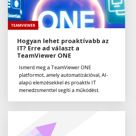
Maxon
A Cinema 4D atyja: Philip Losch
TEAMVIEWER
története
Hogyan lehet proaktívabb az
IT? Erre ad választ a
Maxon
MAXON ZBrush 2022
TeamViewer ONE
Ismerd meg a TeamViewer ONE
platformot, amely automatizációval, AI-
Maxon
alapú elemzésekkel és proaktív IT
MAXON Redshift 3.5
menedzsmenttel segíti a működést.
Maxon
MAXON Red Giant Complete 2024