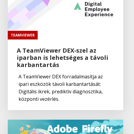
Maxon
MAXON Universe 3.2
TEAMVIEWER
Maxon
MAXON Cinema 4D 2024
A TeamViewer DEX-szel az
iparban is lehetséges a távoli
karbantartás
Maxon
MAXON Cineware for Illustrator
A TeamViewer DEX forradalmasítja az
ipari eszközök távoli karbantartását:
Digitális ikrek, prediktív diagnosztika,
központi vezérlés.
Maxon
CINEMA 4D - támogatott
fájlformátumok