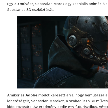
Egy 3D művész, Sebastian Marek egy zseniális animáció se
Substance 3D eszköztárát.
Amikor az
Adobe
módot keresett arra, hogy bemutassa 
lehetőségeit, Sebastian Marekot, a szabadúszó 3D művész
kidolgozására. Az eredmény pedig egy futurisztikus, végte