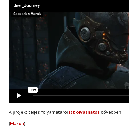
Maxon
MAXON Cineware for Illustrator
A projekt teljes folyamatáról
itt olvashatsz
bővebben!
(
Maxon
)