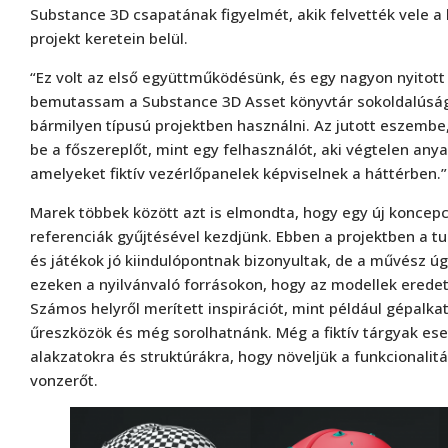
Substance 3D csapatának figyelmét, akik felvették vele a 
projekt keretein belül.
“Ez volt az első együttműködésünk, és egy nagyon nyitott
bemutassam a Substance 3D Asset könyvtár sokoldalúságá
bármilyen típusú projektben használni. Az jutott eszem
be a főszereplőt, mint egy felhasználót, aki végtelen any
amelyeket fiktív vezérlőpanelek képviselnek a háttérben.”
Marek többek között azt is elmondta, hogy egy új koncepc
referenciák gyűjtésével kezdjünk. Ebben a projektben a 
és játékok jó kiindulópontnak bizonyultak, de a művész úg
ezeken a nyilvánvaló forrásokon, hogy az modellek erede
Számos helyről merített inspirációt, mint például gépalka
űreszközök és még sorolhatnánk. Még a fiktív tárgyak eset
alakzatokra és struktúrákra, hogy növeljük a funkcionalitá
vonzerőt.