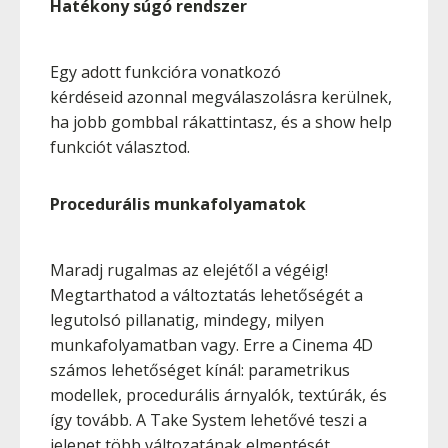
Hatékony súgó rendszer
Egy adott funkcióra vonatkozó
kérdéseid azonnal megválaszolásra kerülnek,
ha jobb gombbal rákattintasz, és a show help
funkciót választod.
Procedurális munkafolyamatok
Maradj rugalmas az elejétől a végéig!
Megtarthatod a változtatás lehetőségét a
legutolsó pillanatig, mindegy, milyen
munkafolyamatban vagy. Erre a Cinema 4D
számos lehetőséget kínál: parametrikus
modellek, procedurális árnyalók, textúrák, és
így tovább. A Take System lehetővé teszi a
jelenet több változatának elmentését