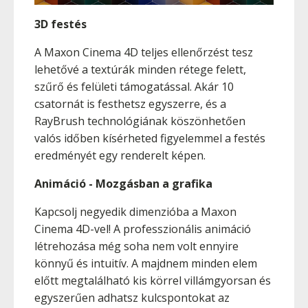
3D festés
A Maxon Cinema 4D teljes ellenőrzést tesz
lehetővé a textúrák minden rétege felett,
szűrő és felületi támogatással. Akár 10
csatornát is festhetsz egyszerre, és a
RayBrush technológiának köszönhetően
valós időben kísérheted figyelemmel a festés
eredményét egy renderelt képen.
Animáció - Mozgásban a grafika
Kapcsolj negyedik dimenzióba a Maxon
Cinema 4D-vel! A professzionális animáció
létrehozása még soha nem volt ennyire
könnyű és intuitív. A majdnem minden elem
előtt megtalálható kis körrel villámgyorsan és
egyszerűen adhatsz kulcspontokat az