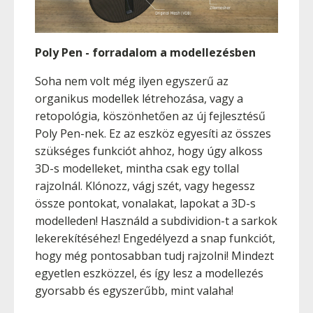
Poly Pen - forradalom a modellezésben
Soha nem volt még ilyen egyszerű az
organikus modellek létrehozása, vagy a
retopológia, köszönhetően az új fejlesztésű
Poly Pen-nek. Ez az eszköz egyesíti az összes
szükséges funkciót ahhoz, hogy úgy alkoss
3D-s modelleket, mintha csak egy tollal
rajzolnál. Klónozz, vágj szét, vagy hegessz
össze pontokat, vonalakat, lapokat a 3D-s
modelleden! Használd a subdividion-t a sarkok
lekerekítéséhez! Engedélyezd a snap funkciót,
hogy még pontosabban tudj rajzolni! Mindezt
egyetlen eszközzel, és így lesz a modellezés
gyorsabb és egyszerűbb, mint valaha!