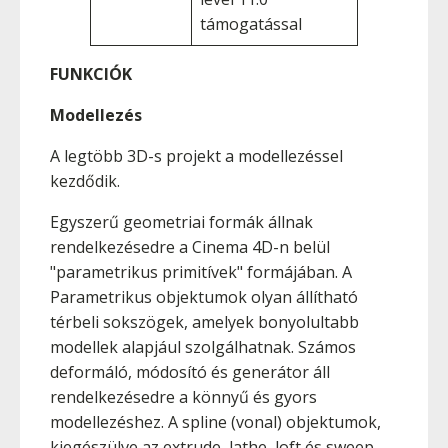
támogatással
FUNKCIÓK
Modellezés
A legtöbb 3D-s projekt a modellezéssel
kezdődik.
Egyszerű geometriai formák állnak
rendelkezésedre a Cinema 4D-n belül
"parametrikus primitívek" formájában. A
Parametrikus objektumok olyan állítható
térbeli sokszögek, amelyek bonyolultabb
modellek alapjául szolgálhatnak. Számos
deformáló, módosító és generátor áll
rendelkezésedre a könnyű és gyors
modellezéshez. A spline (vonal) objektumok,
kiegészülve az extrude, lathe, loft és sweep