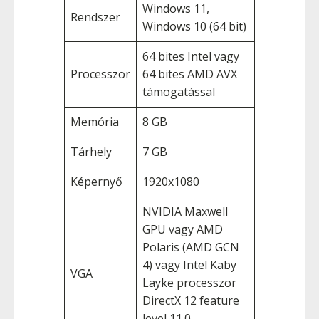
Windows 11,
Rendszer
Windows 10 (64 bit)
64 bites Intel vagy
Processzor
64 bites AMD AVX
támogatással
Memória
8 GB
Tárhely
7 GB
Képernyő
1920x1080
NVIDIA Maxwell
GPU vagy AMD
Polaris (AMD GCN
4) vagy Intel Kaby
VGA
Layke processzor
DirectX 12 feature
level 11.0