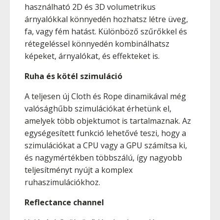
használható 2D és 3D volumetrikus
árnyalókkal könnyedén hozhatsz létre üveg,
fa, vagy fém hatást. Különböző szűrőkkel és
rétegeléssel könnyedén kombinálhatsz
képeket, árnyalókat, és effekteket is.
Ruha és kötél szimuláció
A teljesen új Cloth és Rope dinamikával még
valósághűbb szimulációkat érhetünk el,
amelyek több objektumot is tartalmaznak. Az
egységesített funkció lehetővé teszi, hogy a
szimulációkat a CPU vagy a GPU számítsa ki,
és nagymértékben többszálú, így nagyobb
teljesítményt nyújt a komplex
ruhaszimulációkhoz.
Reflectance channel