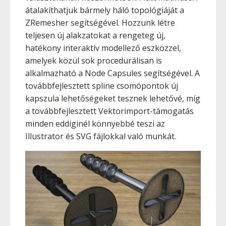
átalakíthatjuk bármely háló topológiáját a
ZRemesher segítségével. Hozzunk létre
teljesen új alakzatokat a rengeteg új,
hatékony interaktív modellező eszközzel,
amelyek közül sok procedurálisan is
alkalmazható a Node Capsules segítségével. A
továbbfejlesztett spline csomópontok új
kapszula lehetőségeket tesznek lehetővé, míg
a továbbfejlesztett Vektorimport-támogatás
minden eddiginél könnyebbé teszi az
Illustrator és SVG fájlokkal való munkát.