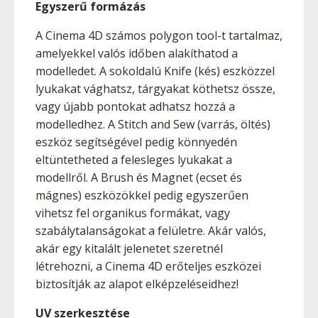
Egyszerű formázás
A Cinema 4D számos polygon tool-t tartalmaz,
amelyekkel valós időben alakíthatod a
modelledet. A sokoldalú Knife (kés) eszközzel
lyukakat vághatsz, tárgyakat köthetsz össze,
vagy újabb pontokat adhatsz hozzá a
modelledhez. A Stitch and Sew (varrás, öltés)
eszköz segítségével pedig könnyedén
eltüntetheted a felesleges lyukakat a
modellről. A Brush és Magnet (ecset és
mágnes) eszközökkel pedig egyszerűen
vihetsz fel organikus formákat, vagy
szabálytalanságokat a felületre. Akár valós,
akár egy kitalált jelenetet szeretnél
létrehozni, a Cinema 4D erőteljes eszközei
biztosítják az alapot elképzeléseidhez!
UV szerkesztése