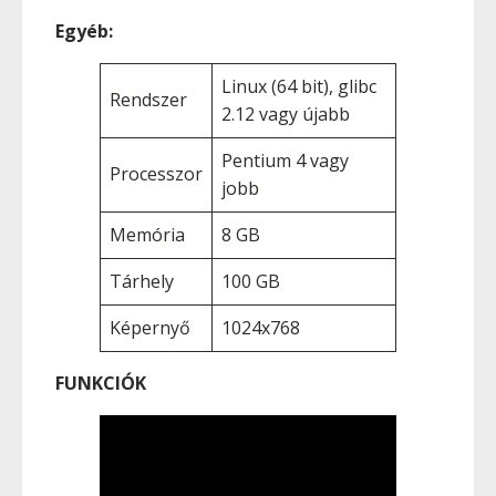
Egyéb:
Linux (64 bit), glibc
Rendszer
2.12 vagy újabb
Pentium 4 vagy
Processzor
jobb
Memória
8 GB
Tárhely
100 GB
Képernyő
1024x768
FUNKCIÓK