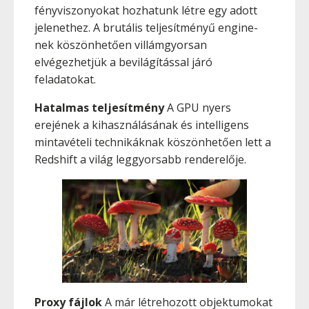
fényviszonyokat hozhatunk létre egy adott
jelenethez. A brutális teljesítményű engine-
nek köszönhetően villámgyorsan
elvégezhetjük a bevilágítással járó
feladatokat.
Hatalmas teljesítmény
A GPU nyers
erejének a kihasználásának és intelligens
mintavételi technikáknak köszönhetően lett a
Redshift a világ leggyorsabb renderelője.
Proxy fájlok
A már létrehozott objektumokat