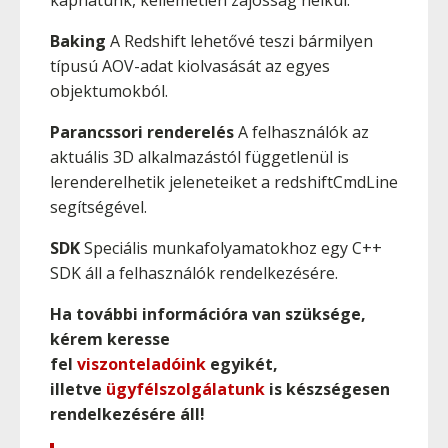
kaphatunk, kellemetlen zajosság nélkül.
Baking
A Redshift lehetővé teszi bármilyen
típusú AOV-adat kiolvasását az egyes
objektumokból.
Parancssori renderelés
A felhasználók az
aktuális 3D alkalmazástól függetlenül is
lerenderelhetik jeleneteiket a redshiftCmdLine
segítségével.
SDK
Speciális munkafolyamatokhoz egy C++
SDK áll a felhasználók rendelkezésére.
Ha további információra van szüksége,
kérem keresse
fel
viszonteladóink
egyikét,
illetve
ügyfélszolgálatunk
is készségesen
rendelkezésére áll!