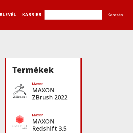
Cineware for
Illustrator
ÍRLEVÉL
KARRIER
Maxon
CINEMA 4D -
támogatott
fájlformátumok
Maxon
A Cinema 4D
atyja: Philip
Losch
Termékek
története
Maxon
MAXON
ZBrush 2022
Maxon
MAXON
Redshift 3.5