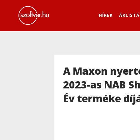
HÍREK
ÁRLISTÁ
A Maxon nyert
2023-as NAB S
Év terméke díj