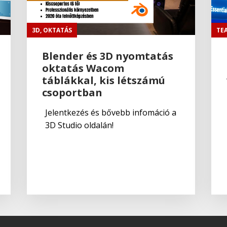
3D
,
OKTATÁS
TE
Blender és 3D nyomtatás
oktatás Wacom
táblákkal, kis létszámú
csoportban
Jelentkezés és bővebb infomáció a
3D Studio oldalán!