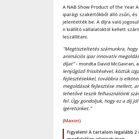
A NAB Show Product of the Year Aw
iparági szakértőkből álló zsűri, é
jelentették be. A díjra való jogo
n kiállító vállalatoktól kellett sz
leszállítani.
"Megtiszteltetés számunkra, hogy 
animációs ipar innovatív megoldás
díjat"
- mondta David McGavran, a
lenyűgöző frissítésével, köztük i
fejlesztésekkel, továbbra is elköt
megoldások fejlesztése mellett, a
lehetővé teszik felhasználóink sz
fel. Úgy gondoljuk, hogy ez a díj j
ígéretünket."
(
Maxon
)
Figyelem! A tartalom legalább 2 
megfelelően jelennek meg.