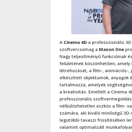
A
Cinema 4D
a professzionális 3D
szoftvercsomag a
Maxon One
pro
Nagy teljesítményű funkcióinak és
felületének köszönhetően, amely 
létrehozását, a film-, animációs-, 
elkészített objektumok, anyagok é
tartalmazza, amelyek segítségéve
a kreativitás. Emellett a Cinema
professzionális szoftvermegoldás
nélkülözhetetlen eszköz a film- 
számára, aki kiváló minőségű 3D-
legutóbbi tavaszi frissítésében le
valamint optimalizált munkafoly