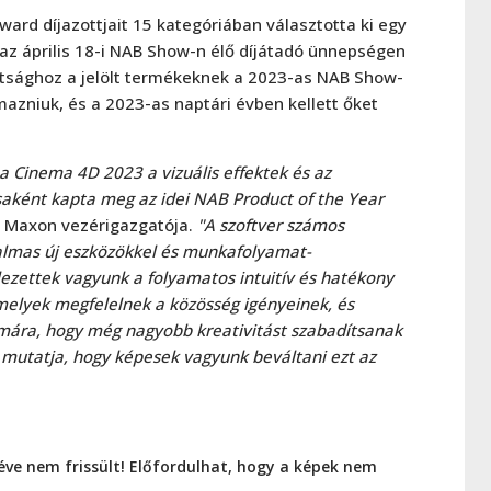
ard díjazottjait 15 kategóriában választotta ki egy
s az április 18-i NAB Show-n élő díjátadó ünnepségen
sultsághoz a jelölt termékeknek a 2023-as NAB Show-
ármazniuk, és a 2023-as naptári évben kellett őket
a Cinema 4D 2023 a vizuális effektek és az
aként kapta meg az idei NAB Product of the Year
 Maxon vezérigazgatója.
"A szoftver számos
zgalmas új eszközökkel és munkafolyamat-
elezettek vagyunk a folyamatos intuitív és hatékony
melyek megfelelnek a közösség igényeinek, és
ámára, hogy még nagyobb kreativitást szabadítsanak
ól mutatja, hogy képesek vagyunk beváltani ezt az
éve nem frissült! Előfordulhat, hogy a képek nem