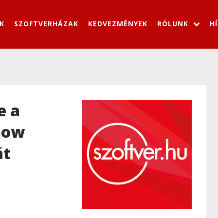
K
SZOFTVERHÁZAK
KEDVEZMÉNYEK
RÓLUNK
H
e a
how
át