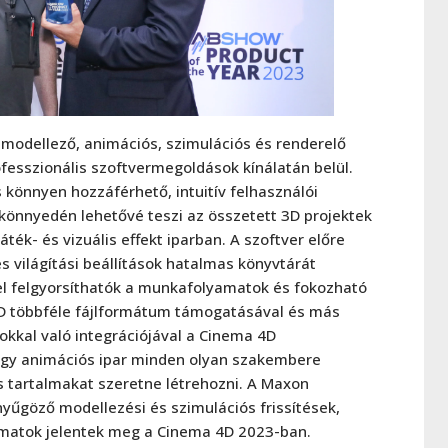
 modellező, animációs, szimulációs és renderelő
fesszionális szoftvermegoldások kínálatán belül.
 könnyen hozzáférhető, intuitív felhasználói
könnyedén lehetővé teszi az összetett 3D projektek
játék- és vizuális effekt iparban. A szoftver előre
s világítási beállítások hatalmas könyvtárát
l felgyorsíthatók a munkafolyamatok és fokozható
 4D többféle fájlformátum támogatásával és más
okkal való integrációjával a Cinema 4D
vagy animációs ipar minden olyan szakembere
s tartalmakat szeretne létrehozni. A Maxon
nyűgöző modellezési és szimulációs frissítések,
amatok jelentek meg a Cinema 4D 2023-ban.