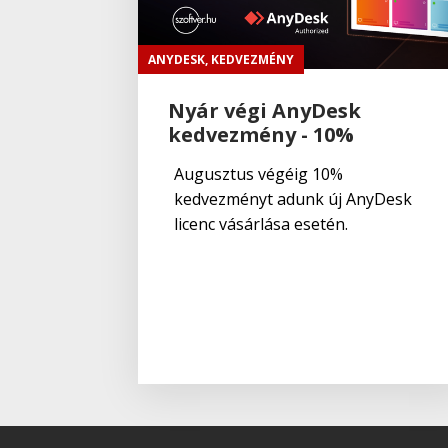
ANYDESK
,
KEDVEZMÉNY
Nyár végi AnyDesk
kedvezmény - 10%
Augusztus végéig 10%
kedvezményt adunk új AnyDesk
licenc vásárlása esetén.